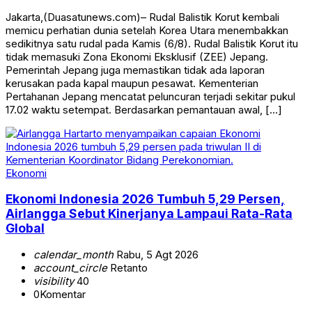
Jakarta,(Duasatunews.com)– Rudal Balistik Korut kembali
memicu perhatian dunia setelah Korea Utara menembakkan
sedikitnya satu rudal pada Kamis (6/8). Rudal Balistik Korut itu
tidak memasuki Zona Ekonomi Eksklusif (ZEE) Jepang.
Pemerintah Jepang juga memastikan tidak ada laporan
kerusakan pada kapal maupun pesawat. Kementerian
Pertahanan Jepang mencatat peluncuran terjadi sekitar pukul
17.02 waktu setempat. Berdasarkan pemantauan awal, […]
Ekonomi
Ekonomi Indonesia 2026 Tumbuh 5,29 Persen,
Airlangga Sebut Kinerjanya Lampaui Rata-Rata
Global
calendar_month
Rabu, 5 Agt 2026
account_circle
Retanto
visibility
40
0
Komentar