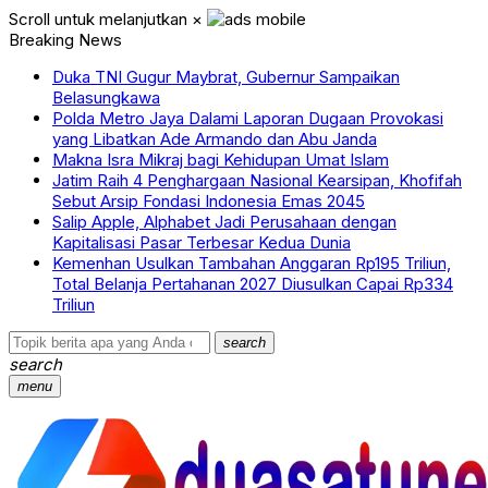
Scroll untuk melanjutkan
×
Breaking News
Duka TNI Gugur Maybrat, Gubernur Sampaikan
Belasungkawa
Polda Metro Jaya Dalami Laporan Dugaan Provokasi
yang Libatkan Ade Armando dan Abu Janda
Makna Isra Mikraj bagi Kehidupan Umat Islam
Jatim Raih 4 Penghargaan Nasional Kearsipan, Khofifah
Sebut Arsip Fondasi Indonesia Emas 2045
Salip Apple, Alphabet Jadi Perusahaan dengan
Kapitalisasi Pasar Terbesar Kedua Dunia
Kemenhan Usulkan Tambahan Anggaran Rp195 Triliun,
Total Belanja Pertahanan 2027 Diusulkan Capai Rp334
Triliun
search
search
menu