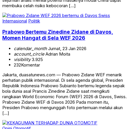
sejumlah analis menilai potensi masuknya modal China dapat
membuka celah risiko kebocoran […]
Internasional
Politik
Prabowo Bertemu Zinedine Zidane di Davos,
Momen Hangat di Sela WEF 2026
calendar_month
Jumat, 23 Jan 2026
account_circle
Adrian Moita
visibility
3.925
232
Komentar
Jakarta, duasatunews.com — Prabowo Zidane WEF menarik
perhatian publik internasional. Di sela agenda global, Presiden
Republik Indonesia Prabowo Subianto bertemu legenda sepak
bola dunia asal Prancis Zinedine Zidane saat mengikuti
rangkaian World Economic Forum (WEF) 2026 di Davos, Swiss.
Prabowo Zidane WEF di Davos 2026 Pada momen itu,
Presiden Prabowo mengunggah foto pertemuan melalui akun
[…]
Opini
Otomotif