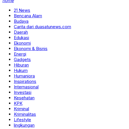
home
21 News
Bencana Alam
Budaya
Carita dari duasatunews.com
Daerah
Edukasi
Ekonomi
Ekonomi & Bisnis
Energi
Gadgets
Hiburan
Hukum
Humaniora
Inspirations
Internasional
Investasi
Kesehatan
KPK
Kriminal
Kriminalitas
Lifestyle
lingkungan