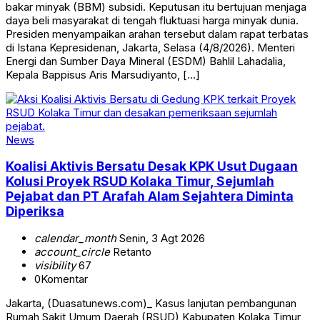
bakar minyak (BBM) subsidi. Keputusan itu bertujuan menjaga
daya beli masyarakat di tengah fluktuasi harga minyak dunia.
Presiden menyampaikan arahan tersebut dalam rapat terbatas
di Istana Kepresidenan, Jakarta, Selasa (4/8/2026). Menteri
Energi dan Sumber Daya Mineral (ESDM) Bahlil Lahadalia,
Kepala Bappisus Aris Marsudiyanto, […]
News
Koalisi Aktivis Bersatu Desak KPK Usut Dugaan
Kolusi Proyek RSUD Kolaka Timur, Sejumlah
Pejabat dan PT Arafah Alam Sejahtera Diminta
Diperiksa
calendar_month
Senin, 3 Agt 2026
account_circle
Retanto
visibility
67
0
Komentar
Jakarta, (Duasatunews.com)_ Kasus lanjutan pembangunan
Rumah Sakit Umum Daerah (RSUD) Kabupaten Kolaka Timur