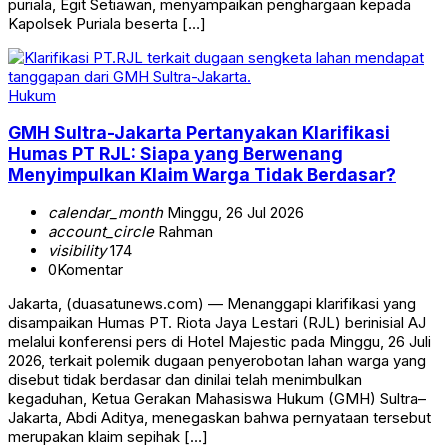
puriala, Egit Setiawan, menyampaikan penghargaan kepada
Kapolsek Puriala beserta […]
Hukum
GMH Sultra-Jakarta Pertanyakan Klarifikasi
Humas PT RJL: Siapa yang Berwenang
Menyimpulkan Klaim Warga Tidak Berdasar?
calendar_month
Minggu, 26 Jul 2026
account_circle
Rahman
visibility
174
0
Komentar
Jakarta, (duasatunews.com) — Menanggapi klarifikasi yang
disampaikan Humas PT. Riota Jaya Lestari (RJL) berinisial AJ
melalui konferensi pers di Hotel Majestic pada Minggu, 26 Juli
2026, terkait polemik dugaan penyerobotan lahan warga yang
disebut tidak berdasar dan dinilai telah menimbulkan
kegaduhan, Ketua Gerakan Mahasiswa Hukum (GMH) Sultra–
Jakarta, Abdi Aditya, menegaskan bahwa pernyataan tersebut
merupakan klaim sepihak […]