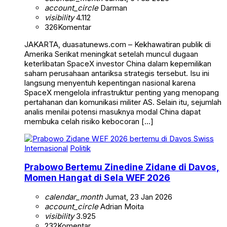
account_circle
Darman
visibility
4.112
326
Komentar
JAKARTA, duasatunews.com – Kekhawatiran publik di
Amerika Serikat meningkat setelah muncul dugaan
keterlibatan SpaceX investor China dalam kepemilikan
saham perusahaan antariksa strategis tersebut. Isu ini
langsung menyentuh kepentingan nasional karena
SpaceX mengelola infrastruktur penting yang menopang
pertahanan dan komunikasi militer AS. Selain itu, sejumlah
analis menilai potensi masuknya modal China dapat
membuka celah risiko kebocoran […]
Internasional
Politik
Prabowo Bertemu Zinedine Zidane di Davos,
Momen Hangat di Sela WEF 2026
calendar_month
Jumat, 23 Jan 2026
account_circle
Adrian Moita
visibility
3.925
232
Komentar