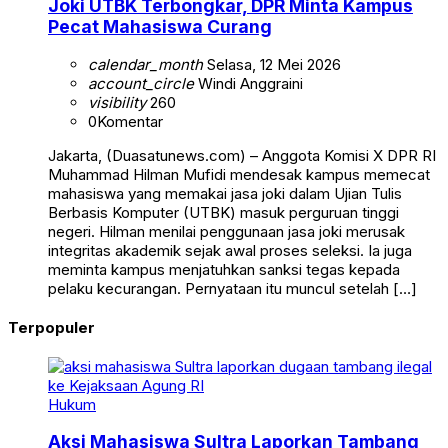
Joki UTBK Terbongkar, DPR Minta Kampus
Pecat Mahasiswa Curang
calendar_month
Selasa, 12 Mei 2026
account_circle
Windi Anggraini
visibility
260
0
Komentar
Jakarta, (Duasatunews.com) – Anggota Komisi X DPR RI
Muhammad Hilman Mufidi mendesak kampus memecat
mahasiswa yang memakai jasa joki dalam Ujian Tulis
Berbasis Komputer (UTBK) masuk perguruan tinggi
negeri. Hilman menilai penggunaan jasa joki merusak
integritas akademik sejak awal proses seleksi. Ia juga
meminta kampus menjatuhkan sanksi tegas kepada
pelaku kecurangan. Pernyataan itu muncul setelah […]
Terpopuler
Hukum
Aksi Mahasiswa Sultra Laporkan Tambang