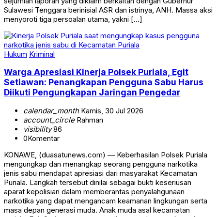
sejumlah laporan yang diklaim berkaitan dengan Gubernur
Sulawesi Tenggara berinisial ASR dan istrinya, ANH. Massa aksi
menyoroti tiga persoalan utama, yakni […]
Hukum
Kriminal
Warga Apresiasi Kinerja Polsek Puriala, Egit
Setiawan: Penangkapan Pengguna Sabu Harus
Diikuti Pengungkapan Jaringan Pengedar
calendar_month
Kamis, 30 Jul 2026
account_circle
Rahman
visibility
86
0
Komentar
KONAWE, (duasatunews.com) — Keberhasilan Polsek Puriala
mengungkap dan menangkap seorang pengguna narkotika
jenis sabu mendapat apresiasi dari masyarakat Kecamatan
Puriala. Langkah tersebut dinilai sebagai bukti keseriusan
aparat kepolisian dalam memberantas penyalahgunaan
narkotika yang dapat mengancam keamanan lingkungan serta
masa depan generasi muda. Anak muda asal kecamatan