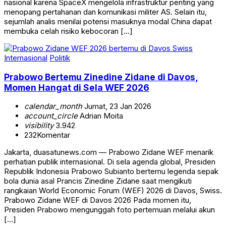
nasional karena SpaceX mengelola infrastruktur penting yang
menopang pertahanan dan komunikasi militer AS. Selain itu,
sejumlah analis menilai potensi masuknya modal China dapat
membuka celah risiko kebocoran […]
Internasional
Politik
Prabowo Bertemu Zinedine Zidane di Davos,
Momen Hangat di Sela WEF 2026
calendar_month
Jumat, 23 Jan 2026
account_circle
Adrian Moita
visibility
3.942
232
Komentar
Jakarta, duasatunews.com — Prabowo Zidane WEF menarik
perhatian publik internasional. Di sela agenda global, Presiden
Republik Indonesia Prabowo Subianto bertemu legenda sepak
bola dunia asal Prancis Zinedine Zidane saat mengikuti
rangkaian World Economic Forum (WEF) 2026 di Davos, Swiss.
Prabowo Zidane WEF di Davos 2026 Pada momen itu,
Presiden Prabowo mengunggah foto pertemuan melalui akun
[…]