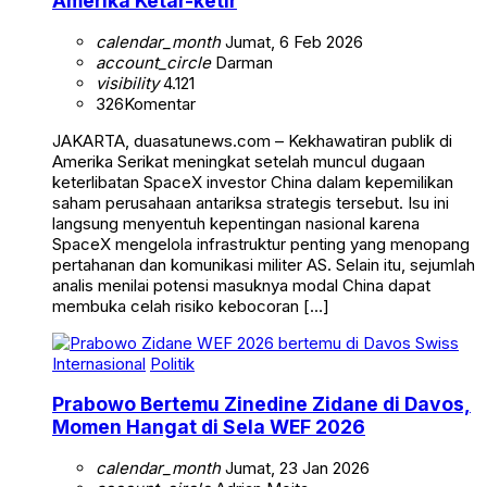
Amerika Ketar-ketir
calendar_month
Jumat, 6 Feb 2026
account_circle
Darman
visibility
4.121
326
Komentar
JAKARTA, duasatunews.com – Kekhawatiran publik di
Amerika Serikat meningkat setelah muncul dugaan
keterlibatan SpaceX investor China dalam kepemilikan
saham perusahaan antariksa strategis tersebut. Isu ini
langsung menyentuh kepentingan nasional karena
SpaceX mengelola infrastruktur penting yang menopang
pertahanan dan komunikasi militer AS. Selain itu, sejumlah
analis menilai potensi masuknya modal China dapat
membuka celah risiko kebocoran […]
Internasional
Politik
Prabowo Bertemu Zinedine Zidane di Davos,
Momen Hangat di Sela WEF 2026
calendar_month
Jumat, 23 Jan 2026