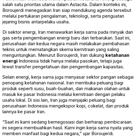
salah satu prioritas utama dalam Astacita. Dalam konteks ini,
Boroujerdi menegaskan Iran siap mendukung agenda tersebut
melalui pertukaran pengalaman, teknologi, serta penguatan
jejaring bisnis antarpelaku usaha.
Di sektor energi, Iran menawarkan kerja sama pada minyak dan
gas serta pengembangan energi baru dan terbarukan. Saat ini,
perusahaan dari kedua negara masih melakukan pembahasan
teknis untuk mematangkan skema kemitraan yang saling
menguntungkan. Menurut Boroujerdi, Iran dukung
ketahanan
energi
Indonesia tidak hanya melalui pasokan, tetapi juga
lewat transfer pengetahuan dan pengembangan kapasitas.
Selain energi, kerja sama juga menyasar sektor pangan sebagai
penopang ketahanan nasional. Iran membuka peluang bagi
produk seperti susu, buah-buahan, dan makanan olahan untuk
masuk ke pasar Indonesia melalui kemitraan dengan pelaku
usaha lokal. Di sisi lain, Iran juga menjajaki peluang bagi
perusahaan Indonesia mengekspor kopi, cokelat, dan produk
lainnya ke pasar Iran.
“Saat ini kami sedang bernegosiasi dan berharap pembicaraan
ini segera membuahkan hasil. Kami ingin kerja sama nyata yang
memberi manfaat bagi kedua negara,” ujar Boroujerdi.