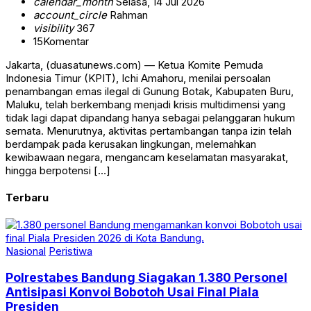
calendar_month
Selasa, 14 Jul 2026
account_circle
Rahman
visibility
367
15
Komentar
Jakarta, (duasatunews.com) — Ketua Komite Pemuda
Indonesia Timur (KPIT), Ichi Amahoru, menilai persoalan
penambangan emas ilegal di Gunung Botak, Kabupaten Buru,
Maluku, telah berkembang menjadi krisis multidimensi yang
tidak lagi dapat dipandang hanya sebagai pelanggaran hukum
semata. Menurutnya, aktivitas pertambangan tanpa izin telah
berdampak pada kerusakan lingkungan, melemahkan
kewibawaan negara, mengancam keselamatan masyarakat,
hingga berpotensi […]
Terbaru
Nasional
Peristiwa
Polrestabes Bandung Siagakan 1.380 Personel
Antisipasi Konvoi Bobotoh Usai Final Piala
Presiden