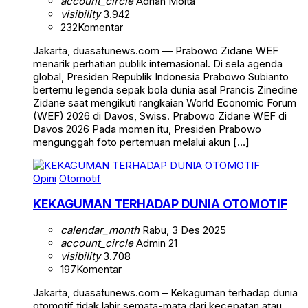
account_circle
Adrian Moita
visibility
3.942
232
Komentar
Jakarta, duasatunews.com — Prabowo Zidane WEF
menarik perhatian publik internasional. Di sela agenda
global, Presiden Republik Indonesia Prabowo Subianto
bertemu legenda sepak bola dunia asal Prancis Zinedine
Zidane saat mengikuti rangkaian World Economic Forum
(WEF) 2026 di Davos, Swiss. Prabowo Zidane WEF di
Davos 2026 Pada momen itu, Presiden Prabowo
mengunggah foto pertemuan melalui akun […]
Opini
Otomotif
KEKAGUMAN TERHADAP DUNIA OTOMOTIF
calendar_month
Rabu, 3 Des 2025
account_circle
Admin 21
visibility
3.708
197
Komentar
Jakarta, duasatunews.com – Kekaguman terhadap dunia
otomotif tidak lahir semata-mata dari kecepatan atau