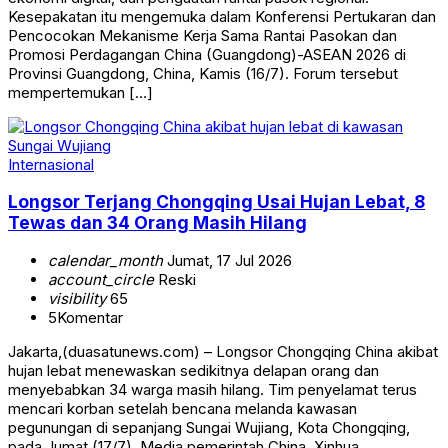
Kesepakatan itu mengemuka dalam Konferensi Pertukaran dan
Pencocokan Mekanisme Kerja Sama Rantai Pasokan dan
Promosi Perdagangan China (Guangdong)-ASEAN 2026 di
Provinsi Guangdong, China, Kamis (16/7). Forum tersebut
mempertemukan […]
Internasional
Longsor Terjang Chongqing Usai Hujan Lebat, 8
Tewas dan 34 Orang Masih Hilang
calendar_month
Jumat, 17 Jul 2026
account_circle
Reski
visibility
65
5
Komentar
Jakarta,(duasatunews.com) – Longsor Chongqing China akibat
hujan lebat menewaskan sedikitnya delapan orang dan
menyebabkan 34 warga masih hilang. Tim penyelamat terus
mencari korban setelah bencana melanda kawasan
pegunungan di sepanjang Sungai Wujiang, Kota Chongqing,
pada Jumat (17/7). Media pemerintah China, Xinhua,