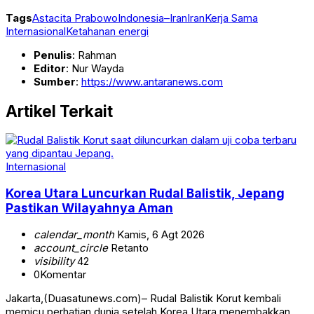
Tags
Astacita Prabowo
Indonesia–Iran
Iran
Kerja Sama
Internasional
Ketahanan energi
Penulis
: Rahman
Editor
: Nur Wayda
Sumber
:
https://www.antaranews.com
Artikel Terkait
Internasional
Korea Utara Luncurkan Rudal Balistik, Jepang
Pastikan Wilayahnya Aman
calendar_month
Kamis, 6 Agt 2026
account_circle
Retanto
visibility
42
0
Komentar
Jakarta,(Duasatunews.com)– Rudal Balistik Korut kembali
memicu perhatian dunia setelah Korea Utara menembakkan