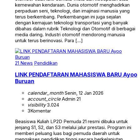
kemewahan kendaraan. Dunia otomotif menghadirkan
perpaduan seni, teknologi, dan imajinasi manusia yang
terus berkembang. Perkembangan ini juga sejalan
dengan kemajuan teknologi transportasi yang banyak
dibahas dalam rubrik Teknologi dan Otomotif di berbagai
media daring. Industri otomotif mendorong manusia
untuk terus berinovasi. Para […]
21 News
Pendidikan
LINK PENDAFTARAN MAHASISWA BARU Ayoo
Buruan
calendar_month
Senin, 12 Jan 2026
account_circle
Admin 21
visibility
3.024
3
Komentar
Beasiswa Kuliah LP2D Pemuda 21 resmi dibuka untuk
jenjang S1, S2, dan S3 melalui jalur prestasi. Program ini
memberi peluang luas bagi pemuda daerah untuk
mengakses pendidikan tinggi secara berkelanjutan.