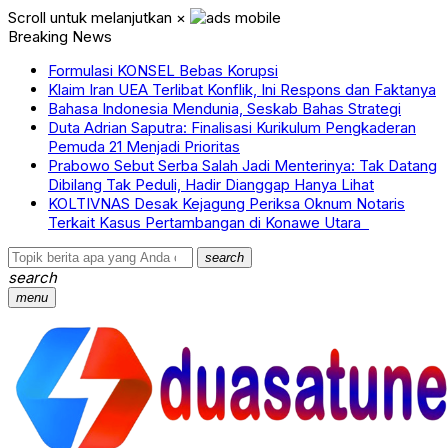
Scroll untuk melanjutkan
×
Breaking News
Formulasi KONSEL Bebas Korupsi
Klaim Iran UEA Terlibat Konflik, Ini Respons dan Faktanya
Bahasa Indonesia Mendunia, Seskab Bahas Strategi
Duta Adrian Saputra: Finalisasi Kurikulum Pengkaderan
Pemuda 21 Menjadi Prioritas
Prabowo Sebut Serba Salah Jadi Menterinya: Tak Datang
Dibilang Tak Peduli, Hadir Dianggap Hanya Lihat
KOLTIVNAS Desak Kejagung Periksa Oknum Notaris
Terkait Kasus Pertambangan di Konawe Utara
search
search
menu