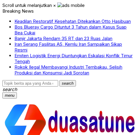
Scroll untuk melanjutkan
×
Breaking News
Keadilan Restoratif Kesehatan Ditekankan Otto Hasibuan
Bos Blueray Cargo Dituntut 3 Tahun dalam Kasus Suap
Bea Cukai
Banjir Jakarta Rendam 35 RT dan 23 Ruas Jalan
Iran Serang Fasilitas AS, Kemlu Iran Sampaikan Sikap
Resmi
Emiten Logistik Energi Diuntungkan Eskalasi Konflik Timur
Tengah
Rokok Ilegal Membayangi Industri Tembakau, Selisih
Produksi dan Konsumsi Jadi Sorotan
search
search
menu