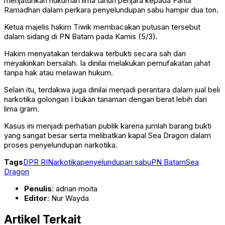
menjatuhkan hukuman lima tahun penjara kepada Fandi
Ramadhan dalam perkara penyelundupan sabu hampir dua ton.
Ketua majelis hakim Tiwik membacakan putusan tersebut
dalam sidang di PN Batam pada Kamis (5/3).
Hakim menyatakan terdakwa terbukti secara sah dan
meyakinkan bersalah. Ia dinilai melakukan pemufakatan jahat
tanpa hak atau melawan hukum.
Selain itu, terdakwa juga dinilai menjadi perantara dalam jual beli
narkotika golongan I bukan tanaman dengan berat lebih dari
lima gram.
Kasus ini menjadi perhatian publik karena jumlah barang bukti
yang sangat besar serta melibatkan kapal Sea Dragon dalam
proses penyelundupan narkotika.
Tags
DPR RI
Narkotika
penyelundupan sabu
PN Batam
Sea
Dragon
Penulis
: adrian moita
Editor
: Nur Wayda
Artikel Terkait