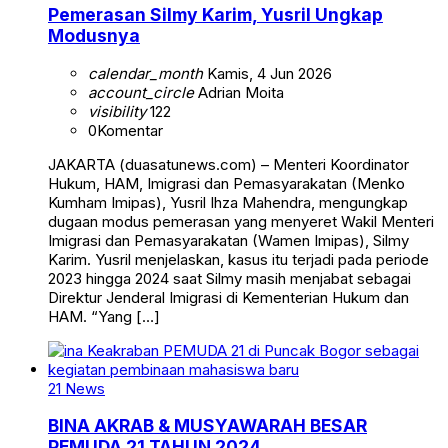
Pemerasan Silmy Karim, Yusril Ungkap
Modusnya
calendar_month
Kamis, 4 Jun 2026
account_circle
Adrian Moita
visibility
122
0
Komentar
JAKARTA (duasatunews.com) – Menteri Koordinator
Hukum, HAM, Imigrasi dan Pemasyarakatan (Menko
Kumham Imipas), Yusril Ihza Mahendra, mengungkap
dugaan modus pemerasan yang menyeret Wakil Menteri
Imigrasi dan Pemasyarakatan (Wamen Imipas), Silmy
Karim. Yusril menjelaskan, kasus itu terjadi pada periode
2023 hingga 2024 saat Silmy masih menjabat sebagai
Direktur Jenderal Imigrasi di Kementerian Hukum dan
HAM. “Yang […]
21 News
BINA AKRAB & MUSYAWARAH BESAR
PEMUDA 21 TAHUN 2024