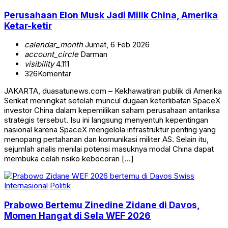
Perusahaan Elon Musk Jadi Milik China, Amerika
Ketar-ketir
calendar_month
Jumat, 6 Feb 2026
account_circle
Darman
visibility
4.111
326
Komentar
JAKARTA, duasatunews.com – Kekhawatiran publik di Amerika
Serikat meningkat setelah muncul dugaan keterlibatan SpaceX
investor China dalam kepemilikan saham perusahaan antariksa
strategis tersebut. Isu ini langsung menyentuh kepentingan
nasional karena SpaceX mengelola infrastruktur penting yang
menopang pertahanan dan komunikasi militer AS. Selain itu,
sejumlah analis menilai potensi masuknya modal China dapat
membuka celah risiko kebocoran […]
Internasional
Politik
Prabowo Bertemu Zinedine Zidane di Davos,
Momen Hangat di Sela WEF 2026