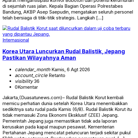
Aparat mengantisipasi konvoi Bobotoh dan potensi kerumunan
di sejumlah ruas jalan. Kepala Bagian Operasi Polrestabes
Bandung, AKBP Asep Saepudin, mengatakan seluruh personel
telah bersiaga di titik-titik strategis. Langkah […]
Internasional
Korea Utara Luncurkan Rudal Balistik, Jepang
Pastikan Wilayahnya Aman
calendar_month
Kamis, 6 Agt 2026
account_circle
Retanto
visibility
36
0
Komentar
Jakarta,(Duasatunews.com)– Rudal Balistik Korut kembali
memicu perhatian dunia setelah Korea Utara menembakkan
sedikitnya satu rudal pada Kamis (6/8). Rudal Balistik Korut itu
tidak memasuki Zona Ekonomi Eksklusif (ZEE) Jepang.
Pemerintah Jepang juga memastikan tidak ada laporan
kerusakan pada kapal maupun pesawat. Kementerian
Pertahanan Jepang mencatat peluncuran terjadi sekitar pukul