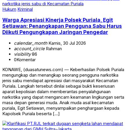
Hukum
Kriminal
Warga Apresiasi Kinerja Polsek Puriala, Egit
Setiawan: Penangkapan Pengguna Sabu Harus
Diikuti Pengungkapan Jaringan Pengedar
calendar_month
Kamis, 30 Jul 2026
account_circle
Rahman
visibility
86
0
Komentar
KONAWE, (duasatunews.com) — Keberhasilan Polsek Puriala
mengungkap dan menangkap seorang pengguna narkotika
jenis sabu mendapat apresiasi dari masyarakat Kecamatan
Puriala. Langkah tersebut dinilai sebagai bukti keseriusan
aparat kepolisian dalam memberantas penyalahgunaan
narkotika yang dapat mengancam keamanan lingkungan serta
masa depan generasi muda. Anak muda asal kecamatan
puriala, Egit Setiawan, menyampaikan penghargaan kepada
Kapolsek Puriala beserta […]