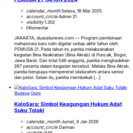
calendar_month
Selasa, 18 Mar 2025
account_circle
Admin 21
visibility
1.302
0
Komentar
JAKARTA, duasatunews.com — Program pembinaan
mahasiswa baru rutin digelar setiap akhir tahun oleh
PEMUDA 21. Pada tahun ini, panitia melaksanakan
kegiatan Bina Keakraban (Bina Akrab) di Puncak, Bogor,
Jawa Barat. Dari total 546 anggota, panitia menghadirkan
287 peserta dalam kegiatan tersebut. Melalui Bina Akrab,
panitia berupaya mempererat silaturahmi antara senior
dan junior. Selain itu, panitia membekali […]
Budaya
Opini
KaloSara: Simbol Keagungan Hukum Adat
Suku Tolaki
calendar_month
Jumat, 9 Jan 2026
account_circle
Darman
visibility
846