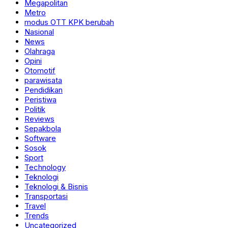
Megapolitan
Metro
modus OTT KPK berubah
Nasional
News
Olahraga
Opini
Otomotif
parawisata
Pendidikan
Peristiwa
Politik
Reviews
Sepakbola
Software
Sosok
Sport
Technology
Teknologi
Teknologi & Bisnis
Transportasi
Travel
Trends
Uncategorized