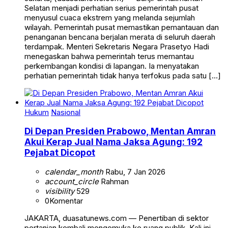
Selatan menjadi perhatian serius pemerintah pusat
menyusul cuaca ekstrem yang melanda sejumlah
wilayah. Pemerintah pusat memastikan pemantauan dan
penanganan bencana berjalan merata di seluruh daerah
terdampak. Menteri Sekretaris Negara Prasetyo Hadi
menegaskan bahwa pemerintah terus memantau
perkembangan kondisi di lapangan. Ia menyatakan
perhatian pemerintah tidak hanya terfokus pada satu […]
Hukum
Nasional
Di Depan Presiden Prabowo, Mentan Amran
Akui Kerap Jual Nama Jaksa Agung: 192
Pejabat Dicopot
calendar_month
Rabu, 7 Jan 2026
account_circle
Rahman
visibility
529
0
Komentar
JAKARTA, duasatunews.com — Penertiban di sektor
pertanian kembali mengemuka ke ruang publik. Kali ini,