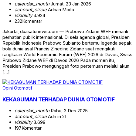
calendar_month
Jumat, 23 Jan 2026
account_circle
Adrian Moita
visibility
3.924
232
Komentar
Jakarta, duasatunews.com — Prabowo Zidane WEF menarik
perhatian publik internasional. Di sela agenda global, Presiden
Republik Indonesia Prabowo Subianto bertemu legenda sepak
bola dunia asal Prancis Zinedine Zidane saat mengikuti
rangkaian World Economic Forum (WEF) 2026 di Davos, Swiss.
Prabowo Zidane WEF di Davos 2026 Pada momen itu,
Presiden Prabowo mengunggah foto pertemuan melalui akun
[…]
Opini
Otomotif
KEKAGUMAN TERHADAP DUNIA OTOMOTIF
calendar_month
Rabu, 3 Des 2025
account_circle
Admin 21
visibility
3.699
197
Komentar