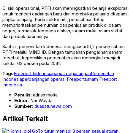
Di sisi operasional, PTFI akan meningkatkan belanja eksplorasi
untuk mencari cadangan baru dan membuka peluang ekspansi
jangka panjang. Pada sektor hilir, perusahaan tetap
memprioritaskan pemurnian dan penjualan produk di dalam
negeri, termasuk tembaga olahan, logam mulia, asam sulfat,
dan produk turunannya.
Saat ini, pemerintah Indonesia menguasai 51,2 persen saham
PTFI melalui MIND ID. Dengan tambahan pengalihan saham
tersebut, kepemilikan pemerintah akan meningkat menjadi
sekitar 63 persen pada 2041.
Tags
Freeport Indonesia
papua pegunungan
Pemerintah
Indonesia
perpanjangan operasi Freeport
saham Freeport
Indonesia
Penulis
: adrian moita
Editor
: Nur Wayda
Sumber
:
duasatunews.com
Artikel Terkait