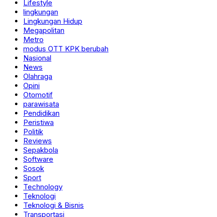
Lifestyle
lingkungan
Lingkungan Hidup
Megapolitan
Metro
modus OTT KPK berubah
Nasional
News
Olahraga
Opini
Otomotif
parawisata
Pendidikan
Peristiwa
Politik
Reviews
Sepakbola
Software
Sosok
Sport
Technology
Teknologi
Teknologi & Bisnis
Transportasi