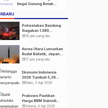
Ilegal Gunung Botak
Komentar
Bukan Sekadar Persoalan
ERBARU
Hukum, Tetapi Ancaman
Serius terhadap Masa
Depan Pulau Buru
Polrestabes Bandung
Siagakan 1.380
Personel Antisipasi
calendar_month
16 jam yang lalu
Konvoi Bobotoh Usai
Final Piala Presiden
Korea Utara Luncurkan
Rudal Balistik, Jepang
Pastikan Wilayahnya
calendar_month
17 jam yang lalu
Aman
Ekonomi Indonesia
2026 Tumbuh 5,29
Persen, Airlangga
calendar_month
Rabu, 5 Agt 2026
Sebut Kinerjanya
Lampaui Rata-Rata
Prabowo Pastikan
Global
Harga BBM Subsidi
Tetap, BBM Non-
calendar_month
Selasa, 4 Agt 2026