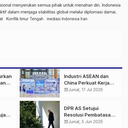
nasional menyerukan semua pihak untuk menahan diri. Indonesia
f dalam menjaga stabilitas global melalui diplomasi damai.
at
Konflik timur Tengah
mediasi Indonesia Iran
urkan
Industri ASEAN dan
pang
China Perkuat Kerja
nya
Sama Bernilai Tambah,
calendar_month
Jumat, 17 Jul 2026
Fokus AI hingga Energi
Hijau
DPR AS Setujui
ujan
Resolusi Pembatasan
an 34
Aksi Militer ke Iran,
calendar_month
Jumat, 5 Jun 2026