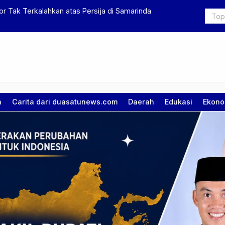
DUA SATU menjajaki KERJASAMA dengan
Putusan MK
a
Carita dari duasatunews.com
Daerah
Edukasi
Ekono