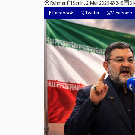
account_circle
calendar_month
visibility
comment
Rahman
Senin, 2 Mar 2026
348
0 
Facebook
Twitter
Whatsapp