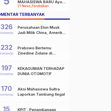
MAHASISWA BARU Ayoo
21 News
Pendidikan
Buruan
OMENTAR TERBANYAK
326
Perusahaan Elon Musk
Jadi Milik China, Amerika
Komentar
Ketar-ketir
232
Prabowo Bertemu
Zinedine Zidane di
Komentar
Davos, Momen Hangat di
Sela WEF 2026
197
KEKAGUMAN TERHADAP
DUNIA OTOMOTIF
Komentar
170
Aksi Mahasiswa Sultra
Laporkan Tambang Ilegal
Komentar
15
KPIT : Penambangan