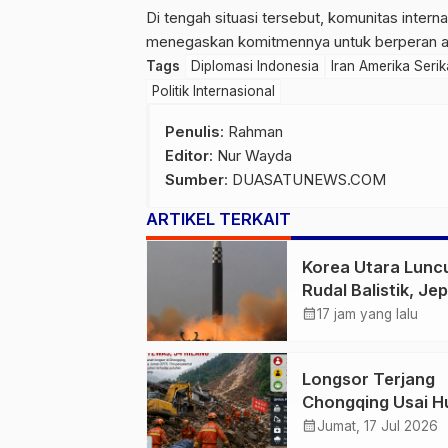
Di tengah situasi tersebut, komunitas inter
menegaskan komitmennya untuk berperan akti
Tags
Diplomasi Indonesia
Iran Amerika Serik
Politik Internasional
Penulis
: Rahman
Editor
: Nur Wayda
Sumber
:
DUASATUNEWS.COM
ARTIKEL TERKAIT
Korea Utara Lunc
Rudal Balistik, Je
Pastikan Wilayah
calendar_month
17 jam yang lalu
Aman
Longsor Terjang
Chongqing Usai H
Lebat, 8 Tewas d
calendar_month
Jumat, 17 Jul 2026