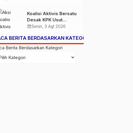
Subsidi Berpeluang
Turun
Koalisi Aktivis Bersatu
Desak KPK Usut
Dugaan Kolusi Proyek
calendar_month
Senin, 3 Agt 2026
RSUD Kolaka Timur,
ACA BERITA BERDASARKAN KATEGORI
Sejumlah Pejabat dan
PT Arafah Alam
ca Berita Berdasarkan Kategori
Sejahtera Diminta
Diperiksa