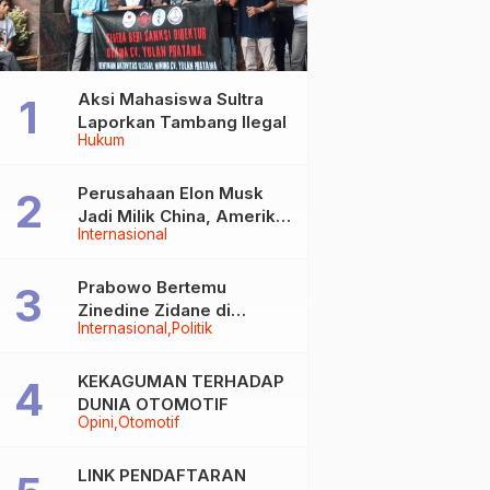
Aksi Mahasiswa Sultra
Laporkan Tambang Ilegal
Hukum
Perusahaan Elon Musk
Jadi Milik China, Amerika
Internasional
Ketar-ketir
Prabowo Bertemu
Zinedine Zidane di
Internasional
Politik
Davos, Momen Hangat di
Sela WEF 2026
KEKAGUMAN TERHADAP
DUNIA OTOMOTIF
Opini
Otomotif
LINK PENDAFTARAN