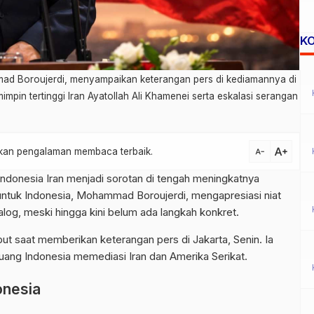
K
mad Boroujerdi, menyampaikan keterangan pers di kediamannya di
impin tertinggi Iran Ayatollah Ali Khamenei serta eskalasi serangan
text_increase
atkan pengalaman membaca terbaik.
text_decrease
Indonesia Iran menjadi sorotan di tengah meningkatnya
untuk Indonesia, Mohammad Boroujerdi, mengapresiasi niat
alog, meski hingga kini belum ada langkah konkret.
t saat memberikan keterangan pers di Jakarta, Senin. Ia
uang Indonesia memediasi Iran dan Amerika Serikat.
onesia