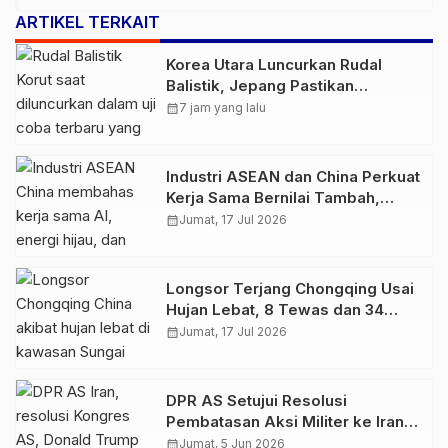
ARTIKEL TERKAIT
Korea Utara Luncurkan Rudal
Balistik, Jepang Pastikan
Wilayahnya Aman
calendar_month
7 jam yang lalu
Industri ASEAN dan China Perkuat
Kerja Sama Bernilai Tambah,
Fokus AI hingga Energi Hijau
calendar_month
Jumat, 17 Jul 2026
Longsor Terjang Chongqing Usai
Hujan Lebat, 8 Tewas dan 34
Orang Masih Hilang
calendar_month
Jumat, 17 Jul 2026
DPR AS Setujui Resolusi
Pembatasan Aksi Militer ke Iran,
Tekanan Politik untuk Trump
calendar_month
Jumat, 5 Jun 2026