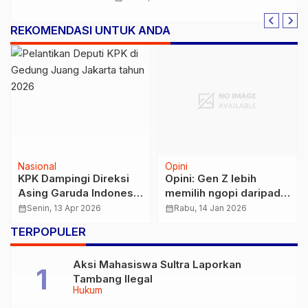
Menguat
REKOMENDASI UNTUK ANDA
Nasional
Opini
KPK Dampingi Direksi
Opini: Gen Z lebih
Asing Garuda Indonesia
memilih ngopi daripada
Isi LHKPN pada April
Mengkonsumsi Alkohol
calendar_month
Senin, 13 Apr 2026
calendar_month
Rabu, 14 Jan 2026
2026
TERPOPULER
Aksi Mahasiswa Sultra Laporkan
Tambang Ilegal
Hukum