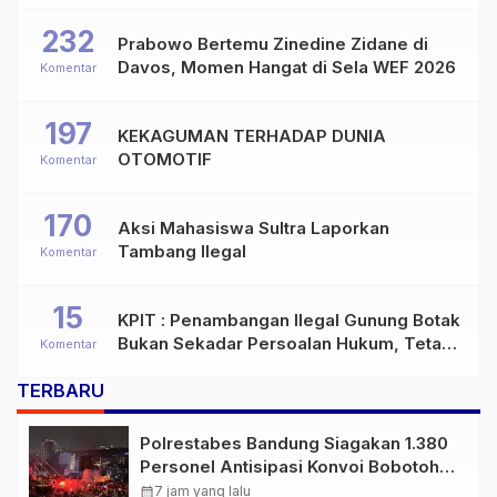
232
Prabowo Bertemu Zinedine Zidane di
Davos, Momen Hangat di Sela WEF 2026
Komentar
197
KEKAGUMAN TERHADAP DUNIA
OTOMOTIF
Komentar
170
Aksi Mahasiswa Sultra Laporkan
Tambang Ilegal
Komentar
15
KPIT : Penambangan Ilegal Gunung Botak
Bukan Sekadar Persoalan Hukum, Tetapi
Komentar
Ancaman Serius terhadap Masa Depan
TERBARU
Pulau Buru
Polrestabes Bandung Siagakan 1.380
Personel Antisipasi Konvoi Bobotoh
Usai Final Piala Presiden
calendar_month
7 jam yang lalu