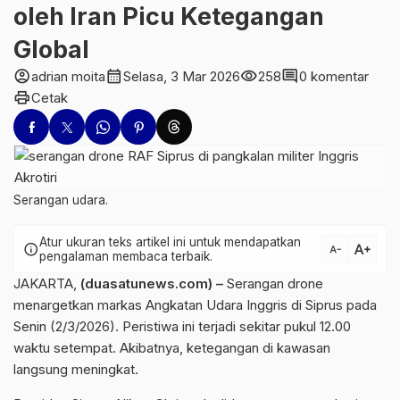
oleh Iran Picu Ketegangan
Global
account_circle
calendar_month
visibility
comment
adrian moita
Selasa, 3 Mar 2026
258
0 komentar
print
Cetak
Serangan udara.
Atur ukuran teks artikel ini untuk mendapatkan
text_increase
info
text_decrease
pengalaman membaca terbaik.
JAKARTA,
(duasatunews.com) –
Serangan drone
menargetkan markas Angkatan Udara Inggris di Siprus pada
Senin (2/3/2026). Peristiwa ini terjadi sekitar pukul 12.00
waktu setempat. Akibatnya, ketegangan di kawasan
langsung meningkat.