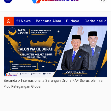
home
21 News
Bencana Alam
Budaya
Carita dari d
Beranda
»
Internasional
»
Serangan Drone RAF Siprus oleh Iran
Picu Ketegangan Global