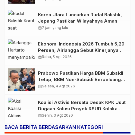
Korea Utara Luncurkan Rudal Balistik,
Jepang Pastikan Wilayahnya Aman
calendar_month
7 jam yang lalu
Ekonomi Indonesia 2026 Tumbuh 5,29
Persen, Airlangga Sebut Kinerjanya
Lampaui Rata-Rata Global
calendar_month
Rabu, 5 Agt 2026
Prabowo Pastikan Harga BBM Subsidi
Tetap, BBM Non-Subsidi Berpeluang
Turun
calendar_month
Selasa, 4 Agt 2026
Koalisi Aktivis Bersatu Desak KPK Usut
Dugaan Kolusi Proyek RSUD Kolaka
Timur, Sejumlah Pejabat dan PT
calendar_month
Senin, 3 Agt 2026
Arafah Alam Sejahtera Diminta
BACA BERITA BERDASARKAN KATEGORI
Diperiksa