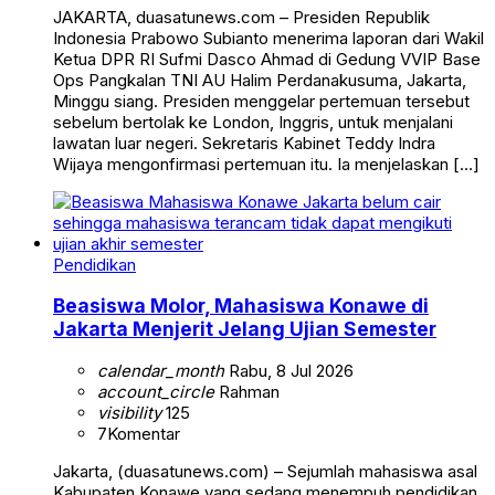
JAKARTA, duasatunews.com – Presiden Republik
Indonesia Prabowo Subianto menerima laporan dari Wakil
Ketua DPR RI Sufmi Dasco Ahmad di Gedung VVIP Base
Ops Pangkalan TNI AU Halim Perdanakusuma, Jakarta,
Minggu siang. Presiden menggelar pertemuan tersebut
sebelum bertolak ke London, Inggris, untuk menjalani
lawatan luar negeri. Sekretaris Kabinet Teddy Indra
Wijaya mengonfirmasi pertemuan itu. Ia menjelaskan […]
Pendidikan
Beasiswa Molor, Mahasiswa Konawe di
Jakarta Menjerit Jelang Ujian Semester
calendar_month
Rabu, 8 Jul 2026
account_circle
Rahman
visibility
125
7
Komentar
Jakarta, (duasatunews.com) – Sejumlah mahasiswa asal
Kabupaten Konawe yang sedang menempuh pendidikan