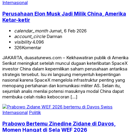
Internasional
Perusahaan Elon Musk Jadi Milik China, Amerika
Ketar-ketir
calendar_month
Jumat, 6 Feb 2026
account_circle
Darman
visibility
4.096
326
Komentar
JAKARTA, duasatunews.com – Kekhawatiran publik di Amerika
Serikat meningkat setelah muncul dugaan keterlibatan SpaceX
investor China dalam kepemilikan saham perusahaan antariksa
strategis tersebut. Isu ini langsung menyentuh kepentingan
nasional karena SpaceX mengelola infrastruktur penting yang
menopang pertahanan dan komunikasi militer AS. Selain itu,
sejumlah analis menilai potensi masuknya modal China dapat
membuka celah risiko kebocoran […]
Internasional
Politik
Prabowo Bertemu Zinedine Zidane di Davos,
Momen Hangat di Sela WEF 2026