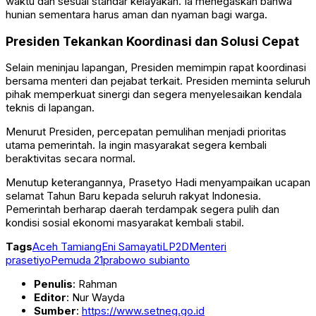
waktu dan sesuai standar kelayakan. Ia menegaskan bahwa
hunian sementara harus aman dan nyaman bagi warga.
Presiden Tekankan Koordinasi dan Solusi Cepat
Selain meninjau lapangan, Presiden memimpin rapat koordinasi
bersama menteri dan pejabat terkait. Presiden meminta seluruh
pihak memperkuat sinergi dan segera menyelesaikan kendala
teknis di lapangan.
Menurut Presiden, percepatan pemulihan menjadi prioritas
utama pemerintah. Ia ingin masyarakat segera kembali
beraktivitas secara normal.
Menutup keterangannya, Prasetyo Hadi menyampaikan ucapan
selamat Tahun Baru kepada seluruh rakyat Indonesia.
Pemerintah berharap daerah terdampak segera pulih dan
kondisi sosial ekonomi masyarakat kembali stabil.
Tags
Aceh Tamiang
Eni Samayati
LP2D
Menteri
prasetiyo
Pemuda 21
prabowo subianto
Penulis
: Rahman
Editor
: Nur Wayda
Sumber
:
https://www.setneg.go.id