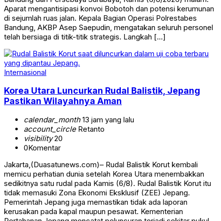
Aparat mengantisipasi konvoi Bobotoh dan potensi kerumunan
di sejumlah ruas jalan. Kepala Bagian Operasi Polrestabes
Bandung, AKBP Asep Saepudin, mengatakan seluruh personel
telah bersiaga di titik-titik strategis. Langkah […]
Internasional
Korea Utara Luncurkan Rudal Balistik, Jepang
Pastikan Wilayahnya Aman
calendar_month
13 jam yang lalu
account_circle
Retanto
visibility
20
0
Komentar
Jakarta,(Duasatunews.com)– Rudal Balistik Korut kembali
memicu perhatian dunia setelah Korea Utara menembakkan
sedikitnya satu rudal pada Kamis (6/8). Rudal Balistik Korut itu
tidak memasuki Zona Ekonomi Eksklusif (ZEE) Jepang.
Pemerintah Jepang juga memastikan tidak ada laporan
kerusakan pada kapal maupun pesawat. Kementerian
Pertahanan Jepang mencatat peluncuran terjadi sekitar pukul