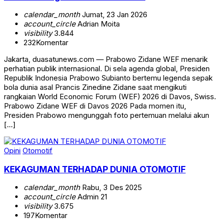
calendar_month
Jumat, 23 Jan 2026
account_circle
Adrian Moita
visibility
3.844
232
Komentar
Jakarta, duasatunews.com — Prabowo Zidane WEF menarik
perhatian publik internasional. Di sela agenda global, Presiden
Republik Indonesia Prabowo Subianto bertemu legenda sepak
bola dunia asal Prancis Zinedine Zidane saat mengikuti
rangkaian World Economic Forum (WEF) 2026 di Davos, Swiss.
Prabowo Zidane WEF di Davos 2026 Pada momen itu,
Presiden Prabowo mengunggah foto pertemuan melalui akun
[…]
Opini
Otomotif
KEKAGUMAN TERHADAP DUNIA OTOMOTIF
calendar_month
Rabu, 3 Des 2025
account_circle
Admin 21
visibility
3.675
197
Komentar