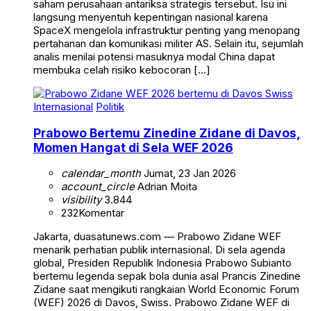
saham perusahaan antariksa strategis tersebut. Isu ini
langsung menyentuh kepentingan nasional karena
SpaceX mengelola infrastruktur penting yang menopang
pertahanan dan komunikasi militer AS. Selain itu, sejumlah
analis menilai potensi masuknya modal China dapat
membuka celah risiko kebocoran […]
Internasional
Politik
Prabowo Bertemu Zinedine Zidane di Davos,
Momen Hangat di Sela WEF 2026
calendar_month
Jumat, 23 Jan 2026
account_circle
Adrian Moita
visibility
3.844
232
Komentar
Jakarta, duasatunews.com — Prabowo Zidane WEF
menarik perhatian publik internasional. Di sela agenda
global, Presiden Republik Indonesia Prabowo Subianto
bertemu legenda sepak bola dunia asal Prancis Zinedine
Zidane saat mengikuti rangkaian World Economic Forum
(WEF) 2026 di Davos, Swiss. Prabowo Zidane WEF di