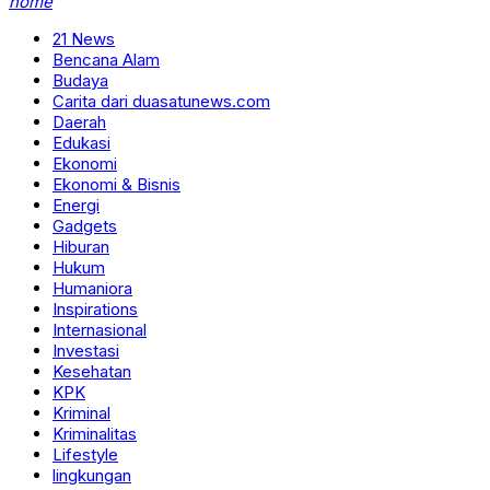
home
21 News
Bencana Alam
Budaya
Carita dari duasatunews.com
Daerah
Edukasi
Ekonomi
Ekonomi & Bisnis
Energi
Gadgets
Hiburan
Hukum
Humaniora
Inspirations
Internasional
Investasi
Kesehatan
KPK
Kriminal
Kriminalitas
Lifestyle
lingkungan