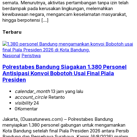
semata. Menurutnya, aktivitas pertambangan tanpa izin telah
berdampak pada kerusakan lingkungan, melemahkan
kewibawaan negara, mengancam keselamatan masyarakat,
hingga berpotensi […]
Terbaru
Nasional
Peristiwa
Polrestabes Bandung Siagakan 1.380 Personel
Antisipasi Konvoi Bobotoh Usai Final Piala
Presiden
calendar_month
13 jam yang lalu
account_circle
Retanto
visibility
24
0
Komentar
Jakarta, (Duasatunews.com) – Polrestabes Bandung
menyiapkan 1.380 personel gabungan untuk mengamankan
Kota Bandung setelah final Piala Presiden 2026 antara Persib
Bandung dan Persebaya Surabaya, Kamis (6/8/2026) malam.