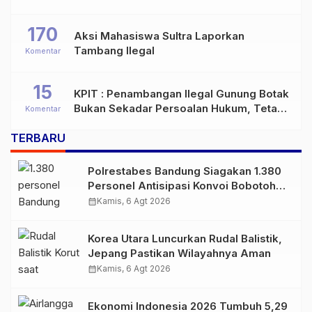
170
Aksi Mahasiswa Sultra Laporkan
Tambang Ilegal
Komentar
15
KPIT : Penambangan Ilegal Gunung Botak
Bukan Sekadar Persoalan Hukum, Tetapi
Komentar
Ancaman Serius terhadap Masa Depan
TERBARU
Pulau Buru
Polrestabes Bandung Siagakan 1.380
Personel Antisipasi Konvoi Bobotoh
Usai Final Piala Presiden
calendar_month
Kamis, 6 Agt 2026
Korea Utara Luncurkan Rudal Balistik,
Jepang Pastikan Wilayahnya Aman
calendar_month
Kamis, 6 Agt 2026
Ekonomi Indonesia 2026 Tumbuh 5,29