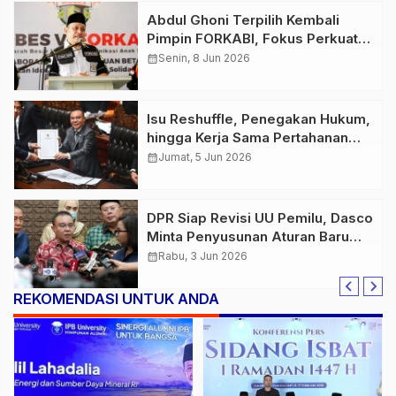
Abdul Ghoni Terpilih Kembali
Pimpin FORKABI, Fokus Perkuat
Persatuan dan Budaya Betawi
calendar_month
Senin, 8 Jun 2026
Isu Reshuffle, Penegakan Hukum,
hingga Kerja Sama Pertahanan
Warnai Agenda Politik Nasional
calendar_month
Jumat, 5 Jun 2026
DPR Siap Revisi UU Pemilu, Dasco
Minta Penyusunan Aturan Baru
Tak Mudah Digugat
calendar_month
Rabu, 3 Jun 2026
REKOMENDASI UNTUK ANDA