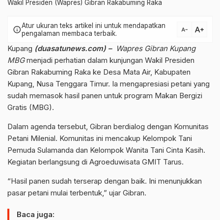
Wakil Presiden (Wapres) Gibran Rakabuming Raka
Atur ukuran teks artikel ini untuk mendapatkan
text_increase
info
text_decrease
pengalaman membaca terbaik.
Kupang
(duasatunews.com) –
Wapres Gibran Kupang
MBG
menjadi perhatian dalam kunjungan Wakil Presiden
Gibran Rakabuming Raka
ke Desa Mata Air, Kabupaten
Kupang, Nusa Tenggara Timur. Ia mengapresiasi petani yang
sudah memasok hasil panen untuk program Makan Bergizi
Gratis (MBG).
Dalam agenda tersebut, Gibran berdialog dengan Komunitas
Petani Milenial. Komunitas ini mencakup Kelompok Tani
Pemuda Sulamanda dan Kelompok Wanita Tani Cinta Kasih.
Kegiatan berlangsung di Agroeduwisata GMIT Tarus.
“Hasil panen sudah terserap dengan baik. Ini menunjukkan
pasar petani mulai terbentuk,” ujar Gibran.
Baca juga: