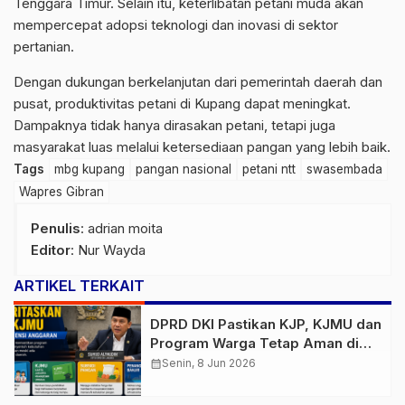
Tenggara Timur. Selain itu, keterlibatan petani muda akan
mempercepat adopsi teknologi dan inovasi di sektor
pertanian.
Dengan dukungan berkelanjutan dari pemerintah daerah dan
pusat, produktivitas petani di Kupang dapat meningkat.
Dampaknya tidak hanya dirasakan petani, tetapi juga
masyarakat luas melalui ketersediaan pangan yang lebih baik.
Tags
mbg kupang
pangan nasional
petani ntt
swasembada
Wapres Gibran
Penulis
: adrian moita
Editor
: Nur Wayda
ARTIKEL TERKAIT
DPRD DKI Pastikan KJP, KJMU dan
Program Warga Tetap Aman di
Tengah Efisiensi Anggaran
calendar_month
Senin, 8 Jun 2026