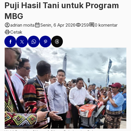
Puji Hasil Tani untuk Program
MBG
account_circle
calendar_month
visibility
comment
adrian moita
Senin, 6 Apr 2026
259
0 komentar
print
Cetak