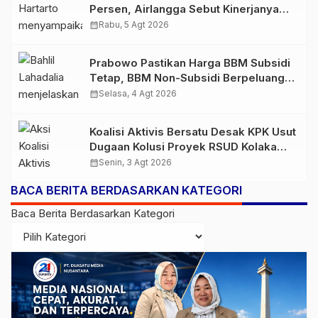
Persen, Airlangga Sebut Kinerjanya
Lampaui Rata-Rata Global
calendar_month
Rabu, 5 Agt 2026
Prabowo Pastikan Harga BBM Subsidi
Tetap, BBM Non-Subsidi Berpeluang
Turun
calendar_month
Selasa, 4 Agt 2026
Koalisi Aktivis Bersatu Desak KPK Usut
Dugaan Kolusi Proyek RSUD Kolaka
Timur, Sejumlah Pejabat dan PT
calendar_month
Senin, 3 Agt 2026
Arafah Alam Sejahtera Diminta
BACA BERITA BERDASARKAN KATEGORI
Diperiksa
Baca Berita Berdasarkan Kategori