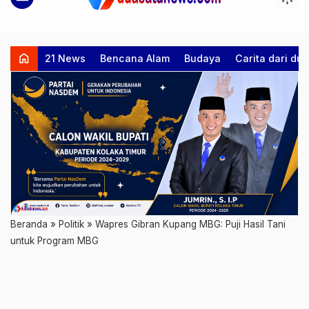
home
21 News
Bencana Alam
Budaya
Carita dari d
Beranda
»
Politik
»
Wapres Gibran Kupang MBG: Puji Hasil Tani
untuk Program MBG