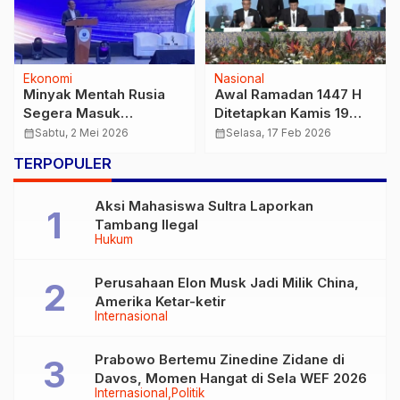
Ekonomi
Nasional
Minyak Mentah Rusia
Awal Ramadan 1447 H
Segera Masuk
Ditetapkan Kamis 19
Indonesia, Pemerintah
Februari 2026
calendar_month
Sabtu, 2 Mei 2026
calendar_month
Selasa, 17 Feb 2026
Prioritaskan Ketahanan
TERPOPULER
Energi
Aksi Mahasiswa Sultra Laporkan
Tambang Ilegal
Hukum
Perusahaan Elon Musk Jadi Milik China,
Amerika Ketar-ketir
Internasional
Prabowo Bertemu Zinedine Zidane di
Davos, Momen Hangat di Sela WEF 2026
Internasional
Politik