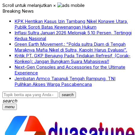
Scroll untuk melanjutkan
×
Breaking News
KPK Hentikan Kasus Izin Tambang Nikel Konawe Utara,
Publik Soroti Batas Kewenangan Hukum
Inflasi Sultra Januari 2026 Melonjak 5,10 Persen, Tertinggi
Kedua Nasional
Green Earth Movement,: “Polda sultra Diam di Tengah
Maraknya Mafia Nikel di Sultra, Kapolri Harus Evaluasi”.
Kritik PT. GKP Berujung Pada Tindakan Refresif, (Corak-
Konkep): Jangan Bungkam Suara Mahasiswa!!
Next-Gen Consoles and Accessories for the Ultimate
Experience
Jembatan Armco Tapanuli Tengah Rampung, TNI
Pulihkan Akses Warga Pascabencana
search
search
menu