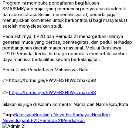
Program ini membuka pendaftaran bagi lulusan
SMA/SMK/sederajat yang memenuhi persyaratan akademik
dan administrasi. Selain memenuhi syarat, peserta juga
menunjukkan komitmen untuk berkontribusi bagi masyarakat
setelah menyelesaikan studi.
Pada akhirnya, LP2D dan Pemuda 21 menargetkan lahirnya
generasi muda yang cerdas, berintegritas, dan peduli terhadap
pembangunan daerah maupun nasional. Melalui Beasiswa
LP2D Pemuda, kedua lembaga optimistis mencetak sumber
daya manusia berkualitas secara berkelanjutan.
Berikut Link Pendaftaran Mahasiswa Baru :
👉 https://forms.gle/RWVFB3HtWpzmaxd88
👉
https://forms.gle/RWVFB3HtWpzmaxd88
Silakan isi juga di Kolom Komentar Nama dan Nama Kab/Kota
Tags
Beasiswa
Breaking News
Eni Samayati
Headline
News
Julpan
LP2D
Pemuda 21
Pendidikan