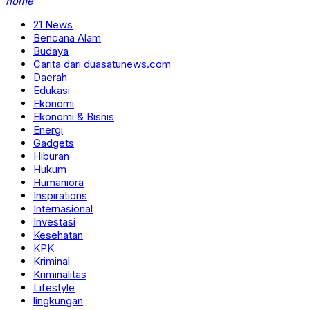
home
21 News
Bencana Alam
Budaya
Carita dari duasatunews.com
Daerah
Edukasi
Ekonomi
Ekonomi & Bisnis
Energi
Gadgets
Hiburan
Hukum
Humaniora
Inspirations
Internasional
Investasi
Kesehatan
KPK
Kriminal
Kriminalitas
Lifestyle
lingkungan