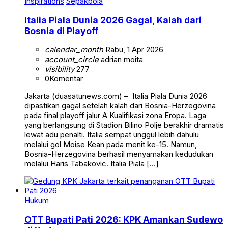
Inspirations
Sepakbola
Italia Piala Dunia 2026 Gagal, Kalah dari
Bosnia di Playoff
calendar_month
Rabu, 1 Apr 2026
account_circle
adrian moita
visibility
277
0
Komentar
Jakarta (duasatunews.com) – Italia Piala Dunia 2026
dipastikan gagal setelah kalah dari Bosnia-Herzegovina
pada final playoff jalur A Kualifikasi zona Eropa. Laga
yang berlangsung di Stadion Bilino Polje berakhir dramatis
lewat adu penalti. Italia sempat unggul lebih dahulu
melalui gol Moise Kean pada menit ke-15. Namun,
Bosnia-Herzegovina berhasil menyamakan kedudukan
melalui Haris Tabakovic. Italia Piala […]
Hukum
OTT Bupati Pati 2026: KPK Amankan Sudewo