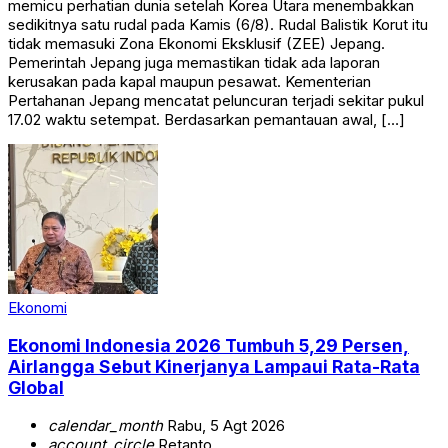
memicu perhatian dunia setelah Korea Utara menembakkan
sedikitnya satu rudal pada Kamis (6/8). Rudal Balistik Korut itu
tidak memasuki Zona Ekonomi Eksklusif (ZEE) Jepang.
Pemerintah Jepang juga memastikan tidak ada laporan
kerusakan pada kapal maupun pesawat. Kementerian
Pertahanan Jepang mencatat peluncuran terjadi sekitar pukul
17.02 waktu setempat. Berdasarkan pemantauan awal, […]
Ekonomi
Ekonomi Indonesia 2026 Tumbuh 5,29 Persen,
Airlangga Sebut Kinerjanya Lampaui Rata-Rata
Global
calendar_month
Rabu, 5 Agt 2026
account_circle
Retanto