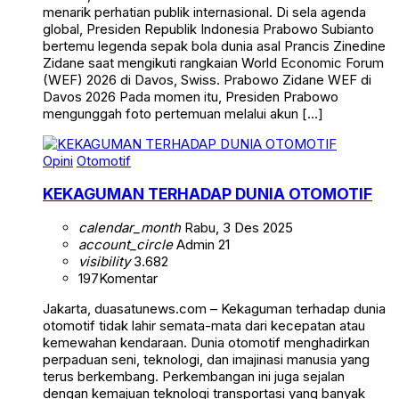
menarik perhatian publik internasional. Di sela agenda
global, Presiden Republik Indonesia Prabowo Subianto
bertemu legenda sepak bola dunia asal Prancis Zinedine
Zidane saat mengikuti rangkaian World Economic Forum
(WEF) 2026 di Davos, Swiss. Prabowo Zidane WEF di
Davos 2026 Pada momen itu, Presiden Prabowo
mengunggah foto pertemuan melalui akun […]
Opini
Otomotif
KEKAGUMAN TERHADAP DUNIA OTOMOTIF
calendar_month
Rabu, 3 Des 2025
account_circle
Admin 21
visibility
3.682
197
Komentar
Jakarta, duasatunews.com – Kekaguman terhadap dunia
otomotif tidak lahir semata-mata dari kecepatan atau
kemewahan kendaraan. Dunia otomotif menghadirkan
perpaduan seni, teknologi, dan imajinasi manusia yang
terus berkembang. Perkembangan ini juga sejalan
dengan kemajuan teknologi transportasi yang banyak