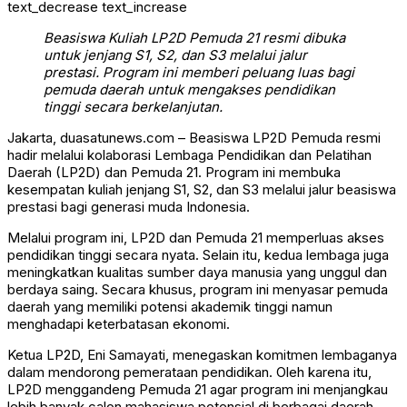
text_decrease
text_increase
Beasiswa Kuliah LP2D Pemuda 21 resmi dibuka
untuk jenjang S1, S2, dan S3 melalui jalur
prestasi. Program ini memberi peluang luas bagi
pemuda daerah untuk mengakses pendidikan
tinggi secara berkelanjutan.
Jakarta, duasatunews.com – Beasiswa LP2D Pemuda resmi
hadir melalui kolaborasi Lembaga Pendidikan dan Pelatihan
Daerah (LP2D) dan Pemuda 21. Program ini membuka
kesempatan kuliah jenjang S1, S2, dan S3 melalui jalur beasiswa
prestasi bagi generasi muda Indonesia.
Melalui program ini, LP2D dan Pemuda 21 memperluas akses
pendidikan tinggi secara nyata. Selain itu, kedua lembaga juga
meningkatkan kualitas sumber daya manusia yang unggul dan
berdaya saing. Secara khusus, program ini menyasar pemuda
daerah yang memiliki potensi akademik tinggi namun
menghadapi keterbatasan ekonomi.
Ketua LP2D, Eni Samayati, menegaskan komitmen lembaganya
dalam mendorong pemerataan pendidikan. Oleh karena itu,
LP2D menggandeng Pemuda 21 agar program ini menjangkau
lebih banyak calon mahasiswa potensial di berbagai daerah.