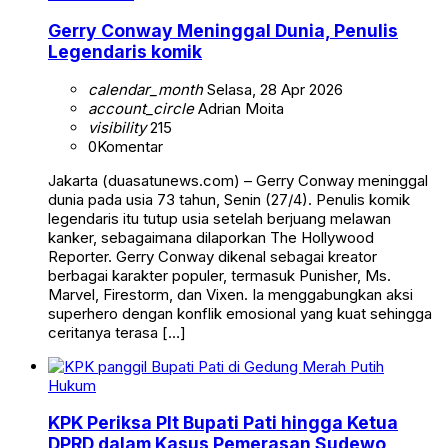
Gerry Conway Meninggal Dunia, Penulis
Legendaris komik
calendar_month
Selasa, 28 Apr 2026
account_circle
Adrian Moita
visibility
215
0
Komentar
Jakarta (duasatunews.com) – Gerry Conway meninggal
dunia pada usia 73 tahun, Senin (27/4). Penulis komik
legendaris itu tutup usia setelah berjuang melawan
kanker, sebagaimana dilaporkan The Hollywood
Reporter. Gerry Conway dikenal sebagai kreator
berbagai karakter populer, termasuk Punisher, Ms.
Marvel, Firestorm, dan Vixen. Ia menggabungkan aksi
superhero dengan konflik emosional yang kuat sehingga
ceritanya terasa […]
Hukum
KPK Periksa Plt Bupati Pati hingga Ketua
DPRD dalam Kasus Pemerasan Sudewo