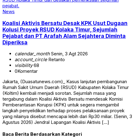
News
Koalisi Aktivis Bersatu Desak KPK Usut Dugaan
Kolusi Proyek RSUD Kolaka Timur, Sejumlah
Pejabat dan PT Arafah Alam Sejahtera Diminta
Diperiksa
calendar_month
Senin, 3 Agt 2026
account_circle
Retanto
visibility
68
0
Komentar
Jakarta, (Duasatunews.com)_ Kasus lanjutan pembangunan
Rumah Sakit Umum Daerah (RSUD) Kabupaten Kolaka Timur
(Koltim) kembali menjadi sorotan. Sejumlah masa yang
tergabung dalam Koalisi Aktivis Bersatu mendesak Komisi
Pemberantasan Korupsi (KPK) untuk segera mengambil
langkah penyelidikan terhadap proses pelaksanaan proyek
yang nilainya disebut mencapai lebih dari Rp30 miliar. (Senin, 3
Agustus 2026) Jendral Lapangan Koalisi Aktivis […]
Baca Berita Berdasarkan Kategori