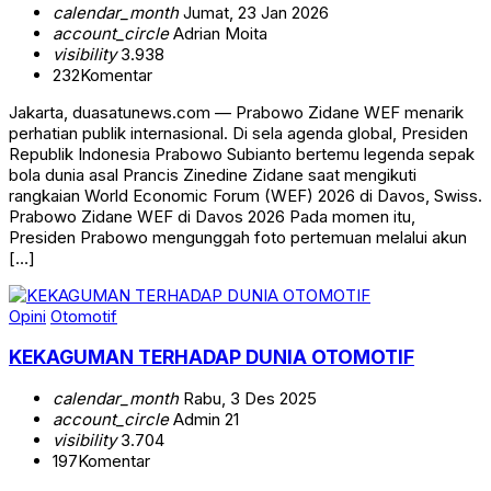
calendar_month
Jumat, 23 Jan 2026
account_circle
Adrian Moita
visibility
3.938
232
Komentar
Jakarta, duasatunews.com — Prabowo Zidane WEF menarik
perhatian publik internasional. Di sela agenda global, Presiden
Republik Indonesia Prabowo Subianto bertemu legenda sepak
bola dunia asal Prancis Zinedine Zidane saat mengikuti
rangkaian World Economic Forum (WEF) 2026 di Davos, Swiss.
Prabowo Zidane WEF di Davos 2026 Pada momen itu,
Presiden Prabowo mengunggah foto pertemuan melalui akun
[…]
Opini
Otomotif
KEKAGUMAN TERHADAP DUNIA OTOMOTIF
calendar_month
Rabu, 3 Des 2025
account_circle
Admin 21
visibility
3.704
197
Komentar