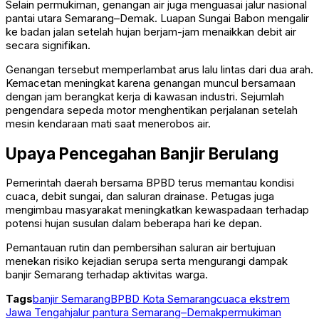
Selain permukiman, genangan air juga menguasai jalur nasional
pantai utara Semarang–Demak. Luapan
Sungai Babon
mengalir
ke badan jalan setelah hujan berjam-jam menaikkan debit air
secara signifikan.
Genangan tersebut memperlambat arus lalu lintas dari dua arah.
Kemacetan meningkat karena genangan muncul bersamaan
dengan jam berangkat kerja di kawasan industri. Sejumlah
pengendara sepeda motor menghentikan perjalanan setelah
mesin kendaraan mati saat menerobos air.
Upaya Pencegahan Banjir Berulang
Pemerintah daerah bersama BPBD terus memantau kondisi
cuaca, debit sungai, dan saluran drainase. Petugas juga
mengimbau masyarakat meningkatkan kewaspadaan terhadap
potensi hujan susulan dalam beberapa hari ke depan.
Pemantauan rutin dan pembersihan saluran air bertujuan
menekan risiko kejadian serupa serta mengurangi dampak
banjir Semarang terhadap aktivitas warga.
Tags
banjir Semarang
BPBD Kota Semarang
cuaca ekstrem
Jawa Tengah
jalur pantura Semarang–Demak
permukiman