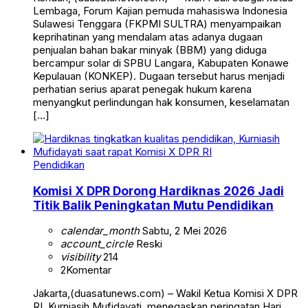
Lembaga, Forum Kajian pemuda mahasiswa Indonesia
Sulawesi Tenggara (FKPMI SULTRA) menyampaikan
keprihatinan yang mendalam atas adanya dugaan
penjualan bahan bakar minyak (BBM) yang diduga
bercampur solar di SPBU Langara, Kabupaten Konawe
Kepulauan (KONKEP). Dugaan tersebut harus menjadi
perhatian serius aparat penegak hukum karena
menyangkut perlindungan hak konsumen, keselamatan
[…]
Pendidikan
Komisi X DPR Dorong Hardiknas 2026 Jadi
Titik Balik Peningkatan Mutu Pendidikan
calendar_month
Sabtu, 2 Mei 2026
account_circle
Reski
visibility
214
2
Komentar
Jakarta,(duasatunews.com) – Wakil Ketua Komisi X DPR
RI, Kurniasih Mufidayati, menegaskan peringatan Hari