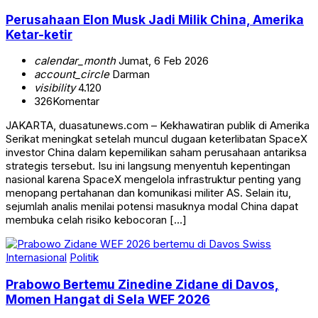
Perusahaan Elon Musk Jadi Milik China, Amerika
Ketar-ketir
calendar_month
Jumat, 6 Feb 2026
account_circle
Darman
visibility
4.120
326
Komentar
JAKARTA, duasatunews.com – Kekhawatiran publik di Amerika
Serikat meningkat setelah muncul dugaan keterlibatan SpaceX
investor China dalam kepemilikan saham perusahaan antariksa
strategis tersebut. Isu ini langsung menyentuh kepentingan
nasional karena SpaceX mengelola infrastruktur penting yang
menopang pertahanan dan komunikasi militer AS. Selain itu,
sejumlah analis menilai potensi masuknya modal China dapat
membuka celah risiko kebocoran […]
Internasional
Politik
Prabowo Bertemu Zinedine Zidane di Davos,
Momen Hangat di Sela WEF 2026