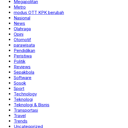
Megapolitan
Metro
modus OTT KPK berubah
Nasional
News
Olahraga
Opini
Otomotif
parawisata
Pendidikan
Peristiwa
Politik
Reviews
Sepakbola
Software
Sosok
Sport
Technology
Teknologi
Teknologi & Bisnis
Transportasi
Travel
Trends
Uncategorized