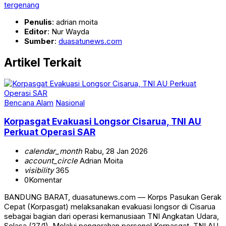
tergenang
Penulis
: adrian moita
Editor
: Nur Wayda
Sumber
:
duasatunews.com
Artikel Terkait
Bencana Alam
Nasional
Korpasgat Evakuasi Longsor Cisarua, TNI AU
Perkuat Operasi SAR
calendar_month
Rabu, 28 Jan 2026
account_circle
Adrian Moita
visibility
365
0
Komentar
BANDUNG BARAT, duasatunews.com — Korps Pasukan Gerak
Cepat (Korpasgat) melaksanakan evakuasi longsor di Cisarua
sebagai bagian dari operasi kemanusiaan TNI Angkatan Udara,
Selasa (27/1). Melalui pengerahan personel Korpasgat, TNI AU