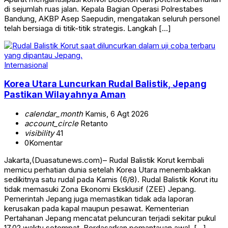
di sejumlah ruas jalan. Kepala Bagian Operasi Polrestabes
Bandung, AKBP Asep Saepudin, mengatakan seluruh personel
telah bersiaga di titik-titik strategis. Langkah […]
Internasional
Korea Utara Luncurkan Rudal Balistik, Jepang
Pastikan Wilayahnya Aman
calendar_month
Kamis, 6 Agt 2026
account_circle
Retanto
visibility
41
0
Komentar
Jakarta,(Duasatunews.com)– Rudal Balistik Korut kembali
memicu perhatian dunia setelah Korea Utara menembakkan
sedikitnya satu rudal pada Kamis (6/8). Rudal Balistik Korut itu
tidak memasuki Zona Ekonomi Eksklusif (ZEE) Jepang.
Pemerintah Jepang juga memastikan tidak ada laporan
kerusakan pada kapal maupun pesawat. Kementerian
Pertahanan Jepang mencatat peluncuran terjadi sekitar pukul
17.02 waktu setempat. Berdasarkan pemantauan awal, […]