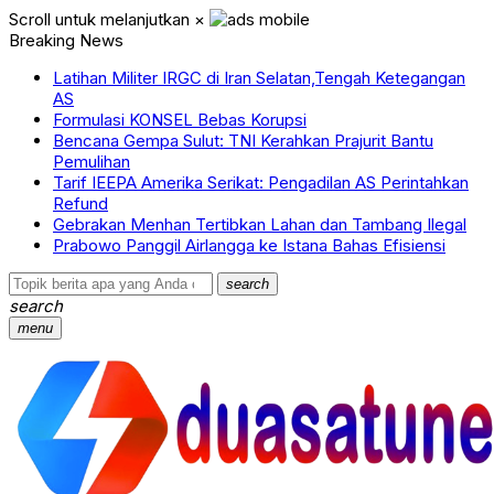
Scroll untuk melanjutkan
×
Breaking News
Latihan Militer IRGC di Iran Selatan,Tengah Ketegangan
AS
Formulasi KONSEL Bebas Korupsi
Bencana Gempa Sulut: TNI Kerahkan Prajurit Bantu
Pemulihan
Tarif IEEPA Amerika Serikat: Pengadilan AS Perintahkan
Refund
Gebrakan Menhan Tertibkan Lahan dan Tambang Ilegal
Prabowo Panggil Airlangga ke Istana Bahas Efisiensi
search
search
menu