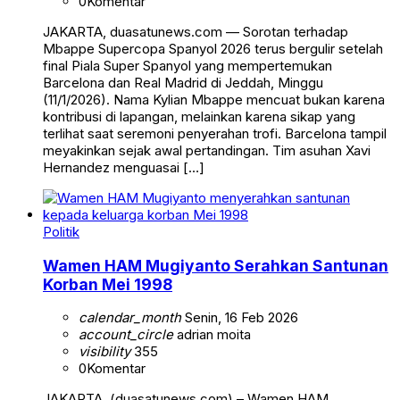
0
Komentar
JAKARTA, duasatunews.com — Sorotan terhadap
Mbappe Supercopa Spanyol 2026 terus bergulir setelah
final Piala Super Spanyol yang mempertemukan
Barcelona dan Real Madrid di Jeddah, Minggu
(11/1/2026). Nama Kylian Mbappe mencuat bukan karena
kontribusi di lapangan, melainkan karena sikap yang
terlihat saat seremoni penyerahan trofi. Barcelona tampil
meyakinkan sejak awal pertandingan. Tim asuhan Xavi
Hernandez menguasai […]
Politik
Wamen HAM Mugiyanto Serahkan Santunan
Korban Mei 1998
calendar_month
Senin, 16 Feb 2026
account_circle
adrian moita
visibility
355
0
Komentar
JAKARTA, (duasatunews.com) – Wamen HAM