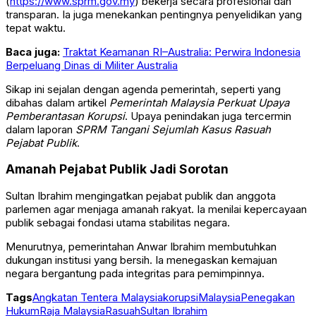
(
https://www.sprm.gov.my
) bekerja secara profesional dan
transparan. Ia juga menekankan pentingnya penyelidikan yang
tepat waktu.
Baca juga:
Traktat Keamanan RI–Australia: Perwira Indonesia
Berpeluang Dinas di Militer Australia
Sikap ini sejalan dengan agenda pemerintah, seperti yang
dibahas dalam artikel
Pemerintah Malaysia Perkuat Upaya
Pemberantasan Korupsi
. Upaya penindakan juga tercermin
dalam laporan
SPRM Tangani Sejumlah Kasus Rasuah
Pejabat Publik
.
Amanah Pejabat Publik Jadi Sorotan
Sultan Ibrahim mengingatkan pejabat publik dan anggota
parlemen agar menjaga amanah rakyat. Ia menilai kepercayaan
publik sebagai fondasi utama stabilitas negara.
Menurutnya, pemerintahan
Anwar Ibrahim
membutuhkan
dukungan institusi yang bersih. Ia menegaskan kemajuan
negara bergantung pada integritas para pemimpinnya.
Tags
Angkatan Tentera Malaysia
korupsi
Malaysia
Penegakan
Hukum
Raja Malaysia
Rasuah
Sultan Ibrahim