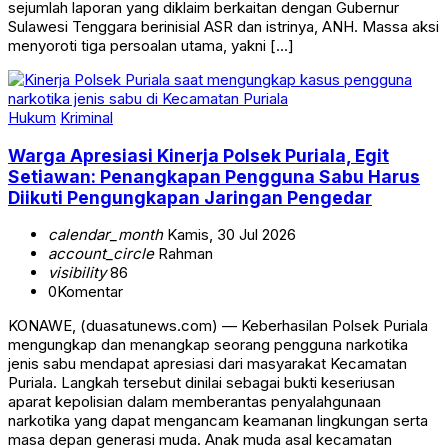
sejumlah laporan yang diklaim berkaitan dengan Gubernur
Sulawesi Tenggara berinisial ASR dan istrinya, ANH. Massa aksi
menyoroti tiga persoalan utama, yakni […]
Hukum
Kriminal
Warga Apresiasi Kinerja Polsek Puriala, Egit
Setiawan: Penangkapan Pengguna Sabu Harus
Diikuti Pengungkapan Jaringan Pengedar
calendar_month
Kamis, 30 Jul 2026
account_circle
Rahman
visibility
86
0
Komentar
KONAWE, (duasatunews.com) — Keberhasilan Polsek Puriala
mengungkap dan menangkap seorang pengguna narkotika
jenis sabu mendapat apresiasi dari masyarakat Kecamatan
Puriala. Langkah tersebut dinilai sebagai bukti keseriusan
aparat kepolisian dalam memberantas penyalahgunaan
narkotika yang dapat mengancam keamanan lingkungan serta
masa depan generasi muda. Anak muda asal kecamatan