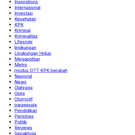
Inspirations
Internasional
Investasi
Kesehatan
KPK
Kriminal
Kriminalitas
Lifestyle
lingkungan
Lingkungan Hidup
Megapolitan
Metro
modus OTT KPK berubah
Nasional
News
Olahraga
Opini
Otomotif
parawisata
Pendidikan
Peristiwa
Politik
Reviews
Sepakbola