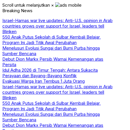
Scroll untuk melanjutkan
×
Breaking News
Israel-Hamas war live updates: Anti-U.S. opinion in Arab
countries grows over support for Israel, leaders tell
Blinken
550 Anak Putus Sekolah di Sulbar Kembali Belajar,
Program Ini Jadi Titik Awal Perubahan
Menelusuri Evolusi Sungai dari Bumi Purba hingga
Sumber Bencana
Debut Dion Markx Persib Warnai Kemenangan atas
Persita
Idul Adha 2026 di Timur Tengah: Antara Sukacita
Perayaan dan Bayang-Bayang Konflik
Evakuasi Warga Iran Tembus 1 Juta Orang
Israel-Hamas war live updates: Anti-U.S. opinion in Arab
countries grows over support for Israel, leaders tell
Blinken
550 Anak Putus Sekolah di Sulbar Kembali Belajar,
Program Ini Jadi Titik Awal Perubahan
Menelusuri Evolusi Sungai dari Bumi Purba hingga
Sumber Bencana
Debut Dion Markx Persib Warnai Kemenangan atas