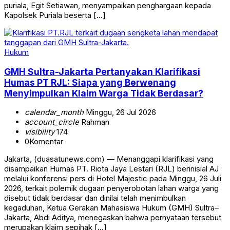
puriala, Egit Setiawan, menyampaikan penghargaan kepada
Kapolsek Puriala beserta […]
Hukum
GMH Sultra-Jakarta Pertanyakan Klarifikasi
Humas PT RJL: Siapa yang Berwenang
Menyimpulkan Klaim Warga Tidak Berdasar?
calendar_month
Minggu, 26 Jul 2026
account_circle
Rahman
visibility
174
0
Komentar
Jakarta, (duasatunews.com) — Menanggapi klarifikasi yang
disampaikan Humas PT. Riota Jaya Lestari (RJL) berinisial AJ
melalui konferensi pers di Hotel Majestic pada Minggu, 26 Juli
2026, terkait polemik dugaan penyerobotan lahan warga yang
disebut tidak berdasar dan dinilai telah menimbulkan
kegaduhan, Ketua Gerakan Mahasiswa Hukum (GMH) Sultra–
Jakarta, Abdi Aditya, menegaskan bahwa pernyataan tersebut
merupakan klaim sepihak […]