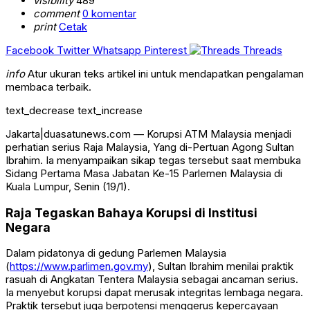
visibility
489
comment
0 komentar
print
Cetak
Facebook
Twitter
Whatsapp
Pinterest
Threads
info
Atur ukuran teks artikel ini untuk mendapatkan pengalaman
membaca terbaik.
text_decrease
text_increase
Jakarta|duasatunews.com — Korupsi ATM Malaysia menjadi
perhatian serius Raja Malaysia, Yang di-Pertuan Agong
Sultan
Ibrahim
. Ia menyampaikan sikap tegas tersebut saat membuka
Sidang Pertama Masa Jabatan Ke-15 Parlemen Malaysia di
Kuala Lumpur, Senin (19/1).
Raja Tegaskan Bahaya Korupsi di Institusi
Negara
Dalam pidatonya di gedung Parlemen Malaysia
(
https://www.parlimen.gov.my
), Sultan Ibrahim menilai praktik
rasuah di Angkatan Tentera Malaysia sebagai ancaman serius.
Ia menyebut korupsi dapat merusak integritas lembaga negara.
Praktik tersebut juga berpotensi menggerus kepercayaan