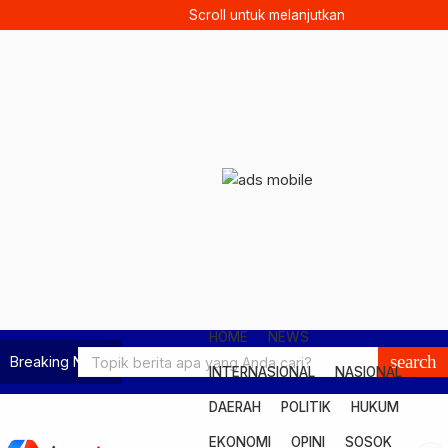
Scroll untuk melanjutkan
HOME
NEWS
search
Breaking News
INTERNASIONAL
NASIONAL
DAERAH
POLITIK
HUKUM
EKONOMI
OPINI
SOSOK