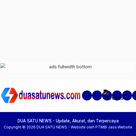
Beranda
Artikel Anggota
Car
DUA SATU NEWS - Update, Akurat, dan Terpercaya
Copyright © 2026 DUA SATU NEWS -
Website oleh PTMBI
Jasa Website