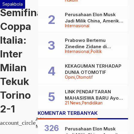
Hukum
Sepakbola
Semifinal
Perusahaan Elon Musk
Jadi Milik China, Amerika
Coppa
Internasional
Ketar-ketir
Italia:
Prabowo Bertemu
Zinedine Zidane di
Inter
Internasional
Politik
Davos, Momen Hangat di
Sela WEF 2026
Milan
KEKAGUMAN TERHADAP
DUNIA OTOMOTIF
Opini
Otomotif
Tekuk
LINK PENDAFTARAN
Torino
MAHASISWA BARU Ayoo
21 News
Pendidikan
Buruan
2-1
KOMENTAR TERBANYAK
Adrian
account_circle
Moita
326
Perusahaan Elon Musk
Kamis,