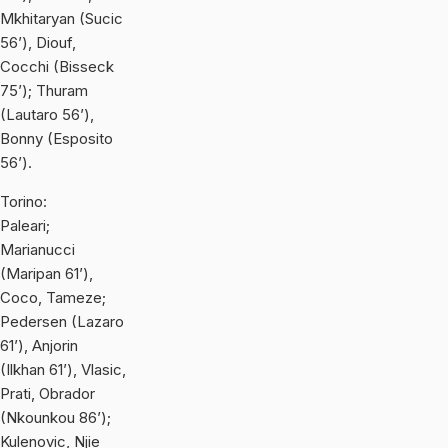
Mkhitaryan (Sucic
56’), Diouf,
Cocchi (Bisseck
75’); Thuram
(Lautaro 56’),
Bonny (Esposito
56’).
Torino:
Paleari;
Marianucci
(Maripan 61’),
Coco, Tameze;
Pedersen (Lazaro
61’), Anjorin
(Ilkhan 61’), Vlasic,
Prati, Obrador
(Nkounkou 86’);
Kulenovic, Njie