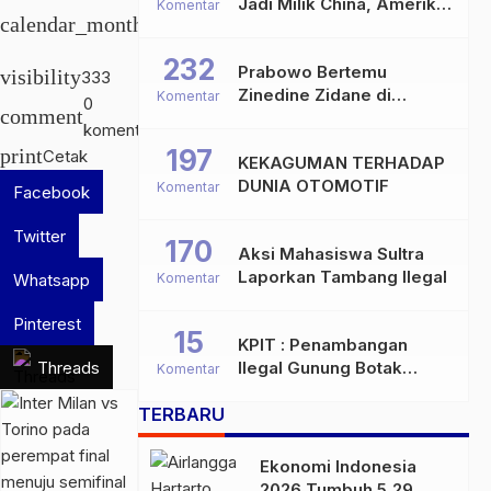
Jadi Milik China, Amerika
Komentar
calendar_month
5 Feb
Ketar-ketir
2026
232
Prabowo Bertemu
visibility
333
Zinedine Zidane di
Komentar
0
comment
Davos, Momen Hangat di
komentar
Sela WEF 2026
197
print
Cetak
KEKAGUMAN TERHADAP
DUNIA OTOMOTIF
Komentar
Facebook
Twitter
170
Aksi Mahasiswa Sultra
Laporkan Tambang Ilegal
Whatsapp
Komentar
Pinterest
15
KPIT : Penambangan
Threads
Ilegal Gunung Botak
Komentar
Bukan Sekadar Persoalan
TERBARU
Hukum, Tetapi Ancaman
Serius terhadap Masa
Depan Pulau Buru
Ekonomi Indonesia
2026 Tumbuh 5,29