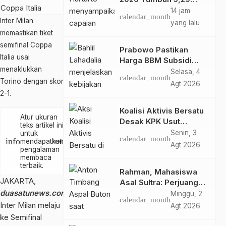
Persen, Airlangga
14 jam
calendar_month
Sebut Kinerjanya
Inter Milan
yang lalu
Lampaui Rata-Rata
memastikan tiket
Global
semifinal Coppa
Prabowo Pastikan
Italia usai
Harga BBM Subsidi
menaklukkan
Tetap, BBM Non-
Selasa, 4
calendar_month
Subsidi Berpeluang
Torino dengan skor
Agt 2026
Turun
2-1.
Koalisi Aktivis Bersatu
Atur ukuran
Desak KPK Usut
teks artikel ini
Dugaan Kolusi Proyek
Senin, 3
untuk
calendar_month
text_increase
info
mendapatkan
text_decrease
RSUD Kolaka Timur,
Agt 2026
pengalaman
Sejumlah Pejabat dan
membaca
PT Arafah Alam
terbaik.
Rahman, Mahasiswa
Sejahtera Diminta
JAKARTA,
Asal Sultra: Perjuangan
Diperiksa
duasatunews.com
—
Anton Timbang
Minggu, 2
calendar_month
Membawa Aspal Buton
Inter Milan
melaju
Agt 2026
ke Tingkat Nasional
ke Semifinal
Patut Diapresiasi