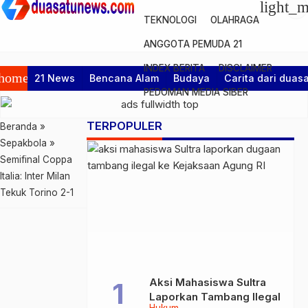
light_
TEKNOLOGI
OLAHRAGA
ANGGOTA PEMUDA 21
INDEX BERITA
DISCLAIMER
home
21 News
Bencana Alam
Budaya
Carita dari dua
PEDOMAN MEDIA SIBER
TERPOPULER
Beranda
»
Sepakbola
»
Semifinal Coppa
Italia: Inter Milan
Tekuk Torino 2-1
Aksi Mahasiswa Sultra
Laporkan Tambang Ilegal