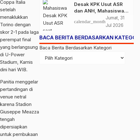
Coppa Italia
Desak KPK Usut ASR
setelah
dan ANH, Mahasiswa
menaklukkan
Kembali Soroti LHKPN,
Jumat, 31
calendar_month
PT TMS, dan Kapal
Torino
dengan
Jul 2026
ASR 87
skor 2-1 pada laga
BACA BERITA BERDASARKAN KATEGOR
perempat final
yang berlangsung
Baca Berita Berdasarkan Kategori
di U-Power
Stadium, Kamis
dini hari WIB.
Panitia menggelar
pertandingan di
venue netral
karena Stadion
Giuseppe Meazza
tengah
dipersiapkan
untuk pembukaan