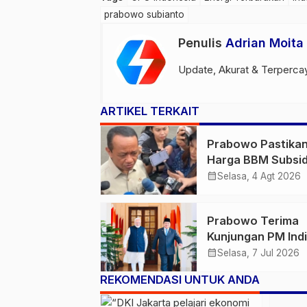
prabowo subianto
Penulis
Adrian Moita
Update, Akurat & Terperca
ARTIKEL TERKAIT
Prabowo Pastika
Harga BBM Subsid
Tetap, BBM Non-
calendar_month
Selasa, 4 Agt 2026
Subsidi Berpeluan
Turun
Prabowo Terima
Kunjungan PM Ind
Narendra Modi di
calendar_month
Selasa, 7 Jul 2026
Istana
REKOMENDASI UNTUK ANDA