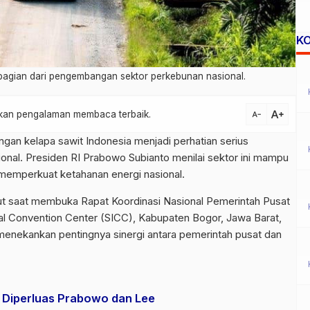
K
 bagian dari pengembangan sektor perkebunan nasional.
text_increase
atkan pengalaman membaca terbaik.
text_decrease
an kelapa sawit Indonesia menjadi perhatian serius
onal. Presiden RI
Prabowo Subianto
menilai sektor ini mampu
memperkuat ketahanan energi nasional.
 saat membuka Rapat Koordinasi Nasional Pemerintah Pusat
nal Convention Center (SICC), Kabupaten Bogor, Jawa Barat,
 menekankan pentingnya sinergi antara pemerintah pusat dan
n Diperluas Prabowo dan Lee