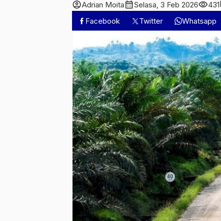
account_circle
calendar_month
visibility
c
Adrian Moita
Selasa, 3 Feb 2026
431
Facebook
Twitter
Whatsapp