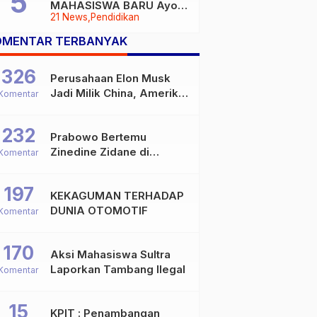
MAHASISWA BARU Ayoo
21 News
Pendidikan
Buruan
OMENTAR TERBANYAK
326
Perusahaan Elon Musk
Jadi Milik China, Amerika
Komentar
Ketar-ketir
232
Prabowo Bertemu
Zinedine Zidane di
Komentar
Davos, Momen Hangat di
Sela WEF 2026
197
KEKAGUMAN TERHADAP
DUNIA OTOMOTIF
Komentar
170
Aksi Mahasiswa Sultra
Laporkan Tambang Ilegal
Komentar
15
KPIT : Penambangan