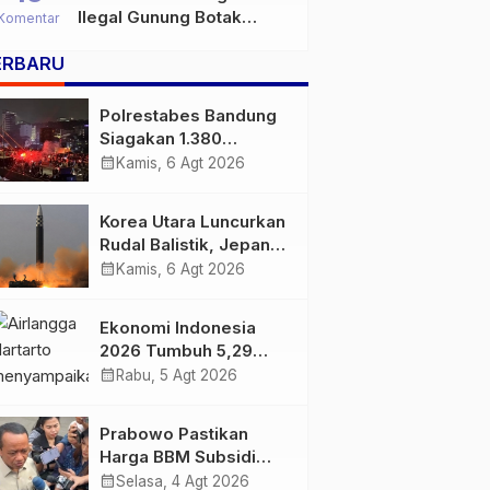
Ilegal Gunung Botak
Komentar
Bukan Sekadar Persoalan
ERBARU
Hukum, Tetapi Ancaman
Serius terhadap Masa
Depan Pulau Buru
Polrestabes Bandung
Siagakan 1.380
Personel Antisipasi
calendar_month
Kamis, 6 Agt 2026
Konvoi Bobotoh Usai
Final Piala Presiden
Korea Utara Luncurkan
Rudal Balistik, Jepang
Pastikan Wilayahnya
calendar_month
Kamis, 6 Agt 2026
Aman
Ekonomi Indonesia
2026 Tumbuh 5,29
Persen, Airlangga
calendar_month
Rabu, 5 Agt 2026
Sebut Kinerjanya
Lampaui Rata-Rata
Prabowo Pastikan
Global
Harga BBM Subsidi
Tetap, BBM Non-
calendar_month
Selasa, 4 Agt 2026