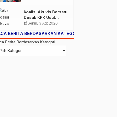
Subsidi Berpeluang
Turun
Koalisi Aktivis Bersatu
Desak KPK Usut
Dugaan Kolusi Proyek
calendar_month
Senin, 3 Agt 2026
RSUD Kolaka Timur,
ACA BERITA BERDASARKAN KATEGORI
Sejumlah Pejabat dan
PT Arafah Alam
ca Berita Berdasarkan Kategori
Sejahtera Diminta
Diperiksa