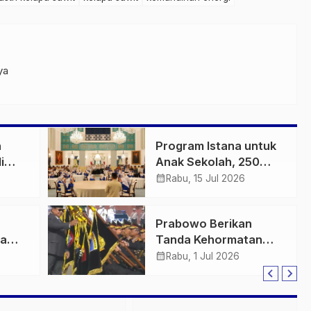
ya
n
Program Istana untuk
i
Anak Sekolah, 250
Santri Kunjungi Istana
calendar_month
Rabu, 15 Jul 2026
g
Prabowo Berikan
ia
Tanda Kehormatan
untuk 2 Satker dan 10
calendar_month
Rabu, 1 Jul 2026
Polda