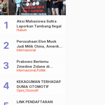
Aksi Mahasiswa Sultra
Laporkan Tambang Ilegal
Hukum
Perusahaan Elon Musk
Jadi Milik China, Amerika
Internasional
Ketar-ketir
Prabowo Bertemu
Zinedine Zidane di
Internasional
Politik
Davos, Momen Hangat di
Sela WEF 2026
KEKAGUMAN TERHADAP
DUNIA OTOMOTIF
Opini
Otomotif
LINK PENDAFTARAN