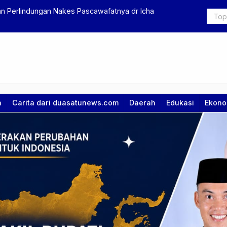
 Selingkuhan Jadi Modus TPPU
Sidak Paja
a
Carita dari duasatunews.com
Daerah
Edukasi
Ekono