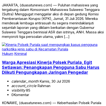
JAKARTA, (duasatunews.com) — Puluhan mahasiswa yang
tergabung dalam Konsorsium Mahasiswa Sulawesi Tenggara
(Sultra) Menggugat menggelar aksi di depan gedung Komisi
Pemberantasan Korupsi (KPK), Jumat, 31 Juli 2026. Mereka
mendesak lembaga antirasuah itu segera menindaklanjuti
sejumlah laporan yang diklaim berkaitan dengan Gubernur
Sulawesi Tenggara berinisial ASR dan istrinya, ANH. Massa aksi
menyoroti tiga persoalan utama, yakni […]
Hukum
Kriminal
Warga Apresiasi Kinerja Polsek Puriala, Egit
Setiawan: Penangkapan Pengguna Sabu Harus
Diikuti Pengungkapan Jaringan Pengedar
calendar_month
Kamis, 30 Jul 2026
account_circle
Rahman
visibility
85
0
Komentar
KONAWE, (duasatunews.com) — Keberhasilan Polsek Puriala