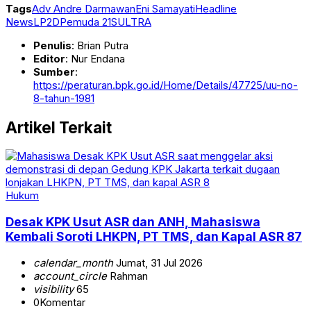
Tags
Adv Andre Darmawan
Eni Samayati
Headline
News
LP2D
Pemuda 21
SULTRA
Penulis
: Brian Putra
Editor
: Nur Endana
Sumber
:
https://peraturan.bpk.go.id/Home/Details/47725/uu-no-
8-tahun-1981
Artikel Terkait
Hukum
Desak KPK Usut ASR dan ANH, Mahasiswa
Kembali Soroti LHKPN, PT TMS, dan Kapal ASR 87
calendar_month
Jumat, 31 Jul 2026
account_circle
Rahman
visibility
65
0
Komentar