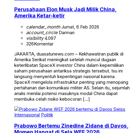
Perusahaan Elon Musk Jadi Milik China,
Amerika Ketar-ketir
calendar_month
Jumat, 6 Feb 2026
account_circle
Darman
visibility
4.097
326
Komentar
JAKARTA, duasatunews.com – Kekhawatiran publik di
Amerika Serikat meningkat setelah muncul dugaan
keterlibatan SpaceX investor China dalam kepemilikan
saham perusahaan antariksa strategis tersebut. Isu ini
langsung menyentuh kepentingan nasional karena
SpaceX mengelola infrastruktur penting yang menopang
pertahanan dan komunikasi militer AS. Selain itu, sejumlah
analis menilai potensi masuknya modal China dapat
membuka celah risiko kebocoran […]
Internasional
Politik
Prabowo Bertemu Zinedine Zidane di Davos,
Momen Hangat di Sela WEF 2026