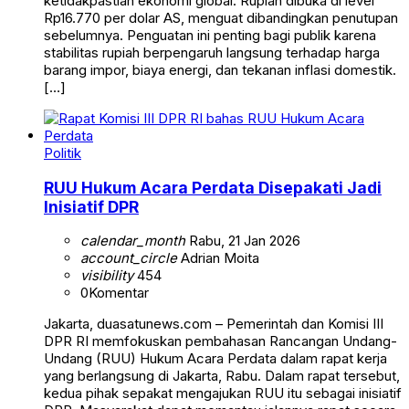
ketidakpastian ekonomi global. Rupiah dibuka di level
Rp16.770 per dolar AS, menguat dibandingkan penutupan
sebelumnya. Penguatan ini penting bagi publik karena
stabilitas rupiah berpengaruh langsung terhadap harga
barang impor, biaya energi, dan tekanan inflasi domestik.
[…]
Politik
RUU Hukum Acara Perdata Disepakati Jadi
Inisiatif DPR
calendar_month
Rabu, 21 Jan 2026
account_circle
Adrian Moita
visibility
454
0
Komentar
Jakarta, duasatunews.com – Pemerintah dan Komisi III
DPR RI memfokuskan pembahasan Rancangan Undang-
Undang (RUU) Hukum Acara Perdata dalam rapat kerja
yang berlangsung di Jakarta, Rabu. Dalam rapat tersebut,
kedua pihak sepakat mengajukan RUU itu sebagai inisiatif