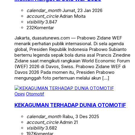
calendar_month
Jumat, 23 Jan 2026
account_circle
Adrian Moita
visibility
3.847
232
Komentar
Jakarta, duasatunews.com — Prabowo Zidane WEF
menarik perhatian publik internasional. Di sela agenda
global, Presiden Republik Indonesia Prabowo Subianto
bertemu legenda sepak bola dunia asal Prancis Zinedine
Zidane saat mengikuti rangkaian World Economic Forum
(WEF) 2026 di Davos, Swiss. Prabowo Zidane WEF di
Davos 2026 Pada momen itu, Presiden Prabowo
mengunggah foto pertemuan melalui akun […]
Opini
Otomotif
KEKAGUMAN TERHADAP DUNIA OTOMOTIF
calendar_month
Rabu, 3 Des 2025
account_circle
Admin 21
visibility
3.682
197
Komentar