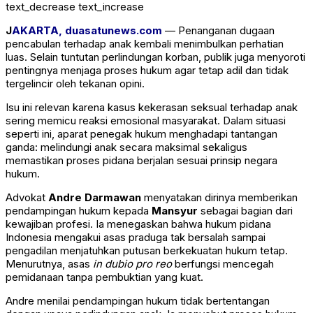
text_decrease
text_increase
J
AKARTA, duasatunews.com
— Penanganan dugaan
pencabulan terhadap anak kembali menimbulkan perhatian
luas. Selain tuntutan perlindungan korban, publik juga menyoroti
pentingnya menjaga proses hukum agar tetap adil dan tidak
tergelincir oleh tekanan opini.
Isu ini relevan karena kasus kekerasan seksual terhadap anak
sering memicu reaksi emosional masyarakat. Dalam situasi
seperti ini, aparat penegak hukum menghadapi tantangan
ganda: melindungi anak secara maksimal sekaligus
memastikan proses pidana berjalan sesuai prinsip negara
hukum.
Advokat
Andre Darmawan
menyatakan dirinya memberikan
pendampingan hukum kepada
Mansyur
sebagai bagian dari
kewajiban profesi. Ia menegaskan bahwa hukum pidana
Indonesia mengakui asas praduga tak bersalah sampai
pengadilan menjatuhkan putusan berkekuatan hukum tetap.
Menurutnya, asas
in dubio pro reo
berfungsi mencegah
pemidanaan tanpa pembuktian yang kuat.
Andre menilai pendampingan hukum tidak bertentangan