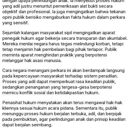
dengan upaya perlindungan anak. Ia menyebut proses hukum
yang adil justru menuntut pemeriksaan alat bukti secara
objektif dan profesional. Ia juga mengingatkan bahwa tekanan
opini publik berisiko mengaburkan fakta hukum dalam perkara
yang sensitif.
Sejumlah kalangan masyarakat sipil mengingatkan aparat
penegak hukum agar bekerja secara transparan dan akuntabel.
Mereka menilai negara harus tegas melindungi korban, tetapi
tetap menjamin hak pembelaan bagi pihak terlapor. Publik
meminta aparat menghindari praktik yang berpotensi
melanggar hak asasi manusia.
Cara negara menangani perkara ini akan berdampak langsung
pada kepercayaan masyarakat terhadap sistem peradilan.
Proses yang adil dapat memperkuat rasa keadilan publik,
sedangkan penanganan yang tergesa-gesa berpotensi
memicu konflik sosial dan ketidakpastian hukum.
Penasihat hukum menyatakan akan terus mengawal hak-hak
kliennya sesuai hukum acara pidana. Sementara itu, publik
menunggu proses hukum berjalan terbuka, adil, dan berpijak
pada pembuktian, agar perlindungan anak dan prinsip keadilan
dapat berjalan seimbang.