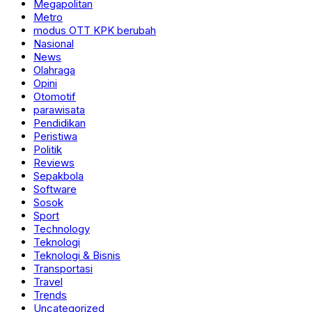
Megapolitan
Metro
modus OTT KPK berubah
Nasional
News
Olahraga
Opini
Otomotif
parawisata
Pendidikan
Peristiwa
Politik
Reviews
Sepakbola
Software
Sosok
Sport
Technology
Teknologi
Teknologi & Bisnis
Transportasi
Travel
Trends
Uncategorized