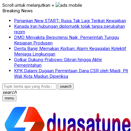
Scroll untuk melanjutkan
×
Breaking News
Perjanjian New START: Rusia Tak Lagi Terikat Kewajiban
Kanada Iran hubungan diplomatik tolak tanpa perubahan
rezim
DMO Minyakita Berpotensi Naik, Pemerintah Tunggu
Kesiapan Produsen
Derita Banjir Memakan Korban: Alarm Kegagalan Kolektif
Menjaga Lingkungan
Golkar Dukung Prabowo Gibran hingga Akhir
Pemerintahan
KPK Dalami Dugaan Permintaan Dana CSR oleh Maidi, Plt
Wali Kota Madiun Diperiksa
search
search
menu