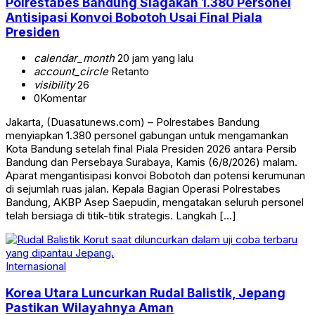
Polrestabes Bandung Siagakan 1.380 Personel
Antisipasi Konvoi Bobotoh Usai Final Piala
Presiden
calendar_month
20 jam yang lalu
account_circle
Retanto
visibility
26
0
Komentar
Jakarta, (Duasatunews.com) – Polrestabes Bandung
menyiapkan 1.380 personel gabungan untuk mengamankan
Kota Bandung setelah final Piala Presiden 2026 antara Persib
Bandung dan Persebaya Surabaya, Kamis (6/8/2026) malam.
Aparat mengantisipasi konvoi Bobotoh dan potensi kerumunan
di sejumlah ruas jalan. Kepala Bagian Operasi Polrestabes
Bandung, AKBP Asep Saepudin, mengatakan seluruh personel
telah bersiaga di titik-titik strategis. Langkah […]
Internasional
Korea Utara Luncurkan Rudal Balistik, Jepang
Pastikan Wilayahnya Aman