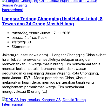
Internasional
Longsor Terjang Chongqing Usai Hujan Lebat, 8
Tewas dan 34 Orang Masih Hilang
calendar_month
Jumat, 17 Jul 2026
account_circle
Reski
visibility
63
5
Komentar
Jakarta,(duasatunews.com) – Longsor Chongqing China akibat
hujan lebat menewaskan sedikitnya delapan orang dan
menyebabkan 34 warga masih hilang. Tim penyelamat terus
mencari korban setelah bencana melanda kawasan
pegunungan di sepanjang Sungai Wujiang, Kota Chongqing,
pada Jumat (17/7). Media pemerintah China, Xinhua,
melaporkan hujan deras memicu pergerakan tanah yang
menghantam permukiman warga. Tim penyelamat
mengevakuasi 10 orang […]
Internasional