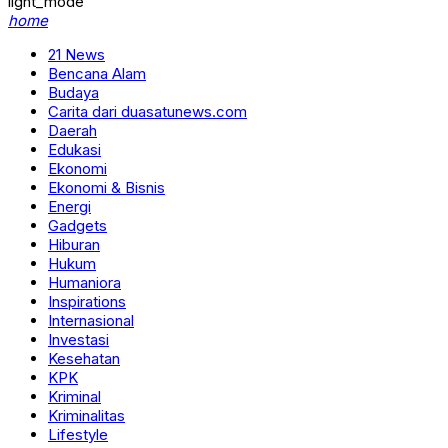
light_mode
home
21 News
Bencana Alam
Budaya
Carita dari duasatunews.com
Daerah
Edukasi
Ekonomi
Ekonomi & Bisnis
Energi
Gadgets
Hiburan
Hukum
Humaniora
Inspirations
Internasional
Investasi
Kesehatan
KPK
Kriminal
Kriminalitas
Lifestyle