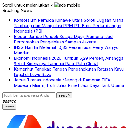
Scroll untuk melanjutkan
×
Breaking News
Konsorsium Pemuda Konawe Utara Soroti Dugaan Mafia
Tambang dan Manipulasi PPM PT. Bumi Pertambangan
Indonesia (PBI)
Biopori Jumbo Pondok Kelapa Dipuji Pramono, Jadi
Percontohan Pengelolaan Sampah Jakarta
IHSG Hari Ini Melemah 0,33 Persen usai Perry Warjiyo
Mundur
Ekonomi Indonesia 2026 Tumbuh 5,29 Persen, Airlangga
Sebut Kinerjanya Lampaui Rata-Rata Global
Kemenhut Tangkap Tangan Pengangkutan Ratusan Kayu
Ilegal di Luwu Raya
Jersei Timnas Indonesia Mejeng di Pameran FIFA
Museum Miami, Trofi Jules Rimet Jadi Daya Tarik Utama
search
search
menu