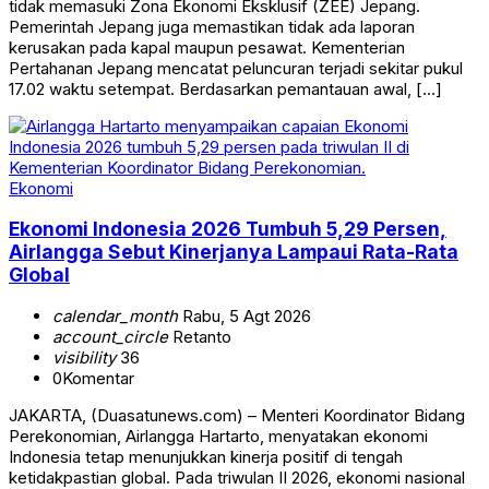
tidak memasuki Zona Ekonomi Eksklusif (ZEE) Jepang.
Pemerintah Jepang juga memastikan tidak ada laporan
kerusakan pada kapal maupun pesawat. Kementerian
Pertahanan Jepang mencatat peluncuran terjadi sekitar pukul
17.02 waktu setempat. Berdasarkan pemantauan awal, […]
Ekonomi
Ekonomi Indonesia 2026 Tumbuh 5,29 Persen,
Airlangga Sebut Kinerjanya Lampaui Rata-Rata
Global
calendar_month
Rabu, 5 Agt 2026
account_circle
Retanto
visibility
36
0
Komentar
JAKARTA, (Duasatunews.com) – Menteri Koordinator Bidang
Perekonomian, Airlangga Hartarto, menyatakan ekonomi
Indonesia tetap menunjukkan kinerja positif di tengah
ketidakpastian global. Pada triwulan II 2026, ekonomi nasional