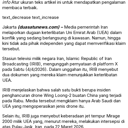
info
Atur ukuran teks artikel ini untuk mendapatkan pengalaman
membaca terbaik.
text_decrease
text_increase
Jakarta
(duasatunews.com) –
Media pemerintah Iran
melaporkan dugaan keterlibatan Uni Emirat Arab (UEA) dalam
konflik yang sedang berlangsung di kawasan. Namun, hingga
kini tidak ada pihak independen yang dapat memverifikasi klaim
tersebut.
Stasiun televisi milik negara Iran,
Islamic Republic of Iran
Broadcasting
(IRIB), mengunggah pernyataan di platform X
pada Sabtu (4/4/2026). Dalam unggahan itu, IRIB menyebut
dua dokumen yang mereka klaim menunjukkan keterlibatan
UEA.
IRIB menjelaskan bahwa salah satu bukti berupa insiden
penghancuran drone Wing Loong-2 buatan China yang terjadi
pada Rabu. Media tersebut mengklaim hanya Arab Saudi dan
UEA yang mengoperasikan jenis drone itu.
Selain itu, IRIB juga menyebut keberadaan jet tempur Mirage
2000 milik UEA yang, menurut mereka, melakukan intersepsi di
atas Pulau Jask, Iran, pada 22 Maret 2026.