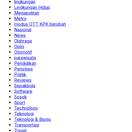
lingkungan
Lingkungan Hidup
Megapolitan
Metro
modus OTT KPK berubah
Nasional
News
Olahraga
Opini
Otomotif
parawisata
Pendidikan
Peristiwa
Politik
Reviews
Sepakbola
Software
Sosok
Sport
Technology
Teknologi
Teknologi & Bisnis
Transportasi
Travel