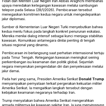
Fidan
dan Menteri Luar Negeri Iran
Abbas Araghchi
membahas
upaya meredakan ketegangan kawasan melalui sambungan
telepon pada Selasa (28/1/2026). Pembicaraan tersebut
menegaskan komitmen kedua negara untuk mengedepankan
jalur diplomasi.
Sumber di Kementerian Luar Negeri Turki menyebutkan bahwa
kedua menlu fokus pada langkah konkret penurunan eskalasi.
Mereka menilai dialog intensif sebagai kunci menjaga stabilitas
kawasan. Komunikasi antarnegara dinilai penting di tengah
situasi regional yang dinamis.
Pembicaraan ini berlangsung saat perhatian internasional tertuju
pada Timur Tengah. Ketegangan kawasan meningkat seiring
perkembangan isu keamanan dan politik global. Sejumlah
negara menyerukan pengendalian diri dan penyelesaian melalui
jalur damai.
Pada hari yang sama, Presiden Amerika Serikat
Donald Trump
menyampaikan pernyataan terkait pergerakan kekuatan militer
Amerika Serikat. Ia mengaitkan langkah tersebut dengan
kebijakan keamanan negaranya terhadap Iran.
Trump menyatakan bahwa Amerika Serikat mengerahkan
armada militernya ke kawasan sekitar Iran. Ia juga menyinggung