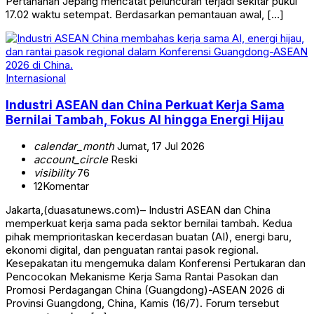
Pertahanan Jepang mencatat peluncuran terjadi sekitar pukul
17.02 waktu setempat. Berdasarkan pemantauan awal, […]
Internasional
Industri ASEAN dan China Perkuat Kerja Sama
Bernilai Tambah, Fokus AI hingga Energi Hijau
calendar_month
Jumat, 17 Jul 2026
account_circle
Reski
visibility
76
12
Komentar
Jakarta,(duasatunews.com)– Industri ASEAN dan China
memperkuat kerja sama pada sektor bernilai tambah. Kedua
pihak memprioritaskan kecerdasan buatan (AI), energi baru,
ekonomi digital, dan penguatan rantai pasok regional.
Kesepakatan itu mengemuka dalam Konferensi Pertukaran dan
Pencocokan Mekanisme Kerja Sama Rantai Pasokan dan
Promosi Perdagangan China (Guangdong)-ASEAN 2026 di
Provinsi Guangdong, China, Kamis (16/7). Forum tersebut