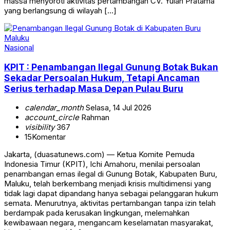
massa menyoroti aktivitas pertambangan CV. Yulan Pratama
yang berlangsung di wilayah […]
Nasional
KPIT : Penambangan Ilegal Gunung Botak Bukan
Sekadar Persoalan Hukum, Tetapi Ancaman
Serius terhadap Masa Depan Pulau Buru
calendar_month
Selasa, 14 Jul 2026
account_circle
Rahman
visibility
367
15
Komentar
Jakarta, (duasatunews.com) — Ketua Komite Pemuda
Indonesia Timur (KPIT), Ichi Amahoru, menilai persoalan
penambangan emas ilegal di Gunung Botak, Kabupaten Buru,
Maluku, telah berkembang menjadi krisis multidimensi yang
tidak lagi dapat dipandang hanya sebagai pelanggaran hukum
semata. Menurutnya, aktivitas pertambangan tanpa izin telah
berdampak pada kerusakan lingkungan, melemahkan
kewibawaan negara, mengancam keselamatan masyarakat,