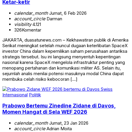
Ketar-ketir
calendar_month
Jumat, 6 Feb 2026
account_circle
Darman
visibility
4.121
326
Komentar
JAKARTA, duasatunews.com – Kekhawatiran publik di Amerika
Serikat meningkat setelah muncul dugaan keterlibatan SpaceX
investor China dalam kepemilikan saham perusahaan antariksa
strategis tersebut. Isu ini langsung menyentuh kepentingan
nasional karena SpaceX mengelola infrastruktur penting yang
menopang pertahanan dan komunikasi militer AS. Selain itu,
sejumlah analis menilai potensi masuknya modal China dapat
membuka celah risiko kebocoran […]
Internasional
Politik
Prabowo Bertemu Zinedine Zidane di Davos,
Momen Hangat di Sela WEF 2026
calendar_month
Jumat, 23 Jan 2026
account_circle
Adrian Moita