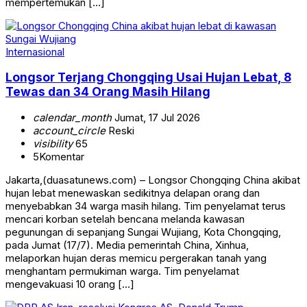
mempertemukan […]
Internasional
Longsor Terjang Chongqing Usai Hujan Lebat, 8
Tewas dan 34 Orang Masih Hilang
calendar_month
Jumat, 17 Jul 2026
account_circle
Reski
visibility
65
5
Komentar
Jakarta,(duasatunews.com) – Longsor Chongqing China akibat
hujan lebat menewaskan sedikitnya delapan orang dan
menyebabkan 34 warga masih hilang. Tim penyelamat terus
mencari korban setelah bencana melanda kawasan
pegunungan di sepanjang Sungai Wujiang, Kota Chongqing,
pada Jumat (17/7). Media pemerintah China, Xinhua,
melaporkan hujan deras memicu pergerakan tanah yang
menghantam permukiman warga. Tim penyelamat
mengevakuasi 10 orang […]