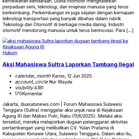
kemewahan kendaraan. Dunia otomotif menghadirkan
perpaduan seni, teknologi, dan imajinasi manusia yang terus
berkembang. Perkembangan ini juga sejalan dengan kemajuan
teknologi transportasi yang banyak dibahas dalam rubrik
Teknologi dan Otomotif di berbagai media daring. Industri
otomotif mendorong manusia untuk terus berinovasi. Para […]
Hukum
Aksi Mahasiswa Sultra Laporkan Tambang Ilegal
calendar_month
Kamis, 12 Jun 2025
account_circle
Nur Wayda
visibility
4.181
170
Komentar
Jakarta, duasatunews.com | Forum Mahasiswa Sulawesi
Tenggara (Sultra) menggelar aksi unjuk rasa di Kejaksaan
Agung RI dan Mabes Polri, Rabu (11/6/2025). Melalui aksi
tersebut, mereka melaporkan dugaan pelanggaran aktivitas
pertambangan yang melibatkan CV. Yulan Pratama di
Kabupaten Konawe Utara, Sulawesi Tenggara. Dalam aksi itu,