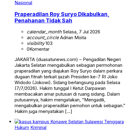
Nasional
Praperadilan Roy Suryo Dikabulkan,
Penahanan Tidak Sah
calendar_month
Selasa, 7 Jul 2026
account_circle
Adrian Moita
visibility
103
0
Komentar
JAKARTA (duasatunews.com) – Pengadilan Negeri
Jakarta Selatan mengabulkan sebagian permohonan
praperadilan yang diajukan Roy Suryo dalam perkara
dugaan fitnah terkait ijazah Presiden ke-7 RI Joko
Widodo (Jokowi). Sidang berlangsung pada Selasa
(7/7/2026). Hakim tunggal I Ketut Darpawan
membacakan amar putusan di ruang sidang. Dalam
putusannya, hakim mengatakan, “Mengadili,
mengabulkan praperadilan pemohon untuk sebagian.”
Hakim juga menyatakan […]
Hukum
Kriminal