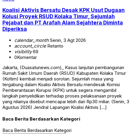
Koalisi Aktivis Bersatu Desak KPK Usut Dugaan
Kolusi Proyek RSUD Kolaka Timur, Sejumlah
Pejabat dan PT Arafah Alam Sejahtera Diminta
Diperiksa
calendar_month
Senin, 3 Agt 2026
account_circle
Retanto
visibility
69
0
Komentar
Jakarta, (Duasatunews.com)_ Kasus lanjutan pembangunan
Rumah Sakit Umum Daerah (RSUD) Kabupaten Kolaka Timur
(Koltim) kembali menjadi sorotan. Sejumlah masa yang
tergabung dalam Koalisi Aktivis Bersatu mendesak Komisi
Pemberantasan Korupsi (KPK) untuk segera mengambil
langkah penyelidikan terhadap proses pelaksanaan proyek
yang nilainya disebut mencapai lebih dari Rp30 miliar. (Senin, 3
Agustus 2026) Jendral Lapangan Koalisi Aktivis […]
Baca Berita Berdasarkan Kategori
Baca Berita Berdasarkan Kategori