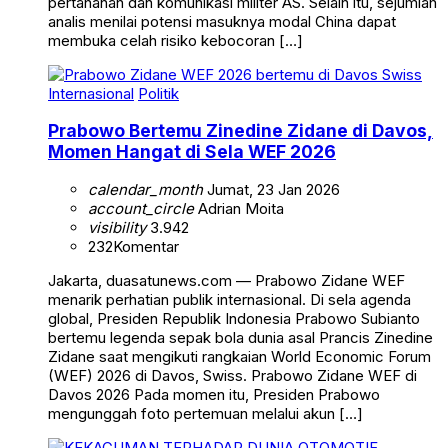
pertahanan dan komunikasi militer AS. Selain itu, sejumlah
analis menilai potensi masuknya modal China dapat
membuka celah risiko kebocoran […]
Internasional
Politik
Prabowo Bertemu Zinedine Zidane di Davos,
Momen Hangat di Sela WEF 2026
calendar_month
Jumat, 23 Jan 2026
account_circle
Adrian Moita
visibility
3.942
232
Komentar
Jakarta, duasatunews.com — Prabowo Zidane WEF
menarik perhatian publik internasional. Di sela agenda
global, Presiden Republik Indonesia Prabowo Subianto
bertemu legenda sepak bola dunia asal Prancis Zinedine
Zidane saat mengikuti rangkaian World Economic Forum
(WEF) 2026 di Davos, Swiss. Prabowo Zidane WEF di
Davos 2026 Pada momen itu, Presiden Prabowo
mengunggah foto pertemuan melalui akun […]