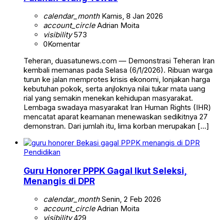
calendar_month
Kamis, 8 Jan 2026
account_circle
Adrian Moita
visibility
573
0
Komentar
Teheran, duasatunews.com — Demonstrasi Teheran Iran
kembali memanas pada Selasa (6/1/2026). Ribuan warga
turun ke jalan memprotes krisis ekonomi, lonjakan harga
kebutuhan pokok, serta anjloknya nilai tukar mata uang
rial yang semakin menekan kehidupan masyarakat.
Lembaga swadaya masyarakat Iran Human Rights (IHR)
mencatat aparat keamanan menewaskan sedikitnya 27
demonstran. Dari jumlah itu, lima korban merupakan […]
Pendidikan
Guru Honorer PPPK Gagal Ikut Seleksi,
Menangis di DPR
calendar_month
Senin, 2 Feb 2026
account_circle
Adrian Moita
visibility
429