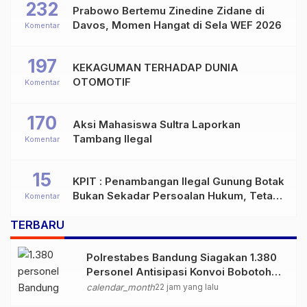
232
Prabowo Bertemu Zinedine Zidane di
Davos, Momen Hangat di Sela WEF 2026
Komentar
197
KEKAGUMAN TERHADAP DUNIA
OTOMOTIF
Komentar
170
Aksi Mahasiswa Sultra Laporkan
Tambang Ilegal
Komentar
15
KPIT : Penambangan Ilegal Gunung Botak
Bukan Sekadar Persoalan Hukum, Tetapi
Komentar
Ancaman Serius terhadap Masa Depan
TERBARU
Pulau Buru
Polrestabes Bandung Siagakan 1.380
Personel Antisipasi Konvoi Bobotoh
Usai Final Piala Presiden
calendar_month
22 jam yang lalu