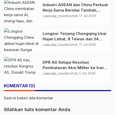
Industri ASEAN dan China Perkuat
Kerja Sama Bernilai Tambah,
Fokus AI hingga Energi Hijau
calendar_month
Jumat, 17 Jul 2026
Longsor Terjang Chongqing Usai
Hujan Lebat, 8 Tewas dan 34
Orang Masih Hilang
calendar_month
Jumat, 17 Jul 2026
DPR AS Setujui Resolusi
Pembatasan Aksi Militer ke Iran,
Tekanan Politik untuk Trump
calendar_month
Jumat, 5 Jun 2026
Menguat
KOMENTAR (0)
Saat ini belum ada komentar
Silahkan tulis komentar Anda