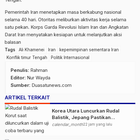
Pemerintah Iran menetapkan masa berkabung nasional
selama 40 hari. Otoritas meliburkan aktivitas kerja selama
satu pekan. Korps Garda Revolusi Islam Iran dan Angkatan
Darat Iran menyatakan kesiapan untuk melanjutkan aksi
balasan
Tags
Ali Khamenei
Iran
kepemimpinan sementara Iran
Konflik timur Tengah
Politik Internasional
Penulis
: Rahman
Editor
: Nur Wayda
Sumber
:
Duasatunews.com
ARTIKEL TERKAIT
Korea Utara Luncurkan Rudal
Balistik, Jepang Pastikan
Wilayahnya Aman
calendar_month
22 jam yang lalu