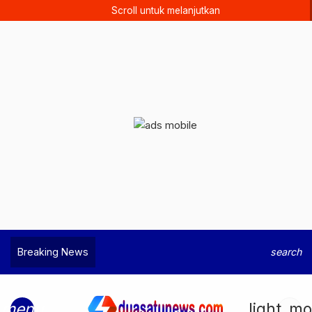
Scroll untuk melanjutkan
Breaking News
search
menu
light_m