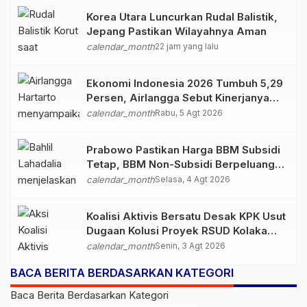
Korea Utara Luncurkan Rudal Balistik,
Jepang Pastikan Wilayahnya Aman
calendar_month
22 jam yang lalu
Ekonomi Indonesia 2026 Tumbuh 5,29
Persen, Airlangga Sebut Kinerjanya
Lampaui Rata-Rata Global
calendar_month
Rabu, 5 Agt 2026
Prabowo Pastikan Harga BBM Subsidi
Tetap, BBM Non-Subsidi Berpeluang
Turun
calendar_month
Selasa, 4 Agt 2026
Koalisi Aktivis Bersatu Desak KPK Usut
Dugaan Kolusi Proyek RSUD Kolaka
Timur, Sejumlah Pejabat dan PT
calendar_month
Senin, 3 Agt 2026
Arafah Alam Sejahtera Diminta
BACA BERITA BERDASARKAN KATEGORI
Diperiksa
Baca Berita Berdasarkan Kategori