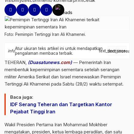
visibility
284
comment
0 komentar
print
Cetak
Foto: Pemimpin Tertinggi Iran Ali Khamenei.
Atur ukuran teks artikel ini untuk mendapatkan
text_increas
info
text_decrease
pengalaman membaca terbaik.
TEHERAN,
(Duasatunews.
com
)
— Pemerintah Iran
membentuk kepemimpinan sementara setelah serangan
militer Amerika Serikat dan Israel menewaskan Pemimpin
Tertinggi Ali Khamenei pada Sabtu (28/2) waktu setempat.
Baca juga:
IDF Serang Teheran dan Targetkan Kantor
Pejabat Tinggi Iran
Wakil Presiden Pertama Iran Mohammad Mokhber
mengatakan, presiden, ketua lembaga peradilan, dan satu