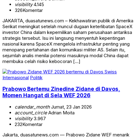
visibility
4.145
326
Komentar
JAKARTA, duasatunews.com – Kekhawatiran publik di Amerika
Serikat meningkat setelah muncul dugaan keterlibatan SpaceX
investor China dalam kepemilikan saham perusahaan antariksa
strategis tersebut. Isu ini langsung menyentuh kepentingan
nasional karena SpaceX mengelola infrastruktur penting yang
menopang pertahanan dan komunikasi militer AS. Selain itu,
sejumlah analis menilai potensi masuknya modal China dapat
membuka celah risiko kebocoran […]
Internasional
Politik
Prabowo Bertemu Zinedine Zidane di Davos,
Momen Hangat di Sela WEF 2026
calendar_month
Jumat, 23 Jan 2026
account_circle
Adrian Moita
visibility
3.967
232
Komentar
Jakarta, duasatunews.com — Prabowo Zidane WEF menarik