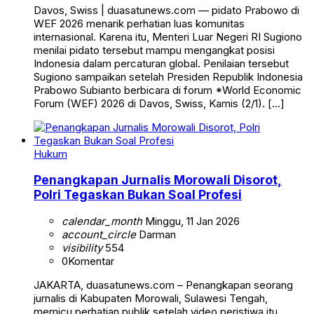
Davos, Swiss | duasatunews.com — pidato Prabowo di
WEF 2026 menarik perhatian luas komunitas
internasional. Karena itu, Menteri Luar Negeri RI Sugiono
menilai pidato tersebut mampu mengangkat posisi
Indonesia dalam percaturan global. Penilaian tersebut
Sugiono sampaikan setelah Presiden Republik Indonesia
Prabowo Subianto berbicara di forum *World Economic
Forum (WEF) 2026 di Davos, Swiss, Kamis (2/1). […]
Hukum
Penangkapan Jurnalis Morowali Disorot,
Polri Tegaskan Bukan Soal Profesi
calendar_month
Minggu, 11 Jan 2026
account_circle
Darman
visibility
554
0
Komentar
JAKARTA, duasatunews.com – Penangkapan seorang
jurnalis di Kabupaten Morowali, Sulawesi Tengah,
memicu perhatian publik setelah video peristiwa itu