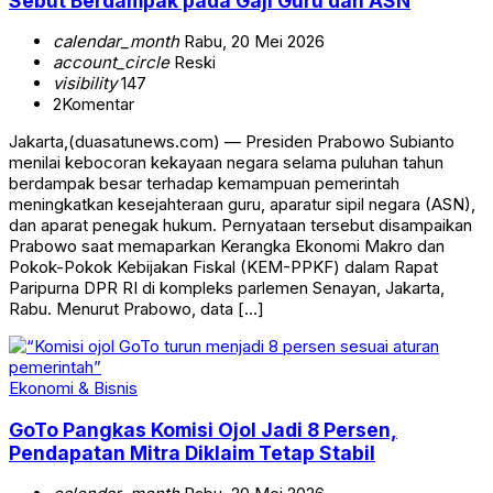
Sebut Berdampak pada Gaji Guru dan ASN
calendar_month
Rabu, 20 Mei 2026
account_circle
Reski
visibility
147
2
Komentar
Jakarta,(duasatunews.com) — Presiden Prabowo Subianto
menilai kebocoran kekayaan negara selama puluhan tahun
berdampak besar terhadap kemampuan pemerintah
meningkatkan kesejahteraan guru, aparatur sipil negara (ASN),
dan aparat penegak hukum. Pernyataan tersebut disampaikan
Prabowo saat memaparkan Kerangka Ekonomi Makro dan
Pokok-Pokok Kebijakan Fiskal (KEM-PPKF) dalam Rapat
Paripurna DPR RI di kompleks parlemen Senayan, Jakarta,
Rabu. Menurut Prabowo, data […]
Ekonomi & Bisnis
GoTo Pangkas Komisi Ojol Jadi 8 Persen,
Pendapatan Mitra Diklaim Tetap Stabil