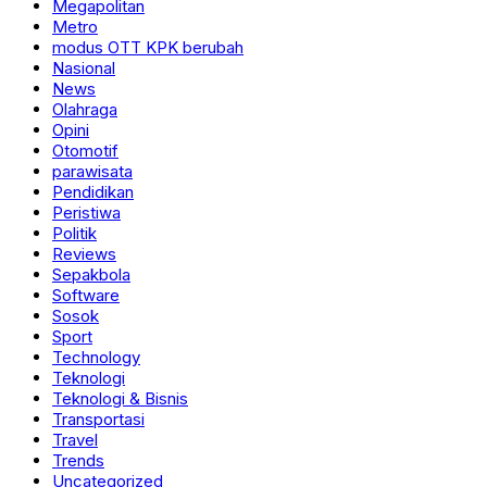
Megapolitan
Metro
modus OTT KPK berubah
Nasional
News
Olahraga
Opini
Otomotif
parawisata
Pendidikan
Peristiwa
Politik
Reviews
Sepakbola
Software
Sosok
Sport
Technology
Teknologi
Teknologi & Bisnis
Transportasi
Travel
Trends
Uncategorized