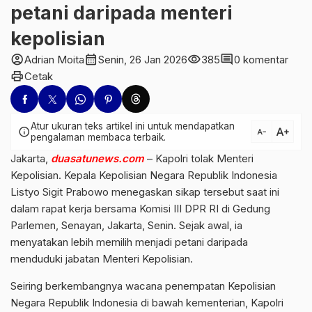
petani daripada menteri
kepolisian
account_circle
calendar_month
visibility
comment
Adrian Moita
Senin, 26 Jan 2026
385
0 komentar
print
Cetak
Atur ukuran teks artikel ini untuk mendapatkan
text_increase
info
text_decrease
pengalaman membaca terbaik.
Jakarta,
duasatunews.com
– Kapolri tolak Menteri
Kepolisian. Kepala Kepolisian Negara Republik Indonesia
Listyo Sigit Prabowo
menegaskan sikap tersebut saat ini
dalam rapat kerja bersama
Komisi III DPR RI
di Gedung
Parlemen, Senayan, Jakarta, Senin. Sejak awal, ia
menyatakan lebih memilih menjadi petani daripada
menduduki jabatan Menteri Kepolisian.
Seiring berkembangnya wacana penempatan
Kepolisian
Negara Republik Indonesia
di bawah kementerian, Kapolri