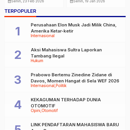
Tetap Tenang
di Kudus
calendar_month
Senin, 23 Feb 2026
calendar_month
Senin, 19 Jan 2026
TERPOPULER
Perusahaan Elon Musk Jadi Milik China,
Amerika Ketar-ketir
Internasional
Aksi Mahasiswa Sultra Laporkan
Tambang Ilegal
Hukum
Prabowo Bertemu Zinedine Zidane di
Davos, Momen Hangat di Sela WEF 2026
Internasional
Politik
KEKAGUMAN TERHADAP DUNIA
OTOMOTIF
Opini
Otomotif
LINK PENDAFTARAN MAHASISWA BARU