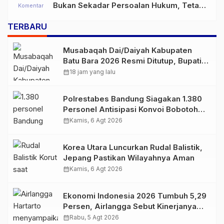
Bukan Sekadar Persoalan Hukum, Tetapi
Komentar
Ancaman Serius terhadap Masa Depan
TERBARU
Pulau Buru
Musabaqah Dai/Daiyah Kabupaten
Batu Bara 2026 Resmi Ditutup, Bupati
Apresiasi Semangat Peserta
calendar_month
18 jam yang lalu
Polrestabes Bandung Siagakan 1.380
Personel Antisipasi Konvoi Bobotoh
Usai Final Piala Presiden
calendar_month
Kamis, 6 Agt 2026
Korea Utara Luncurkan Rudal Balistik,
Jepang Pastikan Wilayahnya Aman
calendar_month
Kamis, 6 Agt 2026
Ekonomi Indonesia 2026 Tumbuh 5,29
Persen, Airlangga Sebut Kinerjanya
Lampaui Rata-Rata Global
calendar_month
Rabu, 5 Agt 2026