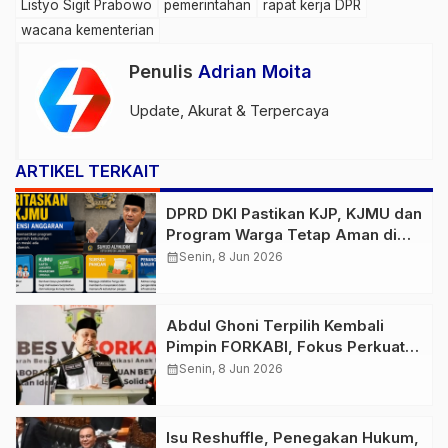
Listyo Sigit Prabowo
pemerintahan
rapat kerja DPR
wacana kementerian
Penulis
Adrian Moita
Update, Akurat & Terpercaya
ARTIKEL TERKAIT
DPRD DKI Pastikan KJP, KJMU dan
Program Warga Tetap Aman di
Tengah Efisiensi Anggaran
calendar_month
Senin, 8 Jun 2026
Abdul Ghoni Terpilih Kembali
Pimpin FORKABI, Fokus Perkuat
Persatuan dan Budaya Betawi
calendar_month
Senin, 8 Jun 2026
Isu Reshuffle, Penegakan Hukum,