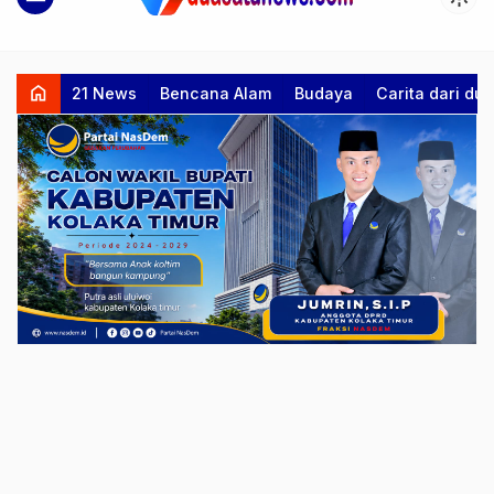
home
21 News
Bencana Alam
Budaya
Carita dari d