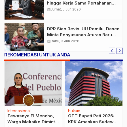
hingga Kerja Sama Pertahanan
Warnai Agenda Politik Nasional
calendar_month
Jumat, 5 Jun 2026
DPR Siap Revisi UU Pemilu, Dasco
Minta Penyusunan Aturan Baru
Tak Mudah Digugat
calendar_month
Rabu, 3 Jun 2026
REKOMENDASI UNTUK ANDA
Internasional
Hukum
Tewasnya El Mencho,
OTT Bupati Pati 2026:
Warga Meksiko Diminta
KPK Amankan Sudewo