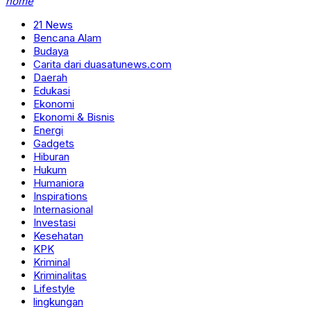
home
21 News
Bencana Alam
Budaya
Carita dari duasatunews.com
Daerah
Edukasi
Ekonomi
Ekonomi & Bisnis
Energi
Gadgets
Hiburan
Hukum
Humaniora
Inspirations
Internasional
Investasi
Kesehatan
KPK
Kriminal
Kriminalitas
Lifestyle
lingkungan