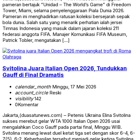
pameran bertajuk “Unidad – The World’s Game” di Freedom
Tower, Miami, selama penyelenggaraan Piala Dunia 2026.
Pameran ini menghadirkan ratusan koleksi bersejarah sepak
bola dunia. Salah satu yang menarik perhatian ialah jersei
Timnas Indonesia yang masuk dalam jajaran koleksi 211
federasi anggota FIFA. Manajer Komunikasi FIFA Museum,
Patrick Tobler, mengatakan […]
Olahraga
Svitolina Juara Italian Open 2026, Tundukkan
Gauff di Final Dramatis
calendar_month
Minggu, 17 Mei 2026
account_circle
Reski
visibility
142
0
Komentar
Jakarta,(duasatunews.com) – Petenis Ukraina Elina Svitolina
sukses merebut gelar WTA 1000 Italian Open 2026 usai
mengalahkan Coco Gauff pada partai final, Minggu WIB.
Svitolina menang lewat duel ketat tiga set dengan skor 6-4, 6-
7(5), 6-2. Keberhasilan tersebut menjadi gelar ketiga Svitolina