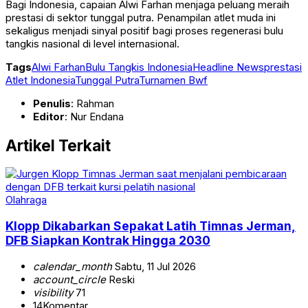
Bagi Indonesia, capaian Alwi Farhan menjaga peluang meraih
prestasi di sektor tunggal putra. Penampilan atlet muda ini
sekaligus menjadi sinyal positif bagi proses regenerasi bulu
tangkis nasional di level internasional.
Tags
Alwi Farhan
Bulu Tangkis Indonesia
Headline News
prestasi
Atlet Indonesia
Tunggal Putra
Turnamen Bwf
Penulis
: Rahman
Editor
: Nur Endana
Artikel Terkait
Olahraga
Klopp Dikabarkan Sepakat Latih Timnas Jerman,
DFB Siapkan Kontrak Hingga 2030
calendar_month
Sabtu, 11 Jul 2026
account_circle
Reski
visibility
71
14
Komentar