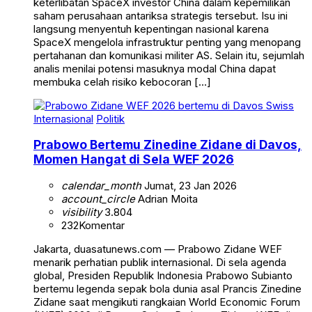
keterlibatan SpaceX investor China dalam kepemilikan
saham perusahaan antariksa strategis tersebut. Isu ini
langsung menyentuh kepentingan nasional karena
SpaceX mengelola infrastruktur penting yang menopang
pertahanan dan komunikasi militer AS. Selain itu, sejumlah
analis menilai potensi masuknya modal China dapat
membuka celah risiko kebocoran […]
Internasional
Politik
Prabowo Bertemu Zinedine Zidane di Davos,
Momen Hangat di Sela WEF 2026
calendar_month
Jumat, 23 Jan 2026
account_circle
Adrian Moita
visibility
3.804
232
Komentar
Jakarta, duasatunews.com — Prabowo Zidane WEF
menarik perhatian publik internasional. Di sela agenda
global, Presiden Republik Indonesia Prabowo Subianto
bertemu legenda sepak bola dunia asal Prancis Zinedine
Zidane saat mengikuti rangkaian World Economic Forum