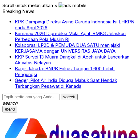
Scroll untuk melanjutkan
×
Breaking News
KPK Dampingi Direksi Asing Garuda Indonesia Isi LHKPN
pada April 2026
Kemarau 2026 Diprediksi Mulai April, BMKG Jelaskan
Perbedaan Pola Musim RI
Kolaborasi LP2D & PEMUDA DUA SATU menjajaki
KERJASAMA dengan UNIVERSITAS JAYA BAYA
KKP Survei 13 Muara Dangkal di Aceh untuk Lancarkan
Aktivitas Nelayan
Banjir Jakarta: BNPB Fokus Tangani 1.600 Lebih
Pengungsi
Geger, Pilot Air India Diduga Mabuk Saat Hendak
Terbangkan Pesawat di Kanada
search
search
menu