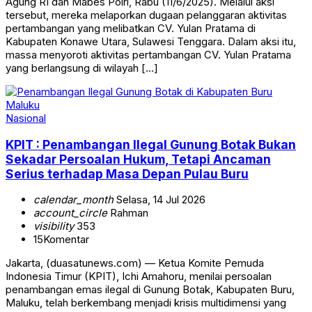
Agung RI dan Mabes Polri, Rabu (11/6/2025). Melalui aksi
tersebut, mereka melaporkan dugaan pelanggaran aktivitas
pertambangan yang melibatkan CV. Yulan Pratama di
Kabupaten Konawe Utara, Sulawesi Tenggara. Dalam aksi itu,
massa menyoroti aktivitas pertambangan CV. Yulan Pratama
yang berlangsung di wilayah […]
Nasional
KPIT : Penambangan Ilegal Gunung Botak Bukan
Sekadar Persoalan Hukum, Tetapi Ancaman
Serius terhadap Masa Depan Pulau Buru
calendar_month
Selasa, 14 Jul 2026
account_circle
Rahman
visibility
353
15
Komentar
Jakarta, (duasatunews.com) — Ketua Komite Pemuda
Indonesia Timur (KPIT), Ichi Amahoru, menilai persoalan
penambangan emas ilegal di Gunung Botak, Kabupaten Buru,
Maluku, telah berkembang menjadi krisis multidimensi yang