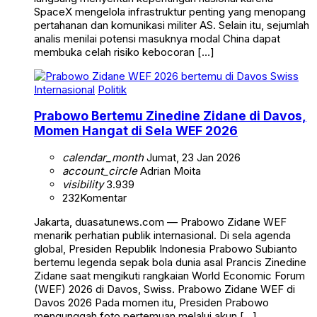
SpaceX mengelola infrastruktur penting yang menopang
pertahanan dan komunikasi militer AS. Selain itu, sejumlah
analis menilai potensi masuknya modal China dapat
membuka celah risiko kebocoran […]
Internasional
Politik
Prabowo Bertemu Zinedine Zidane di Davos,
Momen Hangat di Sela WEF 2026
calendar_month
Jumat, 23 Jan 2026
account_circle
Adrian Moita
visibility
3.939
232
Komentar
Jakarta, duasatunews.com — Prabowo Zidane WEF
menarik perhatian publik internasional. Di sela agenda
global, Presiden Republik Indonesia Prabowo Subianto
bertemu legenda sepak bola dunia asal Prancis Zinedine
Zidane saat mengikuti rangkaian World Economic Forum
(WEF) 2026 di Davos, Swiss. Prabowo Zidane WEF di
Davos 2026 Pada momen itu, Presiden Prabowo
mengunggah foto pertemuan melalui akun […]