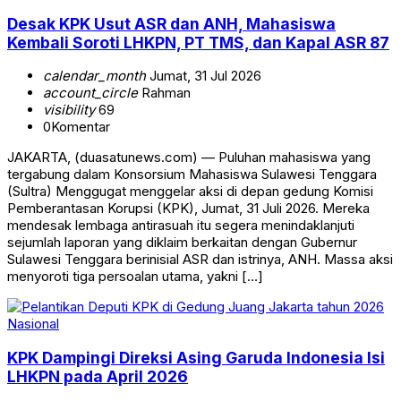
Desak KPK Usut ASR dan ANH, Mahasiswa
Kembali Soroti LHKPN, PT TMS, dan Kapal ASR 87
calendar_month
Jumat, 31 Jul 2026
account_circle
Rahman
visibility
69
0
Komentar
JAKARTA, (duasatunews.com) — Puluhan mahasiswa yang
tergabung dalam Konsorsium Mahasiswa Sulawesi Tenggara
(Sultra) Menggugat menggelar aksi di depan gedung Komisi
Pemberantasan Korupsi (KPK), Jumat, 31 Juli 2026. Mereka
mendesak lembaga antirasuah itu segera menindaklanjuti
sejumlah laporan yang diklaim berkaitan dengan Gubernur
Sulawesi Tenggara berinisial ASR dan istrinya, ANH. Massa aksi
menyoroti tiga persoalan utama, yakni […]
Nasional
KPK Dampingi Direksi Asing Garuda Indonesia Isi
LHKPN pada April 2026