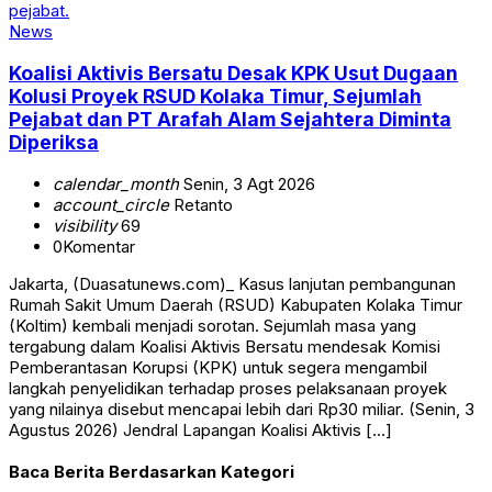
News
Koalisi Aktivis Bersatu Desak KPK Usut Dugaan
Kolusi Proyek RSUD Kolaka Timur, Sejumlah
Pejabat dan PT Arafah Alam Sejahtera Diminta
Diperiksa
calendar_month
Senin, 3 Agt 2026
account_circle
Retanto
visibility
69
0
Komentar
Jakarta, (Duasatunews.com)_ Kasus lanjutan pembangunan
Rumah Sakit Umum Daerah (RSUD) Kabupaten Kolaka Timur
(Koltim) kembali menjadi sorotan. Sejumlah masa yang
tergabung dalam Koalisi Aktivis Bersatu mendesak Komisi
Pemberantasan Korupsi (KPK) untuk segera mengambil
langkah penyelidikan terhadap proses pelaksanaan proyek
yang nilainya disebut mencapai lebih dari Rp30 miliar. (Senin, 3
Agustus 2026) Jendral Lapangan Koalisi Aktivis […]
Baca Berita Berdasarkan Kategori