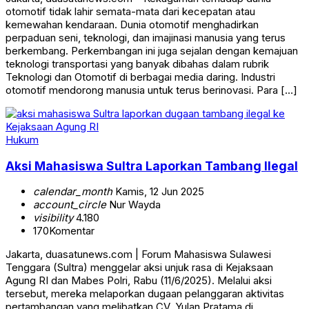
otomotif tidak lahir semata-mata dari kecepatan atau
kemewahan kendaraan. Dunia otomotif menghadirkan
perpaduan seni, teknologi, dan imajinasi manusia yang terus
berkembang. Perkembangan ini juga sejalan dengan kemajuan
teknologi transportasi yang banyak dibahas dalam rubrik
Teknologi dan Otomotif di berbagai media daring. Industri
otomotif mendorong manusia untuk terus berinovasi. Para […]
Hukum
Aksi Mahasiswa Sultra Laporkan Tambang Ilegal
calendar_month
Kamis, 12 Jun 2025
account_circle
Nur Wayda
visibility
4.180
170
Komentar
Jakarta, duasatunews.com | Forum Mahasiswa Sulawesi
Tenggara (Sultra) menggelar aksi unjuk rasa di Kejaksaan
Agung RI dan Mabes Polri, Rabu (11/6/2025). Melalui aksi
tersebut, mereka melaporkan dugaan pelanggaran aktivitas
pertambangan yang melibatkan CV. Yulan Pratama di