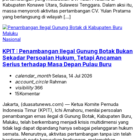
Kabupaten Konawe Utara, Sulawesi Tenggara. Dalam aksi itu,
massa menyoroti aktivitas pertambangan CV. Yulan Pratama
yang berlangsung di wilayah […]
Nasional
KPIT : Penambangan Ilegal Gunung Botak Bukan
Sekadar Persoalan Hukum, Tetapi Ancaman
Serius terhadap Masa Depan Pulau Buru
calendar_month
Selasa, 14 Jul 2026
account_circle
Rahman
visibility
366
15
Komentar
Jakarta, (duasatunews.com) — Ketua Komite Pemuda
Indonesia Timur (KPIT), Ichi Amahoru, menilai persoalan
penambangan emas ilegal di Gunung Botak, Kabupaten Buru,
Maluku, telah berkembang menjadi krisis multidimensi yang
tidak lagi dapat dipandang hanya sebagai pelanggaran hukum
semata. Menurutnya, aktivitas pertambangan tanpa izin telah
berdampak pada kerusakan lingkungan, melemahkan