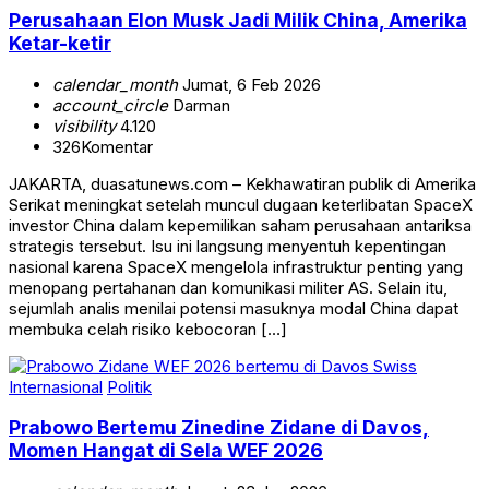
Perusahaan Elon Musk Jadi Milik China, Amerika
Ketar-ketir
calendar_month
Jumat, 6 Feb 2026
account_circle
Darman
visibility
4.120
326
Komentar
JAKARTA, duasatunews.com – Kekhawatiran publik di Amerika
Serikat meningkat setelah muncul dugaan keterlibatan SpaceX
investor China dalam kepemilikan saham perusahaan antariksa
strategis tersebut. Isu ini langsung menyentuh kepentingan
nasional karena SpaceX mengelola infrastruktur penting yang
menopang pertahanan dan komunikasi militer AS. Selain itu,
sejumlah analis menilai potensi masuknya modal China dapat
membuka celah risiko kebocoran […]
Internasional
Politik
Prabowo Bertemu Zinedine Zidane di Davos,
Momen Hangat di Sela WEF 2026