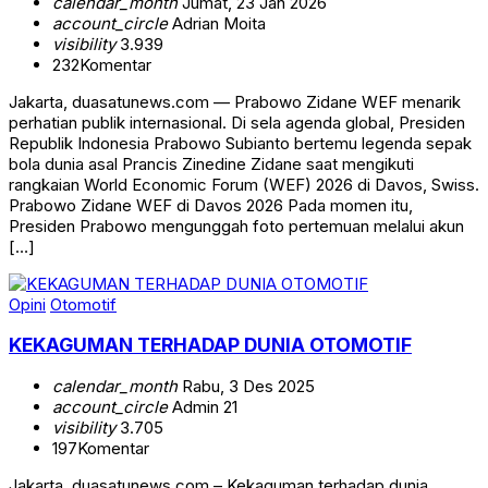
calendar_month
Jumat, 23 Jan 2026
account_circle
Adrian Moita
visibility
3.939
232
Komentar
Jakarta, duasatunews.com — Prabowo Zidane WEF menarik
perhatian publik internasional. Di sela agenda global, Presiden
Republik Indonesia Prabowo Subianto bertemu legenda sepak
bola dunia asal Prancis Zinedine Zidane saat mengikuti
rangkaian World Economic Forum (WEF) 2026 di Davos, Swiss.
Prabowo Zidane WEF di Davos 2026 Pada momen itu,
Presiden Prabowo mengunggah foto pertemuan melalui akun
[…]
Opini
Otomotif
KEKAGUMAN TERHADAP DUNIA OTOMOTIF
calendar_month
Rabu, 3 Des 2025
account_circle
Admin 21
visibility
3.705
197
Komentar
Jakarta, duasatunews.com – Kekaguman terhadap dunia