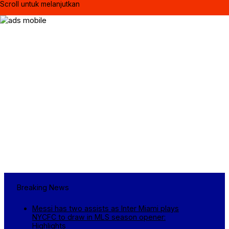
Scroll untuk melanjutkan
Breaking News
Messi has two assists as Inter Miami plays
NYCFC to draw in MLS season opener:
Highlights