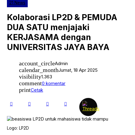
21 News
Kolaborasi LP2D & PEMUDA
DUA SATU menjajaki
KERJASAMA dengan
UNIVERSITAS JAYA BAYA
account_circle
Admin
calendar_month
Jumat, 18 Apr 2025
visibility
1.363
comment
0 komentar
print
Cetak
Logo: LP2D