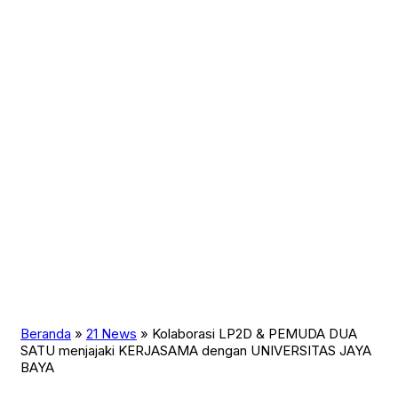
modus OTT KPK berubah
Nasional
News
Olahraga
Opini
Otomotif
parawisata
Pendidikan
Peristiwa
Politik
Reviews
Sepakbola
Software
Sosok
Sport
Technology
Teknologi
Teknologi & Bisnis
Transportasi
Travel
Trends
Uncategorized
Beranda
»
21 News
»
Kolaborasi LP2D & PEMUDA DUA
War
SATU menjajaki KERJASAMA dengan UNIVERSITAS JAYA
BAYA