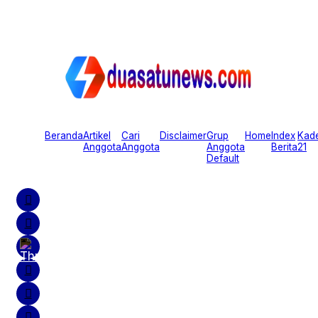
Beranda
Artikel
Cari
Disclaimer
Grup
Home
Index
Kad
Anggota
Anggota
Anggota
Berita
21
Default