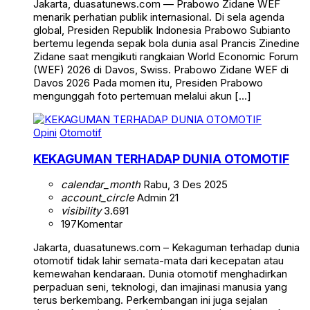
Jakarta, duasatunews.com — Prabowo Zidane WEF
menarik perhatian publik internasional. Di sela agenda
global, Presiden Republik Indonesia Prabowo Subianto
bertemu legenda sepak bola dunia asal Prancis Zinedine
Zidane saat mengikuti rangkaian World Economic Forum
(WEF) 2026 di Davos, Swiss. Prabowo Zidane WEF di
Davos 2026 Pada momen itu, Presiden Prabowo
mengunggah foto pertemuan melalui akun […]
Opini
Otomotif
KEKAGUMAN TERHADAP DUNIA OTOMOTIF
calendar_month
Rabu, 3 Des 2025
account_circle
Admin 21
visibility
3.691
197
Komentar
Jakarta, duasatunews.com – Kekaguman terhadap dunia
otomotif tidak lahir semata-mata dari kecepatan atau
kemewahan kendaraan. Dunia otomotif menghadirkan
perpaduan seni, teknologi, dan imajinasi manusia yang
terus berkembang. Perkembangan ini juga sejalan