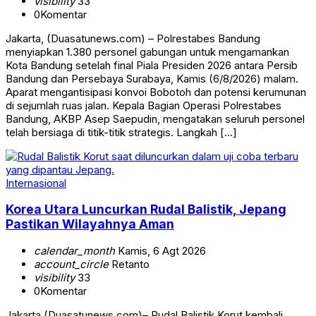
visibility
33
0
Komentar
Jakarta, (Duasatunews.com) – Polrestabes Bandung
menyiapkan 1.380 personel gabungan untuk mengamankan
Kota Bandung setelah final Piala Presiden 2026 antara Persib
Bandung dan Persebaya Surabaya, Kamis (6/8/2026) malam.
Aparat mengantisipasi konvoi Bobotoh dan potensi kerumunan
di sejumlah ruas jalan. Kepala Bagian Operasi Polrestabes
Bandung, AKBP Asep Saepudin, mengatakan seluruh personel
telah bersiaga di titik-titik strategis. Langkah […]
Internasional
Korea Utara Luncurkan Rudal Balistik, Jepang
Pastikan Wilayahnya Aman
calendar_month
Kamis, 6 Agt 2026
account_circle
Retanto
visibility
33
0
Komentar
Jakarta,(Duasatunews.com)– Rudal Balistik Korut kembali