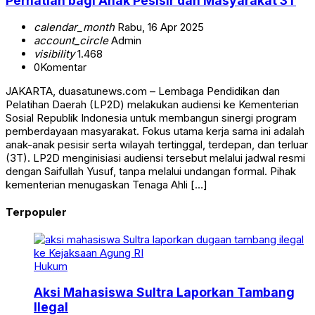
Perhatian bagi Anak Pesisir dan Masyarakat 3T
calendar_month
Rabu, 16 Apr 2025
account_circle
Admin
visibility
1.468
0
Komentar
JAKARTA, duasatunews.com – Lembaga Pendidikan dan
Pelatihan Daerah (LP2D) melakukan audiensi ke Kementerian
Sosial Republik Indonesia untuk membangun sinergi program
pemberdayaan masyarakat. Fokus utama kerja sama ini adalah
anak-anak pesisir serta wilayah tertinggal, terdepan, dan terluar
(3T). LP2D menginisiasi audiensi tersebut melalui jadwal resmi
dengan Saifullah Yusuf, tanpa melalui undangan formal. Pihak
kementerian menugaskan Tenaga Ahli […]
Terpopuler
Hukum
Aksi Mahasiswa Sultra Laporkan Tambang
Ilegal