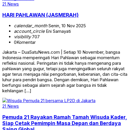
21 News
HARI PAHLAWAN (JASMERAH)
calendar_month
Senin, 10 Nov 2025
account_circle
Eni Samayati
visibility
707
0
Komentar
Jakarta – DuaSatuNews.com | Setiap 10 November, bangsa
Indonesia memperingati Hari Pahlawan sebagai momentum
refleksi nasional. Peringatan ini tidak hanya mengenang para
pahlawan yang gugur, tetapi juga mengingatkan seluruh rakyat
agar terus menjaga nilai pengorbanan, keberanian, dan cita-cita
luhur para pendiri bangsa. Dengan demikian, Hari Pahlawan
berfungsi sebagai alarm sejarah agar bangsa ini tidak
kehilangan […]
21 News
Pemuda 21 Rayakan Ramah Tamah Wisuda Kader,
Siap Cetak Pemimpin Masa Depan dan Berdaya
Saing Global