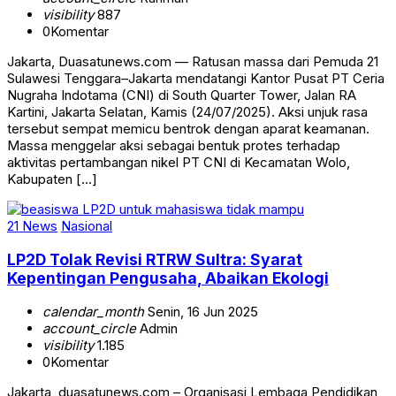
visibility
887
0
Komentar
Jakarta, Duasatunews.com — Ratusan massa dari Pemuda 21
Sulawesi Tenggara–Jakarta mendatangi Kantor Pusat PT Ceria
Nugraha Indotama (CNI) di South Quarter Tower, Jalan RA
Kartini, Jakarta Selatan, Kamis (24/07/2025). Aksi unjuk rasa
tersebut sempat memicu bentrok dengan aparat keamanan.
Massa menggelar aksi sebagai bentuk protes terhadap
aktivitas pertambangan nikel PT CNI di Kecamatan Wolo,
Kabupaten […]
21 News
Nasional
LP2D Tolak Revisi RTRW Sultra: Syarat
Kepentingan Pengusaha, Abaikan Ekologi
calendar_month
Senin, 16 Jun 2025
account_circle
Admin
visibility
1.185
0
Komentar
Jakarta, duasatunews.com – Organisasi Lembaga Pendidikan