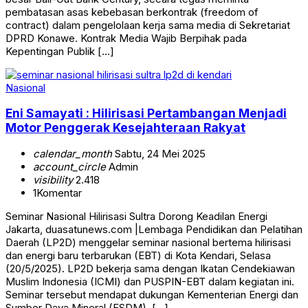
pembatasan asas kebebasan berkontrak (freedom of
contract) dalam pengelolaan kerja sama media di Sekretariat
DPRD Konawe. Kontrak Media Wajib Berpihak pada
Kepentingan Publik […]
Nasional
Eni Samayati : Hilirisasi Pertambangan Menjadi
Motor Penggerak Kesejahteraan Rakyat
calendar_month
Sabtu, 24 Mei 2025
account_circle
Admin
visibility
2.418
1
Komentar
Seminar Nasional Hilirisasi Sultra Dorong Keadilan Energi
Jakarta, duasatunews.com |Lembaga Pendidikan dan Pelatihan
Daerah (LP2D) menggelar seminar nasional bertema hilirisasi
dan energi baru terbarukan (EBT) di Kota Kendari, Selasa
(20/5/2025). LP2D bekerja sama dengan Ikatan Cendekiawan
Muslim Indonesia (ICMI) dan PUSPIN-EBT dalam kegiatan ini.
Seminar tersebut mendapat dukungan Kementerian Energi dan
Sumber Daya Mineral (ESDM), […]