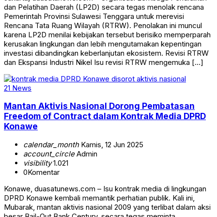
dan Pelatihan Daerah (LP2D) secara tegas menolak rencana
Pemerintah Provinsi Sulawesi Tenggara untuk merevisi
Rencana Tata Ruang Wilayah (RTRW). Penolakan ini muncul
karena LP2D menilai kebijakan tersebut berisiko memperparah
kerusakan lingkungan dan lebih mengutamakan kepentingan
investasi dibandingkan keberlanjutan ekosistem. Revisi RTRW
dan Ekspansi Industri Nikel Isu revisi RTRW mengemuka […]
21 News
Mantan Aktivis Nasional Dorong Pembatasan
Freedom of Contract dalam Kontrak Media DPRD
Konawe
calendar_month
Kamis, 12 Jun 2025
account_circle
Admin
visibility
1.021
0
Komentar
Konawe, duasatunews.com – Isu kontrak media di lingkungan
DPRD Konawe kembali memantik perhatian publik. Kali ini,
Mubarak, mantan aktivis nasional 2009 yang terlibat dalam aksi
besar Bail-Out Bank Century, secara tegas meminta