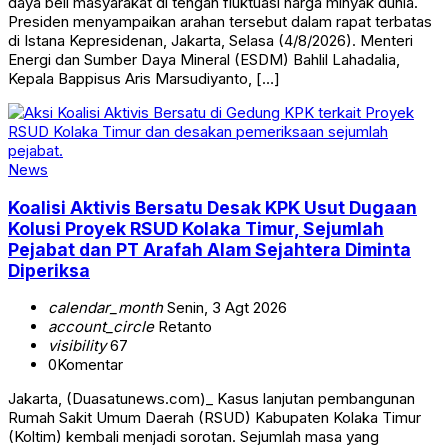
daya beli masyarakat di tengah fluktuasi harga minyak dunia.
Presiden menyampaikan arahan tersebut dalam rapat terbatas
di Istana Kepresidenan, Jakarta, Selasa (4/8/2026). Menteri
Energi dan Sumber Daya Mineral (ESDM) Bahlil Lahadalia,
Kepala Bappisus Aris Marsudiyanto, […]
News
Koalisi Aktivis Bersatu Desak KPK Usut Dugaan
Kolusi Proyek RSUD Kolaka Timur, Sejumlah
Pejabat dan PT Arafah Alam Sejahtera Diminta
Diperiksa
calendar_month
Senin, 3 Agt 2026
account_circle
Retanto
visibility
67
0
Komentar
Jakarta, (Duasatunews.com)_ Kasus lanjutan pembangunan
Rumah Sakit Umum Daerah (RSUD) Kabupaten Kolaka Timur
(Koltim) kembali menjadi sorotan. Sejumlah masa yang