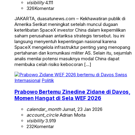
visibility
4.111
326
Komentar
JAKARTA, duasatunews.com – Kekhawatiran publik di
Amerika Serikat meningkat setelah muncul dugaan
keterlibatan SpaceX investor China dalam kepemilikan
saham perusahaan antariksa strategis tersebut. Isu ini
langsung menyentuh kepentingan nasional karena
SpaceX mengelola infrastruktur penting yang menopang
pertahanan dan komunikasi militer AS. Selain itu, sejumlah
analis menilai potensi masuknya modal China dapat
membuka celah risiko kebocoran […]
Internasional
Politik
Prabowo Bertemu Zinedine Zidane di Davos,
Momen Hangat di Sela WEF 2026
calendar_month
Jumat, 23 Jan 2026
account_circle
Adrian Moita
visibility
3.919
232
Komentar