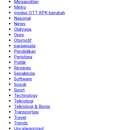
Megapolitan
Metro
modus OTT KPK berubah
Nasional
News
Olahraga
Opini
Otomotif
parawisata
Pendidikan
Peristiwa
Politik
Reviews
Sepakbola
Software
Sosok
Sport
Technology
Teknologi
Teknologi & Bisnis
Transportasi
Travel
Trends
Uncategorized