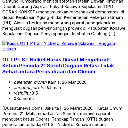
Gantung Tumburano menjadi sorotan setelah Dewan Pimpinan
Daerah Corong Aspirasi Rakyat Konawe Kepulauan (DPD
CORAK KONKEP) mengumumkan rencana aksi demonstrasi di
depan Kejaksaan Agung RI dan Kementerian Pekerjaan Umum
(PU). Aksi itu bertujuan mendorong aparat penegak hukum
mengusut dugaan penyimpangan proyek di Kabupaten Konawe
Kepulauan. Dugaan Penyimpangan Jembatan Gantung […]
Hukum
OTT PT ST Nickel Harus Diusut Menyeluruh:
Ketum Pemuda 21 Soroti Dugaan Relasi Tidak
Sehat antara Perusahaan dan Oknum
calendar_month
Kamis, 26 Mar 2026
account_circle
Rahman
visibility
315
0
Komentar
(Duasatunews.com), Jakarta || 26 Maret 2026 – Ketua Umum
Pemuda 21, Muhammad Julfan Saputra, meminta aparat
mengusut kasus Operasi Tangkap Tangan (OTT) dugaan
pemerasan terhadap PT ST Nickel di Konawe secara