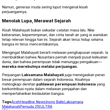
Namun, generasi muda sering luput mengenal kisah
perjuangannya.
Menolak Lupa, Merawat Sejarah
Kisah Malahayati bukan sekadar catatan masa lalu. Nilai
keberanian, kepemimpinan, dan cinta tanah air yang ia wariskan
tetap relevan hingga hari ini. Sejarah akan terus hidup selama
bangsa ini terus menceritakannya.
Mengingat Malahayati berarti melawan penghapusan sejarah. Ia
membuktikan bahwa Nusantara pernah menjadi pusat kekuatan
dunia, dan bahwa perempuan tidak menunggu pengakuan—
mereka merebutnya melalui perjuangan.
Perjuangan
Laksamana Malahayati
juga menegaskan peran
besar perempuan dalam sejarah Indonesia. Kisahnya
melengkapi deretan
pahlawan perempuan Indonesia
yang
berkontribusi nyata dalam melawan penjajahan dan
mempertahankan kedaulatan bangsa.
Tags
Aceh
Headline News
Inong Balle
Laksamana
Malahayati
Pemuda 21
SULTRA