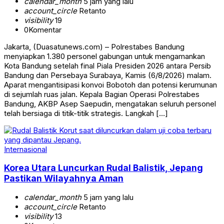
calendar_month
5 jam yang lalu
account_circle
Retanto
visibility
19
0
Komentar
Jakarta, (Duasatunews.com) – Polrestabes Bandung
menyiapkan 1.380 personel gabungan untuk mengamankan
Kota Bandung setelah final Piala Presiden 2026 antara Persib
Bandung dan Persebaya Surabaya, Kamis (6/8/2026) malam.
Aparat mengantisipasi konvoi Bobotoh dan potensi kerumunan
di sejumlah ruas jalan. Kepala Bagian Operasi Polrestabes
Bandung, AKBP Asep Saepudin, mengatakan seluruh personel
telah bersiaga di titik-titik strategis. Langkah […]
Internasional
Korea Utara Luncurkan Rudal Balistik, Jepang
Pastikan Wilayahnya Aman
calendar_month
5 jam yang lalu
account_circle
Retanto
visibility
13