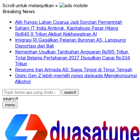
Scroll untuk melanjutkan
×
Breaking News
Alih Fungsi Lahan Cisarua Jadi Sorotan Pemerintah
Saham IT India Ambruk, Kapitalisasi Pasar Hilang
Rp840,9 Triliun Akibat Kekhawatiran AI
Imigrasi RI Gagalkan Pelarian Buronan AS, Langsung
Deportasi dari Bali
Kemenhan Usulkan Tambahan Anggaran Rp195 Triliun,
Total Belanja Pertahanan 2027 Diusulkan Capai Rp334
Triliun
Respons Iran Armada AS: Siaga Tinggi di Timur Tengah
Opini: Gen Z lebih memilih ngopi daripada Mengkonsumsi
Alkohol
search
search
menu