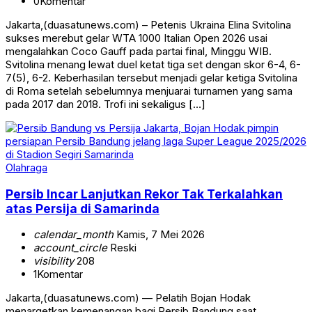
0
Komentar
Jakarta,(duasatunews.com) – Petenis Ukraina Elina Svitolina
sukses merebut gelar WTA 1000 Italian Open 2026 usai
mengalahkan Coco Gauff pada partai final, Minggu WIB.
Svitolina menang lewat duel ketat tiga set dengan skor 6-4, 6-
7(5), 6-2. Keberhasilan tersebut menjadi gelar ketiga Svitolina
di Roma setelah sebelumnya menjuarai turnamen yang sama
pada 2017 dan 2018. Trofi ini sekaligus […]
Olahraga
Persib Incar Lanjutkan Rekor Tak Terkalahkan
atas Persija di Samarinda
calendar_month
Kamis, 7 Mei 2026
account_circle
Reski
visibility
208
1
Komentar
Jakarta,(duasatunews.com) — Pelatih Bojan Hodak
menargetkan kemenangan bagi Persib Bandung saat