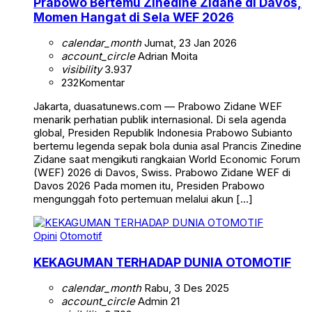
Prabowo Bertemu Zinedine Zidane di Davos,
Momen Hangat di Sela WEF 2026
calendar_month
Jumat, 23 Jan 2026
account_circle
Adrian Moita
visibility
3.937
232
Komentar
Jakarta, duasatunews.com — Prabowo Zidane WEF
menarik perhatian publik internasional. Di sela agenda
global, Presiden Republik Indonesia Prabowo Subianto
bertemu legenda sepak bola dunia asal Prancis Zinedine
Zidane saat mengikuti rangkaian World Economic Forum
(WEF) 2026 di Davos, Swiss. Prabowo Zidane WEF di
Davos 2026 Pada momen itu, Presiden Prabowo
mengunggah foto pertemuan melalui akun […]
Opini
Otomotif
KEKAGUMAN TERHADAP DUNIA OTOMOTIF
calendar_month
Rabu, 3 Des 2025
account_circle
Admin 21