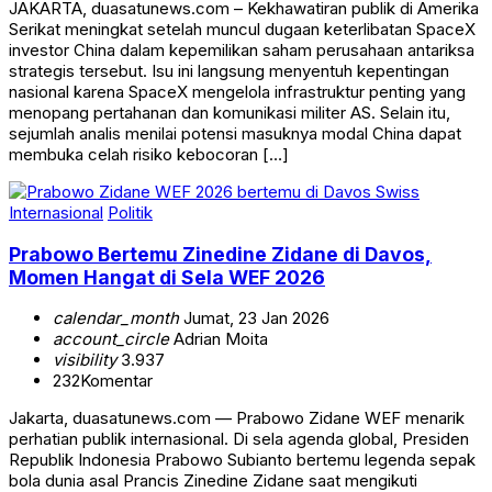
JAKARTA, duasatunews.com – Kekhawatiran publik di Amerika
Serikat meningkat setelah muncul dugaan keterlibatan SpaceX
investor China dalam kepemilikan saham perusahaan antariksa
strategis tersebut. Isu ini langsung menyentuh kepentingan
nasional karena SpaceX mengelola infrastruktur penting yang
menopang pertahanan dan komunikasi militer AS. Selain itu,
sejumlah analis menilai potensi masuknya modal China dapat
membuka celah risiko kebocoran […]
Internasional
Politik
Prabowo Bertemu Zinedine Zidane di Davos,
Momen Hangat di Sela WEF 2026
calendar_month
Jumat, 23 Jan 2026
account_circle
Adrian Moita
visibility
3.937
232
Komentar
Jakarta, duasatunews.com — Prabowo Zidane WEF menarik
perhatian publik internasional. Di sela agenda global, Presiden
Republik Indonesia Prabowo Subianto bertemu legenda sepak
bola dunia asal Prancis Zinedine Zidane saat mengikuti