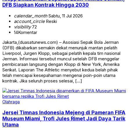
DFB Siapkan Kontrak Hingga 2030
calendar_month
Sabtu, 11 Jul 2026
account_circle
Reski
visibility
72
14
Komentar
Jakarta,(duasatunews.com) – Asosiasi Sepak Bola Jerman
(DFB) dikabarkan semakin dekat menunjuk mantan pelatih
Liverpool, Jurgen Klopp, sebagai pelatih kepala tim nasional
Jerman. Informasi tersebut muncul setelah DFB menggelar
pembicaraan langsung dengan Klopp di New York, Amerika
Serikat. Laporan The Athletic menyebut kedua belah pihak
telah mencapai kesepahaman mengenai poin-poin utama
kontrak. Jika seluruh proses selesai, […]
Olahraga
Jersei Timnas Indonesia Mejeng di Pameran FIFA
Museum Miami, Trofi Jules Rimet Jadi Daya Tarik
Utama