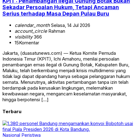
KPIT : Penambangan Ilegal Gunung Botak Bukan
Sekadar Persoalan Hukum, Tetapi Ancaman
Serius terhadap Masa Depan Pulau Buru
calendar_month
Selasa, 14 Jul 2026
account_circle
Rahman
visibility
366
15
Komentar
Jakarta, (duasatunews.com) — Ketua Komite Pemuda
Indonesia Timur (KPIT), Ichi Amahoru, menilai persoalan
penambangan emas ilegal di Gunung Botak, Kabupaten Buru,
Maluku, telah berkembang menjadi krisis multidimensi yang
tidak lagi dapat dipandang hanya sebagai pelanggaran hukum
semata. Menurutnya, aktivitas pertambangan tanpa izin telah
berdampak pada kerusakan lingkungan, melemahkan
kewibawaan negara, mengancam keselamatan masyarakat,
hingga berpotensi […]
Terbaru
Nasional
Peristiwa