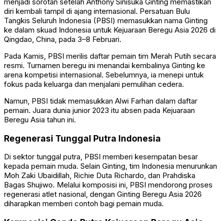
menjadi sorotan setelah
Anthony Sinisuka Ginting
memastikan
diri kembali tampil di ajang internasional. Persatuan Bulu
Tangkis Seluruh Indonesia (PBSI) memasukkan nama Ginting
ke dalam skuad Indonesia untuk Kejuaraan Beregu Asia 2026 di
Qingdao, China, pada 3–8 Februari.
Pada Kamis, PBSI merilis daftar pemain tim Merah Putih secara
resmi. Turnamen beregu ini menandai kembalinya Ginting ke
arena kompetisi internasional. Sebelumnya, ia menepi untuk
fokus pada keluarga dan menjalani pemulihan cedera.
Namun, PBSI tidak memasukkan Alwi Farhan dalam daftar
pemain. Juara dunia junior 2023 itu absen pada Kejuaraan
Beregu Asia tahun ini.
Regenerasi Tunggal Putra Indonesia
Di sektor tunggal putra, PBSI memberi kesempatan besar
kepada pemain muda. Selain Ginting, tim Indonesia menurunkan
Moh Zaki Ubaidillah, Richie Duta Richardo, dan Prahdiska
Bagas Shujiwo. Melalui komposisi ini, PBSI mendorong proses
regenerasi atlet nasional, dengan Ginting Beregu Asia 2026
diharapkan memberi contoh bagi pemain muda.