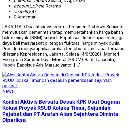
calendar_month
Selasa, 4 Agt 2026
account_circle
Retanto
visibility
47
0
Komentar
JAKARTA, (Duasatunews.com) – Presiden Prabowo Subianto
memutuskan pemerintah tetap mempertahankan harga bahan
bakar minyak (BBM) subsidi. Keputusan itu bertujuan menjaga
daya beli masyarakat di tengah fluktuasi harga minyak dunia.
Presiden menyampaikan arahan tersebut dalam rapat terbatas
di Istana Kepresidenan, Jakarta, Selasa (4/8/2026). Menteri
Energi dan Sumber Daya Mineral (ESDM) Bahlil Lahadalia,
Kepala Bappisus Aris Marsudiyanto, […]
News
Koalisi Aktivis Bersatu Desak KPK Usut Dugaan
Kolusi Proyek RSUD Kolaka Timur, Sejumlah
Pejabat dan PT Arafah Alam Sejahtera Diminta
Diperiksa