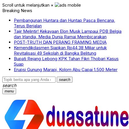
Scroll untuk melanjutkan
×
Breaking News
Pembangunan Huntara dan Huntap Pasca Bencana,
Terus Berjalan
Tajir Melintir! Kekayaan Elon Musk Lampaui PDB Belgia
dan Irlandia, Media Dunia Ramai Membicarakan
POST-TRUTH DAN PERANG FRAMING MEDIA
Kemendikdasmen Siapkan Rp44,38 Miliar untuk
Revitalisasi 49 Sekolah di Bangka Belitung
Bupati Rejang Lebong KPK Tahan Fikri Thobari Kasus
Suap
Erupsi Gunung Marapi, Kolom Abu Capai 1.500 Meter
search
search
menu