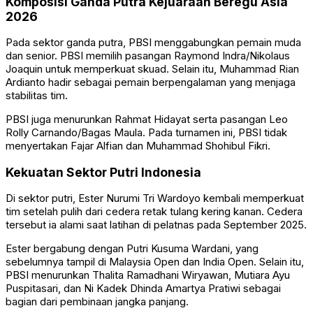
Komposisi Ganda Putra Kejuaraan Beregu Asia
2026
Pada sektor ganda putra, PBSI menggabungkan pemain muda
dan senior. PBSI memilih pasangan Raymond Indra/Nikolaus
Joaquin untuk memperkuat skuad. Selain itu, Muhammad Rian
Ardianto hadir sebagai pemain berpengalaman yang menjaga
stabilitas tim.
PBSI juga menurunkan Rahmat Hidayat serta pasangan Leo
Rolly Carnando/Bagas Maula. Pada turnamen ini, PBSI tidak
menyertakan Fajar Alfian dan Muhammad Shohibul Fikri.
Kekuatan Sektor Putri Indonesia
Di sektor putri, Ester Nurumi Tri Wardoyo kembali memperkuat
tim setelah pulih dari cedera retak tulang kering kanan. Cedera
tersebut ia alami saat latihan di pelatnas pada September 2025.
Ester bergabung dengan Putri Kusuma Wardani, yang
sebelumnya tampil di Malaysia Open dan India Open. Selain itu,
PBSI menurunkan Thalita Ramadhani Wiryawan, Mutiara Ayu
Puspitasari, dan Ni Kadek Dhinda Amartya Pratiwi sebagai
bagian dari pembinaan jangka panjang.