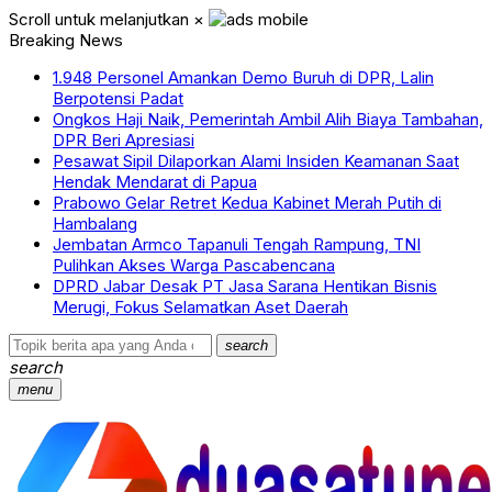
Scroll untuk melanjutkan
×
Breaking News
1.948 Personel Amankan Demo Buruh di DPR, Lalin
Berpotensi Padat
Ongkos Haji Naik, Pemerintah Ambil Alih Biaya Tambahan,
DPR Beri Apresiasi
Pesawat Sipil Dilaporkan Alami Insiden Keamanan Saat
Hendak Mendarat di Papua
Prabowo Gelar Retret Kedua Kabinet Merah Putih di
Hambalang
Jembatan Armco Tapanuli Tengah Rampung, TNI
Pulihkan Akses Warga Pascabencana
DPRD Jabar Desak PT Jasa Sarana Hentikan Bisnis
Merugi, Fokus Selamatkan Aset Daerah
search
search
menu