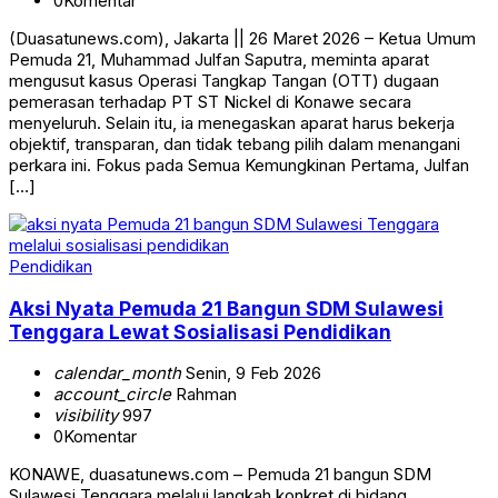
0
Komentar
(Duasatunews.com), Jakarta || 26 Maret 2026 – Ketua Umum
Pemuda 21, Muhammad Julfan Saputra, meminta aparat
mengusut kasus Operasi Tangkap Tangan (OTT) dugaan
pemerasan terhadap PT ST Nickel di Konawe secara
menyeluruh. Selain itu, ia menegaskan aparat harus bekerja
objektif, transparan, dan tidak tebang pilih dalam menangani
perkara ini. Fokus pada Semua Kemungkinan Pertama, Julfan
[…]
Pendidikan
Aksi Nyata Pemuda 21 Bangun SDM Sulawesi
Tenggara Lewat Sosialisasi Pendidikan
calendar_month
Senin, 9 Feb 2026
account_circle
Rahman
visibility
997
0
Komentar
KONAWE, duasatunews.com – Pemuda 21 bangun SDM
Sulawesi Tenggara melalui langkah konkret di bidang