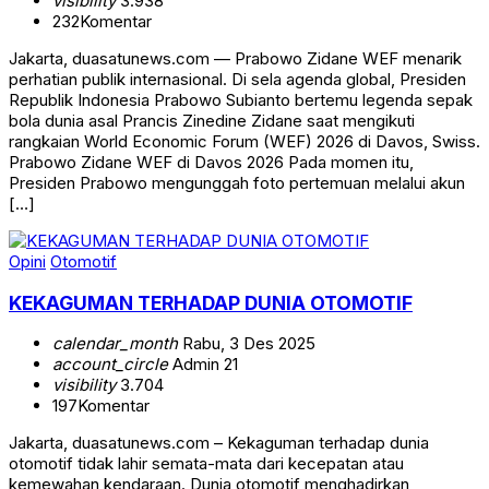
visibility
3.938
232
Komentar
Jakarta, duasatunews.com — Prabowo Zidane WEF menarik
perhatian publik internasional. Di sela agenda global, Presiden
Republik Indonesia Prabowo Subianto bertemu legenda sepak
bola dunia asal Prancis Zinedine Zidane saat mengikuti
rangkaian World Economic Forum (WEF) 2026 di Davos, Swiss.
Prabowo Zidane WEF di Davos 2026 Pada momen itu,
Presiden Prabowo mengunggah foto pertemuan melalui akun
[…]
Opini
Otomotif
KEKAGUMAN TERHADAP DUNIA OTOMOTIF
calendar_month
Rabu, 3 Des 2025
account_circle
Admin 21
visibility
3.704
197
Komentar
Jakarta, duasatunews.com – Kekaguman terhadap dunia
otomotif tidak lahir semata-mata dari kecepatan atau
kemewahan kendaraan. Dunia otomotif menghadirkan