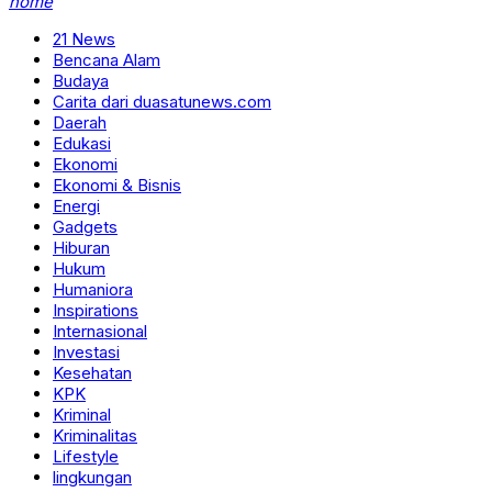
home
21 News
Bencana Alam
Budaya
Carita dari duasatunews.com
Daerah
Edukasi
Ekonomi
Ekonomi & Bisnis
Energi
Gadgets
Hiburan
Hukum
Humaniora
Inspirations
Internasional
Investasi
Kesehatan
KPK
Kriminal
Kriminalitas
Lifestyle
lingkungan