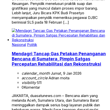
Keuangan. Penyidik menelusuri praktik suap dan
gratifikasi yang muncul dalam proses impor barang.
Lebih lanjut, Juru Bicara KPK Budi Prasetyo
menyampaikan penyidik memeriksa pegawai DJBC
berinisial SLS pada 18 Februari […]
Nasional
Politik
Mendagri Tancap Gas Petakan Penanganan
Bencana di Sumatera, Pimpin Satgas
Percepatan Rehabilitasi dan Rekonstruksi
calendar_month
Jumat, 9 Jan 2026
account_circle
Adrian moita
visibility
511
0
Komentar
JAKARTA, duasatunews.com – Bencana alam yang
melanda Aceh, Sumatera Utara, dan Sumatera Barat
meninggalkan dampak serius bagi layanan publik dan
kehidupan warga. Meski fase tanggap darurat mulai