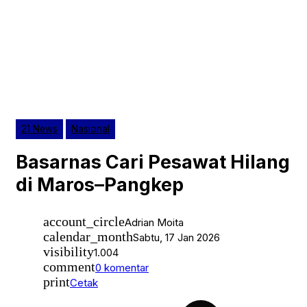
21 News
Nasional
Basarnas Cari Pesawat Hilang
di Maros–Pangkep
account_circle
Adrian Moita
calendar_month
Sabtu, 17 Jan 2026
visibility
1.004
comment
0 komentar
print
Cetak