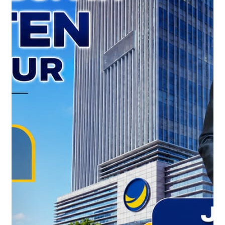
Inspirations
Internasional
Investasi
Kesehatan
KPK
Kriminal
Kriminalitas
Lifestyle
lingkungan
Lingkungan Hidup
Megapolitan
Metro
modus OTT KPK berubah
Nasional
News
Olahraga
Opini
Otomotif
parawisata
Pendidikan
Peristiwa
Politik
Reviews
Sepakbola
Software
Sosok