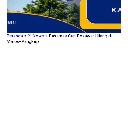
Sport
Technology
Teknologi
Teknologi & Bisnis
Transportasi
Travel
Trends
Uncategorized
Beranda
»
21 News
»
Basarnas Cari Pesawat Hilang di
War
Maros–Pangkep