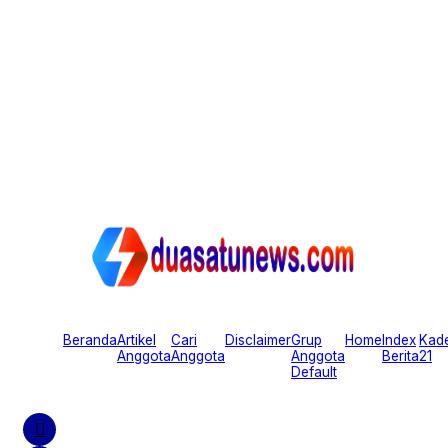
Beranda
Artikel
Cari
Disclaimer
Grup
Home
Index
Kad
Anggota
Anggota
Anggota
Berita
21
Default