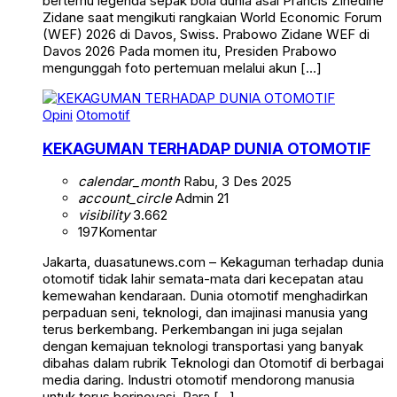
bertemu legenda sepak bola dunia asal Prancis Zinedine
Zidane saat mengikuti rangkaian World Economic Forum
(WEF) 2026 di Davos, Swiss. Prabowo Zidane WEF di
Davos 2026 Pada momen itu, Presiden Prabowo
mengunggah foto pertemuan melalui akun […]
Opini
Otomotif
KEKAGUMAN TERHADAP DUNIA OTOMOTIF
calendar_month
Rabu, 3 Des 2025
account_circle
Admin 21
visibility
3.662
197
Komentar
Jakarta, duasatunews.com – Kekaguman terhadap dunia
otomotif tidak lahir semata-mata dari kecepatan atau
kemewahan kendaraan. Dunia otomotif menghadirkan
perpaduan seni, teknologi, dan imajinasi manusia yang
terus berkembang. Perkembangan ini juga sejalan
dengan kemajuan teknologi transportasi yang banyak
dibahas dalam rubrik Teknologi dan Otomotif di berbagai
media daring. Industri otomotif mendorong manusia
untuk terus berinovasi. Para […]