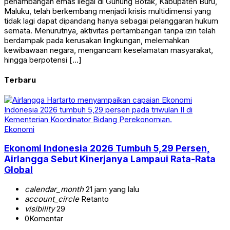
penambangan emas ilegal di Gunung Botak, Kabupaten Buru,
Maluku, telah berkembang menjadi krisis multidimensi yang
tidak lagi dapat dipandang hanya sebagai pelanggaran hukum
semata. Menurutnya, aktivitas pertambangan tanpa izin telah
berdampak pada kerusakan lingkungan, melemahkan
kewibawaan negara, mengancam keselamatan masyarakat,
hingga berpotensi […]
Terbaru
Ekonomi
Ekonomi Indonesia 2026 Tumbuh 5,29 Persen,
Airlangga Sebut Kinerjanya Lampaui Rata-Rata
Global
calendar_month
21 jam yang lalu
account_circle
Retanto
visibility
29
0
Komentar