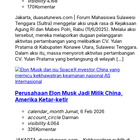
visibility
4.168
170
Komentar
Jakarta, duasatunews.com | Forum Mahasiswa Sulawesi
Tenggara (Sultra) menggelar aksi unjuk rasa di Kejaksaan
Agung RI dan Mabes Polri, Rabu (11/6/2025). Melalui aksi
tersebut, mereka melaporkan dugaan pelanggaran
aktivitas pertambangan yang melibatkan CV. Yulan
Pratama di Kabupaten Konawe Utara, Sulawesi Tenggara.
Dalam aksi itu, massa menyoroti aktivitas pertambangan
CV. Yulan Pratama yang berlangsung di wilayah […]
Internasional
Perusahaan Elon Musk Jadi Milik China,
Amerika Ketar-ketir
calendar_month
Jumat, 6 Feb 2026
account_circle
Darman
visibility
4.064
326
Komentar
JAKARTA, duasatunews.com – Kekhawatiran publik di