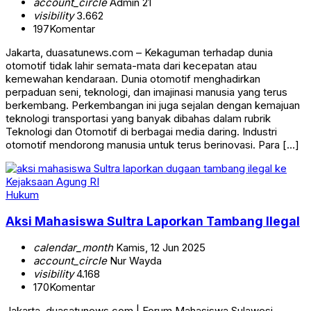
account_circle
Admin 21
visibility
3.662
197
Komentar
Jakarta, duasatunews.com – Kekaguman terhadap dunia
otomotif tidak lahir semata-mata dari kecepatan atau
kemewahan kendaraan. Dunia otomotif menghadirkan
perpaduan seni, teknologi, dan imajinasi manusia yang terus
berkembang. Perkembangan ini juga sejalan dengan kemajuan
teknologi transportasi yang banyak dibahas dalam rubrik
Teknologi dan Otomotif di berbagai media daring. Industri
otomotif mendorong manusia untuk terus berinovasi. Para […]
Hukum
Aksi Mahasiswa Sultra Laporkan Tambang Ilegal
calendar_month
Kamis, 12 Jun 2025
account_circle
Nur Wayda
visibility
4.168
170
Komentar
Jakarta, duasatunews.com | Forum Mahasiswa Sulawesi