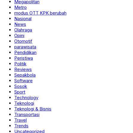
Megapolitan
Metro
modus OTT KPK berubah
Nasional
News
Olahraga
Opini
Otomotif
parawisata
Pendidikan
Peristiwa
Politik
Reviews
Sepakbola
Software
Sosok
Sport
Technology
Teknologi
Teknologi & Bisnis
Transportasi
Travel
Trends
Uncategorized