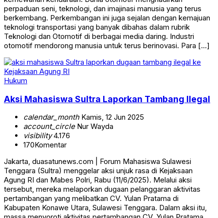
perpaduan seni, teknologi, dan imajinasi manusia yang terus
berkembang. Perkembangan ini juga sejalan dengan kemajuan
teknologi transportasi yang banyak dibahas dalam rubrik
Teknologi dan Otomotif di berbagai media daring. Industri
otomotif mendorong manusia untuk terus berinovasi. Para […]
Hukum
Aksi Mahasiswa Sultra Laporkan Tambang Ilegal
calendar_month
Kamis, 12 Jun 2025
account_circle
Nur Wayda
visibility
4.176
170
Komentar
Jakarta, duasatunews.com | Forum Mahasiswa Sulawesi
Tenggara (Sultra) menggelar aksi unjuk rasa di Kejaksaan
Agung RI dan Mabes Polri, Rabu (11/6/2025). Melalui aksi
tersebut, mereka melaporkan dugaan pelanggaran aktivitas
pertambangan yang melibatkan CV. Yulan Pratama di
Kabupaten Konawe Utara, Sulawesi Tenggara. Dalam aksi itu,
massa menyoroti aktivitas pertambangan CV. Yulan Pratama