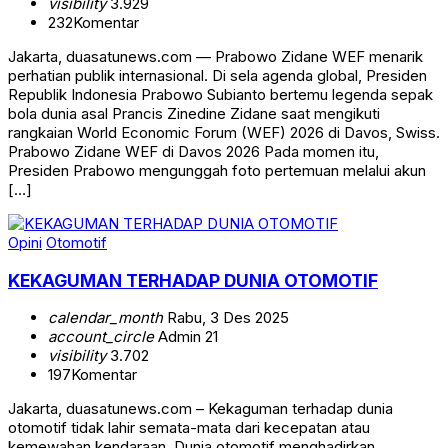
visibility
3.929
232
Komentar
Jakarta, duasatunews.com — Prabowo Zidane WEF menarik
perhatian publik internasional. Di sela agenda global, Presiden
Republik Indonesia Prabowo Subianto bertemu legenda sepak
bola dunia asal Prancis Zinedine Zidane saat mengikuti
rangkaian World Economic Forum (WEF) 2026 di Davos, Swiss.
Prabowo Zidane WEF di Davos 2026 Pada momen itu,
Presiden Prabowo mengunggah foto pertemuan melalui akun
[…]
Opini
Otomotif
KEKAGUMAN TERHADAP DUNIA OTOMOTIF
calendar_month
Rabu, 3 Des 2025
account_circle
Admin 21
visibility
3.702
197
Komentar
Jakarta, duasatunews.com – Kekaguman terhadap dunia
otomotif tidak lahir semata-mata dari kecepatan atau
kemewahan kendaraan. Dunia otomotif menghadirkan