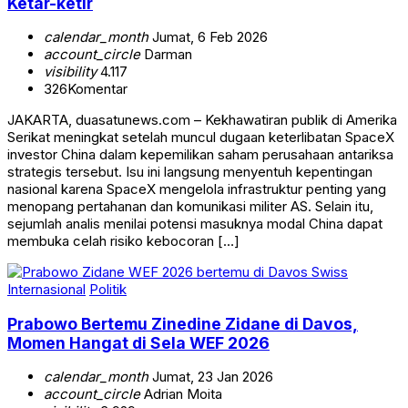
Ketar-ketir
calendar_month
Jumat, 6 Feb 2026
account_circle
Darman
visibility
4.117
326
Komentar
JAKARTA, duasatunews.com – Kekhawatiran publik di Amerika
Serikat meningkat setelah muncul dugaan keterlibatan SpaceX
investor China dalam kepemilikan saham perusahaan antariksa
strategis tersebut. Isu ini langsung menyentuh kepentingan
nasional karena SpaceX mengelola infrastruktur penting yang
menopang pertahanan dan komunikasi militer AS. Selain itu,
sejumlah analis menilai potensi masuknya modal China dapat
membuka celah risiko kebocoran […]
Internasional
Politik
Prabowo Bertemu Zinedine Zidane di Davos,
Momen Hangat di Sela WEF 2026
calendar_month
Jumat, 23 Jan 2026
account_circle
Adrian Moita