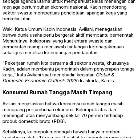
sebagai agenda utama untuk memperkuat kelas menengah dan
menjaga pertumbuhan ekonomi nasional. Kadin mendorong
sektor swasta memperluas penciptaan lapangan kerja yang
berkelanjutan.
Wakil Ketua Umum Kadin Indonesia, Aviliani, menegaskan
bahwa dunia usaha perlu bergerak aktif membantu pemerintah.
Menurutnya, kolaborasi yang kuat antara swasta dan
pemerintah mampu menjawab tantangan ketenagakerjaan
sekaligus menekan ketimpangan pendapatan.
“Pekerjaan rumah kita bersama di sektor swasta, khususnya
Kadin, adalah membantu pemerintah dalam penyerapan tenaga
kerja,” kata Aviliani saat menghadiri kegiatan
Global &
Domestic Economic Outlook 2026
di Jakarta, Kamis.
Konsumsi Rumah Tangga Masih Timpang
Aviliani menjelaskan bahwa konsumsi rumah tangga masih
menopang pertumbuhan ekonomi. Kelompok atas dan
menengah atas menyumbang sekitar 70 persen terhadap
produk domestik bruto (PDB).
Sebaliknya, kelompok menengah bawah hanya memberi
kontribusi sekitar 17 persen. Padahal, kelompok ini mencakup