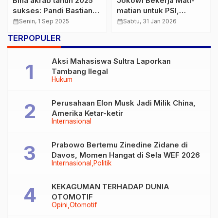
Bina akrab tahun 2025
Jokowi Bekerja Mati-
sukses: Pandi Bastian
matian untuk PSI,
ucapkan terima kasih
Ditetapkan Jadi Tokoh
calendar_month
Senin, 1 Sep 2025
calendar_month
Sabtu, 31 Jan 2026
Utama Kampanye
TERPOPULER
Aksi Mahasiswa Sultra Laporkan
Tambang Ilegal
Hukum
Perusahaan Elon Musk Jadi Milik China,
Amerika Ketar-ketir
Internasional
Prabowo Bertemu Zinedine Zidane di
Davos, Momen Hangat di Sela WEF 2026
Internasional
Politik
KEKAGUMAN TERHADAP DUNIA
OTOMOTIF
Opini
Otomotif