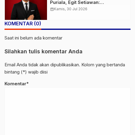
Puriala, Egit Setiawan:
Penangkapan Pengguna Sabu
calendar_month
Kamis, 30 Jul 2026
Harus Diikuti Pengungkapan
Jaringan Pengedar
KOMENTAR (0)
Saat ini belum ada komentar
Silahkan tulis komentar Anda
Email Anda tidak akan dipublikasikan. Kolom yang bertanda
bintang (*) wajib diisi
Komentar*