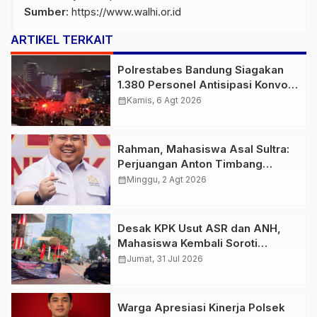
Sumber
:
https://www.walhi.or.id
ARTIKEL TERKAIT
Polrestabes Bandung Siagakan
1.380 Personel Antisipasi Konvoi
Bobotoh Usai Final Piala Presiden
calendar_month
Kamis, 6 Agt 2026
Rahman, Mahasiswa Asal Sultra:
Perjuangan Anton Timbang
Membawa Aspal Buton ke
calendar_month
Minggu, 2 Agt 2026
Tingkat Nasional Patut
Diapresiasi
Desak KPK Usut ASR dan ANH,
Mahasiswa Kembali Soroti
LHKPN, PT TMS, dan Kapal ASR
calendar_month
Jumat, 31 Jul 2026
87
Warga Apresiasi Kinerja Polsek