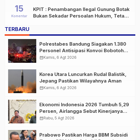
15
KPIT : Penambangan Ilegal Gunung Botak
Bukan Sekadar Persoalan Hukum, Tetapi
Komentar
Ancaman Serius terhadap Masa Depan
TERBARU
Pulau Buru
Polrestabes Bandung Siagakan 1.380
Personel Antisipasi Konvoi Bobotoh
Usai Final Piala Presiden
calendar_month
Kamis, 6 Agt 2026
Korea Utara Luncurkan Rudal Balistik,
Jepang Pastikan Wilayahnya Aman
calendar_month
Kamis, 6 Agt 2026
Ekonomi Indonesia 2026 Tumbuh 5,29
Persen, Airlangga Sebut Kinerjanya
Lampaui Rata-Rata Global
calendar_month
Rabu, 5 Agt 2026
Prabowo Pastikan Harga BBM Subsidi