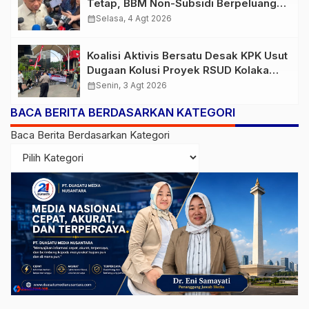
Tetap, BBM Non-Subsidi Berpeluang
Turun
calendar_month
Selasa, 4 Agt 2026
Koalisi Aktivis Bersatu Desak KPK Usut
Dugaan Kolusi Proyek RSUD Kolaka
Timur, Sejumlah Pejabat dan PT
calendar_month
Senin, 3 Agt 2026
Arafah Alam Sejahtera Diminta
BACA BERITA BERDASARKAN KATEGORI
Diperiksa
Baca Berita Berdasarkan Kategori