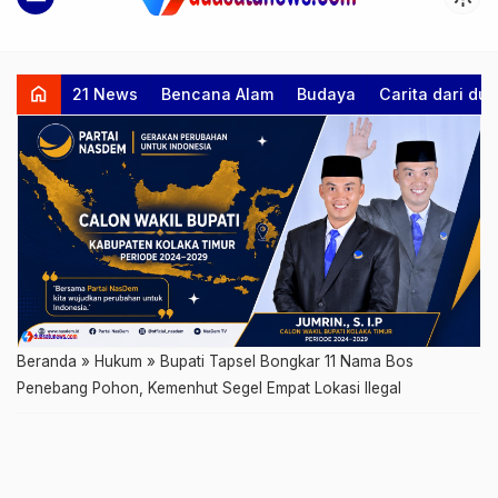
home
21 News
Bencana Alam
Budaya
Carita dari d
Beranda
»
Hukum
»
Bupati Tapsel Bongkar 11 Nama Bos
Penebang Pohon, Kemenhut Segel Empat Lokasi Ilegal