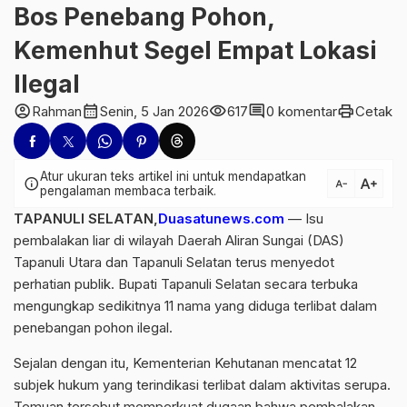
Bos Penebang Pohon,
Kemenhut Segel Empat Lokasi
Ilegal
account_circle
calendar_month
visibility
comment
print
Rahman
Senin, 5 Jan 2026
617
0 komentar
Cetak
Atur ukuran teks artikel ini untuk mendapatkan
text_increase
info
text_decrease
pengalaman membaca terbaik.
TAPANULI SELATAN,
Duasatunews.com
— Isu
pembalakan liar di wilayah Daerah Aliran Sungai (DAS)
Tapanuli Utara dan Tapanuli Selatan terus menyedot
perhatian publik. Bupati Tapanuli Selatan secara terbuka
mengungkap sedikitnya 11 nama yang diduga terlibat dalam
penebangan pohon ilegal.
Sejalan dengan itu, Kementerian Kehutanan mencatat 12
subjek hukum yang terindikasi terlibat dalam aktivitas serupa.
Temuan tersebut memperkuat dugaan bahwa pembalakan