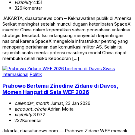
visibility
4.151
326
Komentar
JAKARTA, duasatunews.com – Kekhawatiran publik di Amerika
Serikat meningkat setelah muncul dugaan keterlibatan SpaceX
investor China dalam kepemilikan saham perusahaan antariksa
strategis tersebut. Isu ini langsung menyentuh kepentingan
nasional karena SpaceX mengelola infrastruktur penting yang
menopang pertahanan dan komunikasi militer AS. Selain itu,
sejumlah analis menilai potensi masuknya modal China dapat
membuka celah risiko kebocoran […]
Internasional
Politik
Prabowo Bertemu Zinedine Zidane di Davos,
Momen Hangat di Sela WEF 2026
calendar_month
Jumat, 23 Jan 2026
account_circle
Adrian Moita
visibility
3.972
232
Komentar
Jakarta, duasatunews.com — Prabowo Zidane WEF menarik