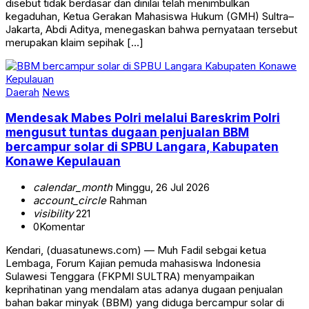
disebut tidak berdasar dan dinilai telah menimbulkan
kegaduhan, Ketua Gerakan Mahasiswa Hukum (GMH) Sultra–
Jakarta, Abdi Aditya, menegaskan bahwa pernyataan tersebut
merupakan klaim sepihak […]
Daerah
News
Mendesak Mabes Polri melalui Bareskrim Polri
mengusut tuntas dugaan penjualan BBM
bercampur solar di SPBU Langara, Kabupaten
Konawe Kepulauan
calendar_month
Minggu, 26 Jul 2026
account_circle
Rahman
visibility
221
0
Komentar
Kendari, (duasatunews.com) — Muh Fadil sebgai ketua
Lembaga, Forum Kajian pemuda mahasiswa Indonesia
Sulawesi Tenggara (FKPMI SULTRA) menyampaikan
keprihatinan yang mendalam atas adanya dugaan penjualan
bahan bakar minyak (BBM) yang diduga bercampur solar di