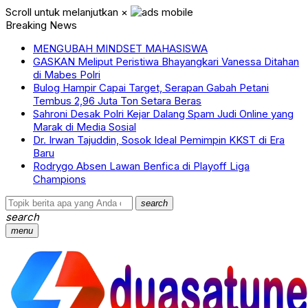
Scroll untuk melanjutkan
×
Breaking News
MENGUBAH MINDSET MAHASISWA
GASKAN Meliput Peristiwa Bhayangkari Vanessa Ditahan
di Mabes Polri
Bulog Hampir Capai Target, Serapan Gabah Petani
Tembus 2,96 Juta Ton Setara Beras
Sahroni Desak Polri Kejar Dalang Spam Judi Online yang
Marak di Media Sosial
Dr. Irwan Tajuddin, Sosok Ideal Pemimpin KKST di Era
Baru
Rodrygo Absen Lawan Benfica di Playoff Liga
Champions
search
search
menu