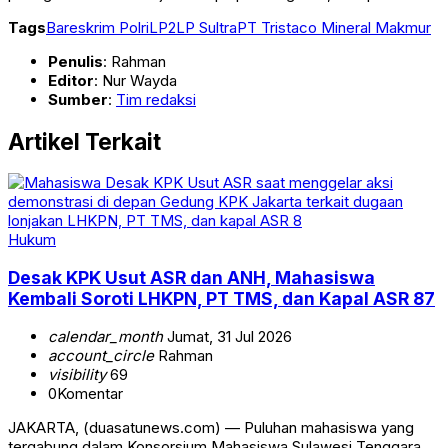
Tags
Bareskrim Polri
LP2LP Sultra
PT Tristaco Mineral Makmur
Penulis
: Rahman
Editor
: Nur Wayda
Sumber
:
Tim redaksi
Artikel Terkait
Hukum
Desak KPK Usut ASR dan ANH, Mahasiswa
Kembali Soroti LHKPN, PT TMS, dan Kapal ASR 87
calendar_month
Jumat, 31 Jul 2026
account_circle
Rahman
visibility
69
0
Komentar
JAKARTA, (duasatunews.com) — Puluhan mahasiswa yang
tergabung dalam Konsorsium Mahasiswa Sulawesi Tenggara