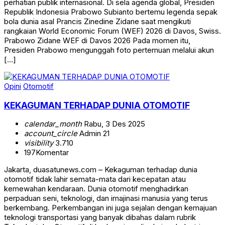
perhatian publik internasional. Di sela agenda global, Presiden
Republik Indonesia Prabowo Subianto bertemu legenda sepak
bola dunia asal Prancis Zinedine Zidane saat mengikuti
rangkaian World Economic Forum (WEF) 2026 di Davos, Swiss.
Prabowo Zidane WEF di Davos 2026 Pada momen itu,
Presiden Prabowo mengunggah foto pertemuan melalui akun
[…]
Opini
Otomotif
KEKAGUMAN TERHADAP DUNIA OTOMOTIF
calendar_month
Rabu, 3 Des 2025
account_circle
Admin 21
visibility
3.710
197
Komentar
Jakarta, duasatunews.com – Kekaguman terhadap dunia
otomotif tidak lahir semata-mata dari kecepatan atau
kemewahan kendaraan. Dunia otomotif menghadirkan
perpaduan seni, teknologi, dan imajinasi manusia yang terus
berkembang. Perkembangan ini juga sejalan dengan kemajuan
teknologi transportasi yang banyak dibahas dalam rubrik