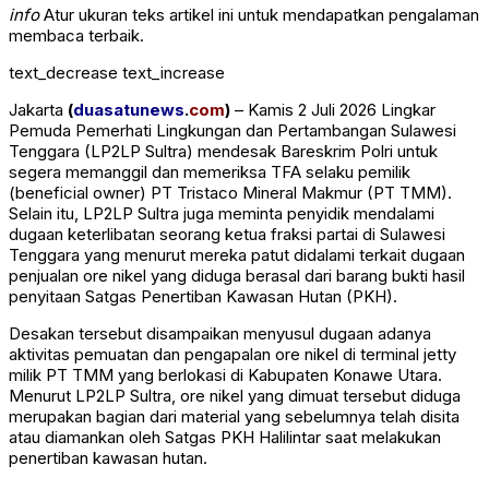
info
Atur ukuran teks artikel ini untuk mendapatkan pengalaman
membaca terbaik.
text_decrease
text_increase
Jakarta
(
duasatunews
.
com
)
– Kamis 2 Juli 2026 Lingkar
Pemuda Pemerhati Lingkungan dan Pertambangan Sulawesi
Tenggara (LP2LP Sultra) mendesak Bareskrim Polri untuk
segera memanggil dan memeriksa TFA selaku pemilik
(beneficial owner) PT Tristaco Mineral Makmur (PT TMM).
Selain itu, LP2LP Sultra juga meminta penyidik mendalami
dugaan keterlibatan seorang ketua fraksi partai di Sulawesi
Tenggara yang menurut mereka patut didalami terkait dugaan
penjualan ore nikel yang diduga berasal dari barang bukti hasil
penyitaan Satgas Penertiban Kawasan Hutan (PKH).
Desakan tersebut disampaikan menyusul dugaan adanya
aktivitas pemuatan dan pengapalan ore nikel di terminal jetty
milik PT TMM yang berlokasi di Kabupaten Konawe Utara.
Menurut LP2LP Sultra, ore nikel yang dimuat tersebut diduga
merupakan bagian dari material yang sebelumnya telah disita
atau diamankan oleh Satgas PKH Halilintar saat melakukan
penertiban kawasan hutan.