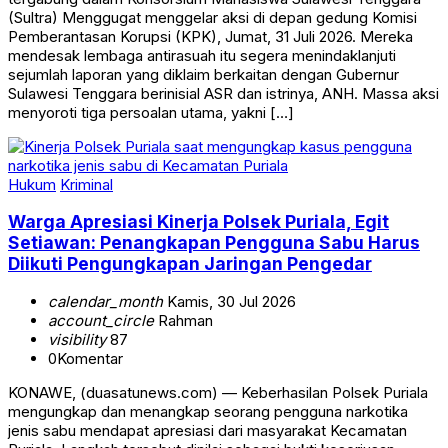
(Sultra) Menggugat menggelar aksi di depan gedung Komisi
Pemberantasan Korupsi (KPK), Jumat, 31 Juli 2026. Mereka
mendesak lembaga antirasuah itu segera menindaklanjuti
sejumlah laporan yang diklaim berkaitan dengan Gubernur
Sulawesi Tenggara berinisial ASR dan istrinya, ANH. Massa aksi
menyoroti tiga persoalan utama, yakni […]
Hukum
Kriminal
Warga Apresiasi Kinerja Polsek Puriala, Egit
Setiawan: Penangkapan Pengguna Sabu Harus
Diikuti Pengungkapan Jaringan Pengedar
calendar_month
Kamis, 30 Jul 2026
account_circle
Rahman
visibility
87
0
Komentar
KONAWE, (duasatunews.com) — Keberhasilan Polsek Puriala
mengungkap dan menangkap seorang pengguna narkotika
jenis sabu mendapat apresiasi dari masyarakat Kecamatan