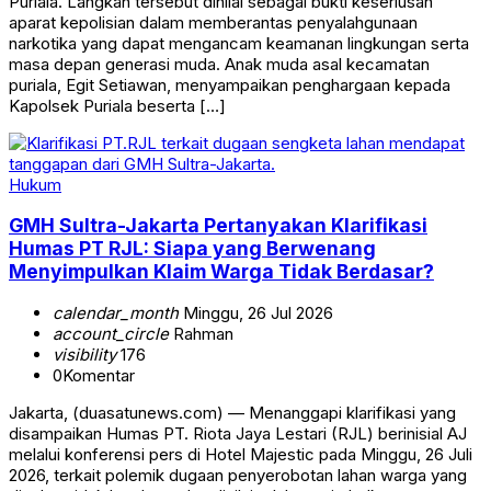
Puriala. Langkah tersebut dinilai sebagai bukti keseriusan
aparat kepolisian dalam memberantas penyalahgunaan
narkotika yang dapat mengancam keamanan lingkungan serta
masa depan generasi muda. Anak muda asal kecamatan
puriala, Egit Setiawan, menyampaikan penghargaan kepada
Kapolsek Puriala beserta […]
Hukum
GMH Sultra-Jakarta Pertanyakan Klarifikasi
Humas PT RJL: Siapa yang Berwenang
Menyimpulkan Klaim Warga Tidak Berdasar?
calendar_month
Minggu, 26 Jul 2026
account_circle
Rahman
visibility
176
0
Komentar
Jakarta, (duasatunews.com) — Menanggapi klarifikasi yang
disampaikan Humas PT. Riota Jaya Lestari (RJL) berinisial AJ
melalui konferensi pers di Hotel Majestic pada Minggu, 26 Juli
2026, terkait polemik dugaan penyerobotan lahan warga yang