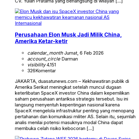
CV. Yulan Pratama yang berlangsung di wilayah […]
Internasional
Perusahaan Elon Musk Jadi Milik China,
Amerika Ketar-ketir
calendar_month
Jumat, 6 Feb 2026
account_circle
Darman
visibility
4.151
326
Komentar
JAKARTA, duasatunews.com – Kekhawatiran publik di
Amerika Serikat meningkat setelah muncul dugaan
keterlibatan SpaceX investor China dalam kepemilikan
saham perusahaan antariksa strategis tersebut. Isu ini
langsung menyentuh kepentingan nasional karena
SpaceX mengelola infrastruktur penting yang menopang
pertahanan dan komunikasi militer AS. Selain itu, sejumlah
analis menilai potensi masuknya modal China dapat
membuka celah risiko kebocoran […]