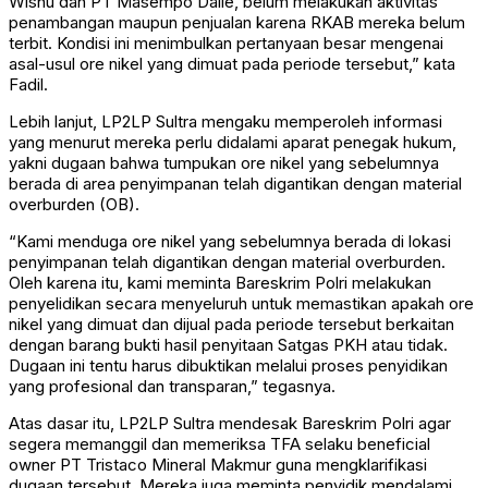
Wisnu dan PT Masempo Dalle, belum melakukan aktivitas
penambangan maupun penjualan karena RKAB mereka belum
terbit. Kondisi ini menimbulkan pertanyaan besar mengenai
asal-usul ore nikel yang dimuat pada periode tersebut,” kata
Fadil.
Lebih lanjut, LP2LP Sultra mengaku memperoleh informasi
yang menurut mereka perlu didalami aparat penegak hukum,
yakni dugaan bahwa tumpukan ore nikel yang sebelumnya
berada di area penyimpanan telah digantikan dengan material
overburden (OB).
“Kami menduga ore nikel yang sebelumnya berada di lokasi
penyimpanan telah digantikan dengan material overburden.
Oleh karena itu, kami meminta Bareskrim Polri melakukan
penyelidikan secara menyeluruh untuk memastikan apakah ore
nikel yang dimuat dan dijual pada periode tersebut berkaitan
dengan barang bukti hasil penyitaan Satgas PKH atau tidak.
Dugaan ini tentu harus dibuktikan melalui proses penyidikan
yang profesional dan transparan,” tegasnya.
Atas dasar itu, LP2LP Sultra mendesak Bareskrim Polri agar
segera memanggil dan memeriksa TFA selaku beneficial
owner PT Tristaco Mineral Makmur guna mengklarifikasi
dugaan tersebut. Mereka juga meminta penyidik mendalami