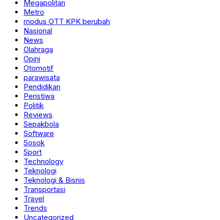
Megapolitan
Metro
modus OTT KPK berubah
Nasional
News
Olahraga
Opini
Otomotif
parawisata
Pendidikan
Peristiwa
Politik
Reviews
Sepakbola
Software
Sosok
Sport
Technology
Teknologi
Teknologi & Bisnis
Transportasi
Travel
Trends
Uncategorized