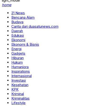
light_mode
home
21 News
Bencana Alam
Budaya
Carita dari duasatunews.com
Daerah
Edukasi
Ekonomi
Ekonomi & Bisnis
Energi
Gadgets
Hiburan
Hukum
Humaniora
Inspirations
Internasional
Investasi
Kesehatan
KPK
Kriminal
Kriminalitas
Lifestyle