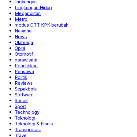
lingkungan
Lingkungan Hidup
Megapolitan
Metro
modus OTT KPK berubah
Nasional
News
Olahraga
Opini
Otomotif
parawisata
Pendidikan
Peristiwa
Politik
Reviews
Sepakbola
Software
Sosok
Sport
Technology
Teknologi
Teknologi & Bisnis
Transportasi
Travel