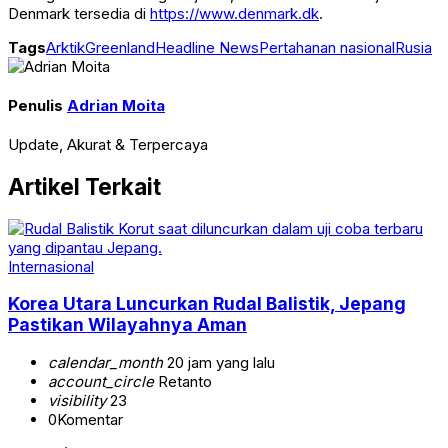
Denmark tersedia di
https://www.denmark.dk
.
Tags
Arktik
Greenland
Headline News
Pertahanan nasional
Rusia
Penulis
Adrian Moita
Update, Akurat & Terpercaya
Artikel Terkait
Internasional
Korea Utara Luncurkan Rudal Balistik, Jepang
Pastikan Wilayahnya Aman
calendar_month
20 jam yang lalu
account_circle
Retanto
visibility
23
0
Komentar