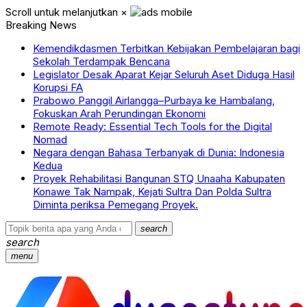
Scroll untuk melanjutkan
×
Breaking News
Kemendikdasmen Terbitkan Kebijakan Pembelajaran bagi
Sekolah Terdampak Bencana
Legislator Desak Aparat Kejar Seluruh Aset Diduga Hasil
Korupsi FA
Prabowo Panggil Airlangga–Purbaya ke Hambalang,
Fokuskan Arah Perundingan Ekonomi
Remote Ready: Essential Tech Tools for the Digital
Nomad
Negara dengan Bahasa Terbanyak di Dunia: Indonesia
Kedua
Proyek Rehabilitasi Bangunan STQ Unaaha Kabupaten
Konawe Tak Nampak, Kejati Sultra Dan Polda Sultra
Diminta periksa Pemegang Proyek.
search
search
menu