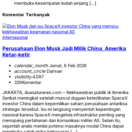
membuka kesempatan kuliah jenjang […]
Komentar Terbanyak
Internasional
Perusahaan Elon Musk Jadi Milik China, Amerika
Ketar-ketir
calendar_month
Jumat, 6 Feb 2026
account_circle
Darman
visibility
4.097
326
Komentar
JAKARTA, duasatunews.com – Kekhawatiran publik di Amerika
Serikat meningkat setelah muncul dugaan keterlibatan SpaceX
investor China dalam kepemilikan saham perusahaan antariksa
strategis tersebut. Isu ini langsung menyentuh kepentingan
nasional karena SpaceX mengelola infrastruktur penting yang
menopang pertahanan dan komunikasi militer AS. Selain itu,
sejumlah analis menilai potensi masuknya modal China dapat
membuka celah risiko kebocoran […]