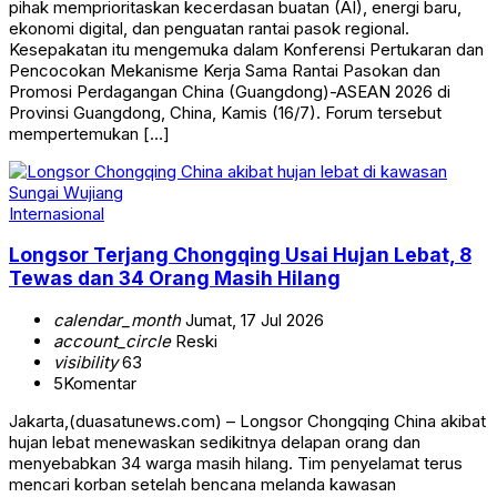
pihak memprioritaskan kecerdasan buatan (AI), energi baru,
ekonomi digital, dan penguatan rantai pasok regional.
Kesepakatan itu mengemuka dalam Konferensi Pertukaran dan
Pencocokan Mekanisme Kerja Sama Rantai Pasokan dan
Promosi Perdagangan China (Guangdong)-ASEAN 2026 di
Provinsi Guangdong, China, Kamis (16/7). Forum tersebut
mempertemukan […]
Internasional
Longsor Terjang Chongqing Usai Hujan Lebat, 8
Tewas dan 34 Orang Masih Hilang
calendar_month
Jumat, 17 Jul 2026
account_circle
Reski
visibility
63
5
Komentar
Jakarta,(duasatunews.com) – Longsor Chongqing China akibat
hujan lebat menewaskan sedikitnya delapan orang dan
menyebabkan 34 warga masih hilang. Tim penyelamat terus
mencari korban setelah bencana melanda kawasan