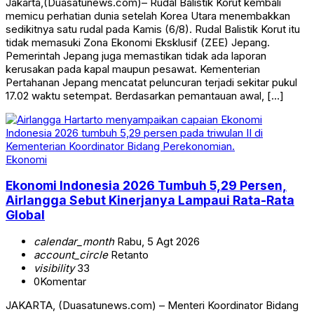
Jakarta,(Duasatunews.com)– Rudal Balistik Korut kembali
memicu perhatian dunia setelah Korea Utara menembakkan
sedikitnya satu rudal pada Kamis (6/8). Rudal Balistik Korut itu
tidak memasuki Zona Ekonomi Eksklusif (ZEE) Jepang.
Pemerintah Jepang juga memastikan tidak ada laporan
kerusakan pada kapal maupun pesawat. Kementerian
Pertahanan Jepang mencatat peluncuran terjadi sekitar pukul
17.02 waktu setempat. Berdasarkan pemantauan awal, […]
Ekonomi
Ekonomi Indonesia 2026 Tumbuh 5,29 Persen,
Airlangga Sebut Kinerjanya Lampaui Rata-Rata
Global
calendar_month
Rabu, 5 Agt 2026
account_circle
Retanto
visibility
33
0
Komentar
JAKARTA, (Duasatunews.com) – Menteri Koordinator Bidang