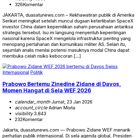
326
Komentar
JAKARTA, duasatunews.com – Kekhawatiran publik di Amerika
Serikat meningkat setelah muncul dugaan keterlibatan SpaceX
investor China dalam kepemilikan saham perusahaan antariksa
strategis tersebut. Isu ini langsung menyentuh kepentingan
nasional karena SpaceX mengelola infrastruktur penting yang
menopang pertahanan dan komunikasi militer AS. Selain itu,
sejumlah analis menilai potensi masuknya modal China dapat
membuka celah risiko kebocoran […]
Internasional
Politik
Prabowo Bertemu Zinedine Zidane di Davos,
Momen Hangat di Sela WEF 2026
calendar_month
Jumat, 23 Jan 2026
account_circle
Adrian Moita
visibility
3.843
232
Komentar
Jakarta, duasatunews.com — Prabowo Zidane WEF menarik
perhatian publik internasional. Di sela agenda global, Presiden