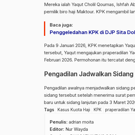
Mereka ialah
Yaqut Cholil Qoumas
, Ishfah A
pemilik biro haji Maktour. KPK mengambil l
Baca juga:
Penggeledahan KPK di DJP Sita D
Pada 9 Januari 2026, KPK menetapkan Yaqu
tersebut, Yaqut mengajukan praperadilan Yaq
Februari 2026. Permohonan itu tercatat de
Pengadilan Jadwalkan Sidang
Pengadilan awalnya menjadwalkan sidang pe
sidang tersebut setelah menerima surat pe
baru untuk sidang lanjutan pada 3 Maret 202
Tags
Kasus Kuota Haji
KPK
praperadilan Ya
Penulis
: adrian moita
Editor
: Nur Wayda