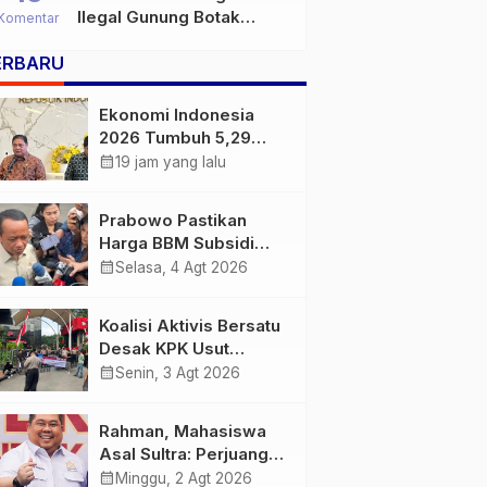
Ilegal Gunung Botak
Komentar
Bukan Sekadar Persoalan
ERBARU
Hukum, Tetapi Ancaman
Serius terhadap Masa
Depan Pulau Buru
Ekonomi Indonesia
2026 Tumbuh 5,29
Persen, Airlangga
calendar_month
19 jam yang lalu
Sebut Kinerjanya
Lampaui Rata-Rata
Prabowo Pastikan
Global
Harga BBM Subsidi
Tetap, BBM Non-
calendar_month
Selasa, 4 Agt 2026
Subsidi Berpeluang
Turun
Koalisi Aktivis Bersatu
Desak KPK Usut
Dugaan Kolusi Proyek
calendar_month
Senin, 3 Agt 2026
RSUD Kolaka Timur,
Sejumlah Pejabat dan
Rahman, Mahasiswa
PT Arafah Alam
Asal Sultra: Perjuangan
Sejahtera Diminta
Anton Timbang
calendar_month
Minggu, 2 Agt 2026
Diperiksa