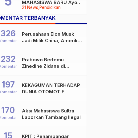
MAHASISWA BARU Ayoo
21 News
Pendidikan
Buruan
OMENTAR TERBANYAK
326
Perusahaan Elon Musk
Jadi Milik China, Amerika
Komentar
Ketar-ketir
232
Prabowo Bertemu
Zinedine Zidane di
Komentar
Davos, Momen Hangat di
Sela WEF 2026
197
KEKAGUMAN TERHADAP
DUNIA OTOMOTIF
Komentar
170
Aksi Mahasiswa Sultra
Laporkan Tambang Ilegal
Komentar
15
KPIT : Penambangan