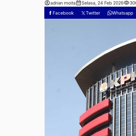
account_circle
calendar_month
visibility
adrian moita
Selasa, 24 Feb 2026
30
Facebook
Twitter
Whatsapp