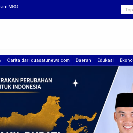
Aceh Tamiang Pulih Pascabanjir, Warga Mulai Berbelanja
Lapor RT S
a
Carita dari duasatunews.com
Daerah
Edukasi
Ekono