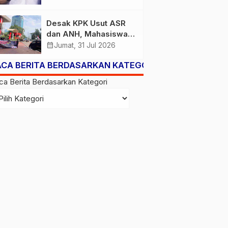
Membawa Aspal Buton
ke Tingkat Nasional
Desak KPK Usut ASR
Patut Diapresiasi
dan ANH, Mahasiswa
Kembali Soroti LHKPN,
calendar_month
Jumat, 31 Jul 2026
PT TMS, dan Kapal
ACA BERITA BERDASARKAN KATEGORI
ASR 87
ca Berita Berdasarkan Kategori