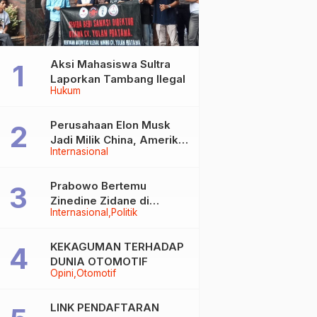
Aksi Mahasiswa Sultra
Laporkan Tambang Ilegal
Hukum
Perusahaan Elon Musk
Jadi Milik China, Amerika
Internasional
Ketar-ketir
Prabowo Bertemu
Zinedine Zidane di
Internasional
Politik
Davos, Momen Hangat di
Sela WEF 2026
KEKAGUMAN TERHADAP
DUNIA OTOMOTIF
Opini
Otomotif
LINK PENDAFTARAN