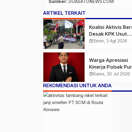
Sumber
:
DUASATUNEWS.COM
ARTIKEL TERKAIT
Koalisi Aktivis Be
Desak KPK Usut
Dugaan Kolusi Pr
calendar_month
Senin, 3 Agt 2026
RSUD Kolaka Timu
Sejumlah Pejabat
Warga Apresiasi
PT Arafah Alam
Kinerja Polsek Pur
Sejahtera Diminta
Egit Setiawan:
calendar_month
Diperiksa
Kamis, 30 Jul 2026
Penangkapan
REKOMENDASI UNTUK ANDA
Pengguna Sabu H
Diikuti Pengungk
Jaringan Pengeda