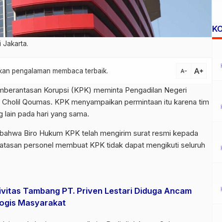
K
 Jakarta.
text_increase
atkan pengalaman membaca terbaik.
text_decrease
mberantasan Korupsi
(KPK) meminta Pengadilan Negeri
t Cholil Qoumas. KPK menyampaikan permintaan itu karena tim
 lain pada hari yang sama.
ahwa Biro Hukum KPK telah mengirim surat resmi kepada
atasan personel membuat KPK tidak dapat mengikuti seluruh
ivitas Tambang PT. Priven Lestari Diduga Ancam
logis Masyarakat