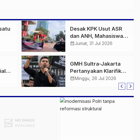
rsatu
Desak KPK Usut ASR
dan ANH, Mahasiswa
oyek
Kembali Soroti LHKPN,
calendar_month
Jumat, 31 Jul 2026
r,
PT TMS, dan Kapal
 dan
ASR 87
GMH Sultra-Jakarta
iala,
Pertanyakan Klarifikasi
Humas PT RJL: Siapa
calendar_month
Minggu, 26 Jul 2026
yang Berwenang
arus
Menyimpulkan Klaim
apan
Warga Tidak
r
Berdasar?