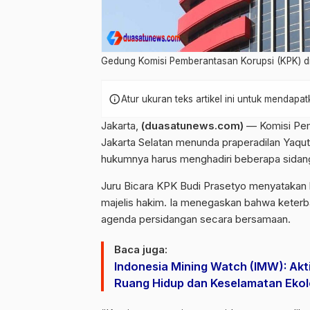
Gedung Komisi Pemberantasan Korupsi (KPK) di
info
Atur ukuran teks artikel ini untuk mendap
Jakarta,
(duasatunews.com)
—
Komisi Pe
Jakarta Selatan menunda praperadilan Yaqu
hukumnya harus menghadiri beberapa sidang
Juru Bicara KPK
Budi Prasetyo
menyatakan b
majelis hakim. Ia menegaskan bahwa keterb
agenda persidangan secara bersamaan.
Baca juga:
Indonesia Mining Watch (IMW): Akt
Ruang Hidup dan Keselamatan Eko