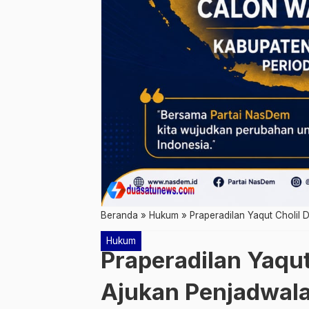
Beranda
»
Hukum
»
Praperadilan Yaqut Cholil 
Hukum
Praperadilan Yaqut
Ajukan Penjadwal