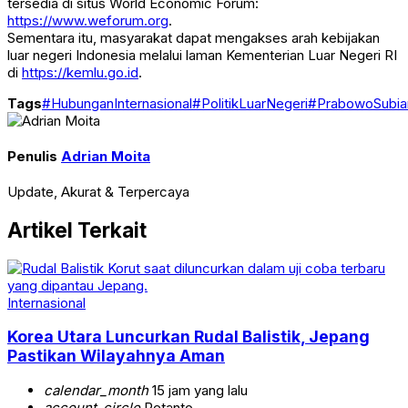
tersedia di situs World Economic Forum:
https://www.weforum.org
.
Sementara itu, masyarakat dapat mengakses arah kebijakan
luar negeri Indonesia melalui laman Kementerian Luar Negeri RI
di
https://kemlu.go.id
.
Tags
#HubunganInternasional
#PolitikLuarNegeri
#PrabowoSubia
Penulis
Adrian Moita
Update, Akurat & Terpercaya
Artikel Terkait
Internasional
Korea Utara Luncurkan Rudal Balistik, Jepang
Pastikan Wilayahnya Aman
calendar_month
15 jam yang lalu
account_circle
Retanto