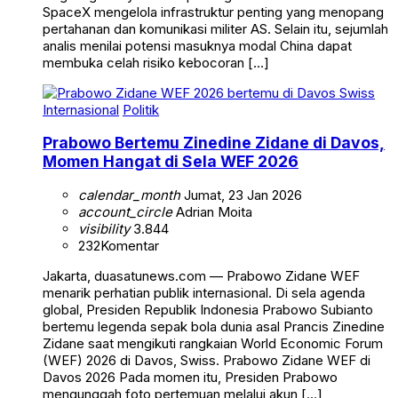
SpaceX mengelola infrastruktur penting yang menopang
pertahanan dan komunikasi militer AS. Selain itu, sejumlah
analis menilai potensi masuknya modal China dapat
membuka celah risiko kebocoran […]
Internasional
Politik
Prabowo Bertemu Zinedine Zidane di Davos,
Momen Hangat di Sela WEF 2026
calendar_month
Jumat, 23 Jan 2026
account_circle
Adrian Moita
visibility
3.844
232
Komentar
Jakarta, duasatunews.com — Prabowo Zidane WEF
menarik perhatian publik internasional. Di sela agenda
global, Presiden Republik Indonesia Prabowo Subianto
bertemu legenda sepak bola dunia asal Prancis Zinedine
Zidane saat mengikuti rangkaian World Economic Forum
(WEF) 2026 di Davos, Swiss. Prabowo Zidane WEF di
Davos 2026 Pada momen itu, Presiden Prabowo
mengunggah foto pertemuan melalui akun […]