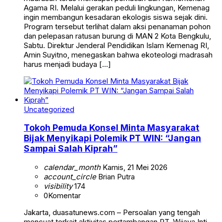
Agama RI. Melalui gerakan peduli lingkungan, Kemenag
ingin membangun kesadaran ekologis siswa sejak dini.
Program tersebut terlihat dalam aksi penanaman pohon
dan pelepasan ratusan burung di MAN 2 Kota Bengkulu,
Sabtu. Direktur Jenderal Pendidikan Islam Kemenag RI,
Amin Suyitno, menegaskan bahwa ekoteologi madrasah
harus menjadi budaya […]
Uncategorized
Tokoh Pemuda Konsel Minta Masyarakat
Bijak Menyikapi Polemik PT WIN: “Jangan
Sampai Salah Kiprah”
calendar_month
Kamis, 21 Mei 2026
account_circle
Brian Putra
visibility
174
0
Komentar
Jakarta, duasatunews.com – Persoalan yang tengah
mencuat terkait aktivitas pertambangan PT. Wijaya Inti