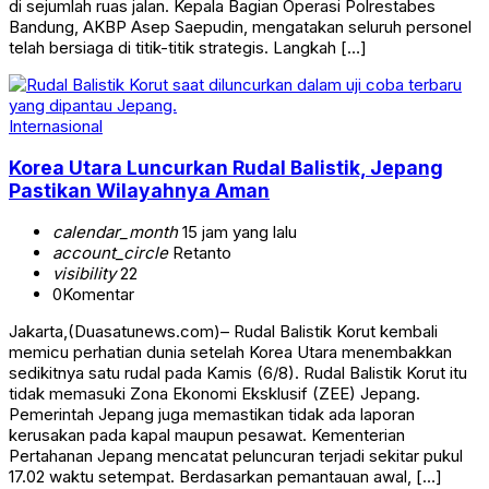
di sejumlah ruas jalan. Kepala Bagian Operasi Polrestabes
Bandung, AKBP Asep Saepudin, mengatakan seluruh personel
telah bersiaga di titik-titik strategis. Langkah […]
Internasional
Korea Utara Luncurkan Rudal Balistik, Jepang
Pastikan Wilayahnya Aman
calendar_month
15 jam yang lalu
account_circle
Retanto
visibility
22
0
Komentar
Jakarta,(Duasatunews.com)– Rudal Balistik Korut kembali
memicu perhatian dunia setelah Korea Utara menembakkan
sedikitnya satu rudal pada Kamis (6/8). Rudal Balistik Korut itu
tidak memasuki Zona Ekonomi Eksklusif (ZEE) Jepang.
Pemerintah Jepang juga memastikan tidak ada laporan
kerusakan pada kapal maupun pesawat. Kementerian
Pertahanan Jepang mencatat peluncuran terjadi sekitar pukul
17.02 waktu setempat. Berdasarkan pemantauan awal, […]