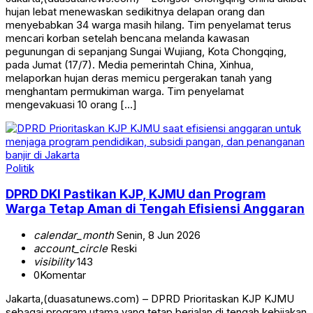
hujan lebat menewaskan sedikitnya delapan orang dan
menyebabkan 34 warga masih hilang. Tim penyelamat terus
mencari korban setelah bencana melanda kawasan
pegunungan di sepanjang Sungai Wujiang, Kota Chongqing,
pada Jumat (17/7). Media pemerintah China, Xinhua,
melaporkan hujan deras memicu pergerakan tanah yang
menghantam permukiman warga. Tim penyelamat
mengevakuasi 10 orang […]
Politik
DPRD DKI Pastikan KJP, KJMU dan Program
Warga Tetap Aman di Tengah Efisiensi Anggaran
calendar_month
Senin, 8 Jun 2026
account_circle
Reski
visibility
143
0
Komentar
Jakarta,(duasatunews.com) – DPRD Prioritaskan KJP KJMU
sebagai program utama yang tetap berjalan di tengah kebijakan