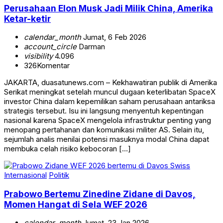
Perusahaan Elon Musk Jadi Milik China, Amerika
Ketar-ketir
calendar_month
Jumat, 6 Feb 2026
account_circle
Darman
visibility
4.096
326
Komentar
JAKARTA, duasatunews.com – Kekhawatiran publik di Amerika
Serikat meningkat setelah muncul dugaan keterlibatan SpaceX
investor China dalam kepemilikan saham perusahaan antariksa
strategis tersebut. Isu ini langsung menyentuh kepentingan
nasional karena SpaceX mengelola infrastruktur penting yang
menopang pertahanan dan komunikasi militer AS. Selain itu,
sejumlah analis menilai potensi masuknya modal China dapat
membuka celah risiko kebocoran […]
Internasional
Politik
Prabowo Bertemu Zinedine Zidane di Davos,
Momen Hangat di Sela WEF 2026
calendar_month
Jumat, 23 Jan 2026