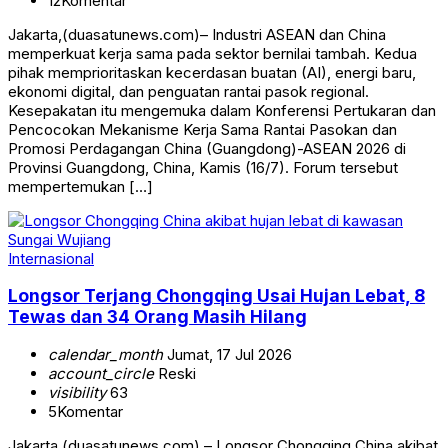
12
Komentar
Jakarta,(duasatunews.com)– Industri ASEAN dan China
memperkuat kerja sama pada sektor bernilai tambah. Kedua
pihak memprioritaskan kecerdasan buatan (AI), energi baru,
ekonomi digital, dan penguatan rantai pasok regional.
Kesepakatan itu mengemuka dalam Konferensi Pertukaran dan
Pencocokan Mekanisme Kerja Sama Rantai Pasokan dan
Promosi Perdagangan China (Guangdong)-ASEAN 2026 di
Provinsi Guangdong, China, Kamis (16/7). Forum tersebut
mempertemukan […]
Internasional
Longsor Terjang Chongqing Usai Hujan Lebat, 8
Tewas dan 34 Orang Masih Hilang
calendar_month
Jumat, 17 Jul 2026
account_circle
Reski
visibility
63
5
Komentar
Jakarta,(duasatunews.com) – Longsor Chongqing China akibat