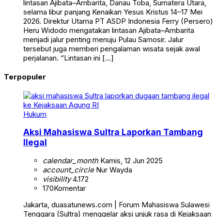
lintasan Ajibata–Ambarita, Danau Toba, Sumatera Utara,
selama libur panjang Kenaikan Yesus Kristus 14–17 Mei
2026. Direktur Utama PT ASDP Indonesia Ferry (Persero)
Heru Widodo mengatakan lintasan Ajibata–Ambarita
menjadi jalur penting menuju Pulau Samosir. Jalur
tersebut juga memberi pengalaman wisata sejak awal
perjalanan. “Lintasan ini […]
Terpopuler
Hukum
Aksi Mahasiswa Sultra Laporkan Tambang
Ilegal
calendar_month
Kamis, 12 Jun 2025
account_circle
Nur Wayda
visibility
4.172
170
Komentar
Jakarta, duasatunews.com | Forum Mahasiswa Sulawesi
Tenggara (Sultra) menggelar aksi unjuk rasa di Kejaksaan