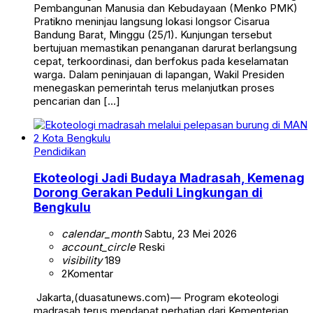
Pembangunan Manusia dan Kebudayaan (Menko PMK)
Pratikno meninjau langsung lokasi longsor Cisarua
Bandung Barat, Minggu (25/1). Kunjungan tersebut
bertujuan memastikan penanganan darurat berlangsung
cepat, terkoordinasi, dan berfokus pada keselamatan
warga. Dalam peninjauan di lapangan, Wakil Presiden
menegaskan pemerintah terus melanjutkan proses
pencarian dan […]
Pendidikan
Ekoteologi Jadi Budaya Madrasah, Kemenag
Dorong Gerakan Peduli Lingkungan di
Bengkulu
calendar_month
Sabtu, 23 Mei 2026
account_circle
Reski
visibility
189
2
Komentar
Jakarta,(duasatunews.com)— Program ekoteologi
madrasah terus mendapat perhatian dari Kementerian