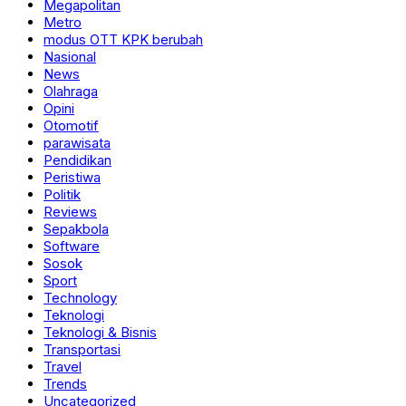
Megapolitan
Metro
modus OTT KPK berubah
Nasional
News
Olahraga
Opini
Otomotif
parawisata
Pendidikan
Peristiwa
Politik
Reviews
Sepakbola
Software
Sosok
Sport
Technology
Teknologi
Teknologi & Bisnis
Transportasi
Travel
Trends
Uncategorized