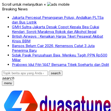
Scroll untuk melanjutkan
×
Breaking News
Jakarta Percepat Penanganan Polusi, Andalkan PLTSa
dan Bus Listrik
GMH Sultra-Jakarta Desak Copot Kepala Bea Cukai
Kendari, Soroti Maraknya Rokok dan Alkohol Ilegal
British Airways : Kenaikan Harga Tiket Pesawat Akibat
Krisis BBM
Bansos Belum Cair 2026, Kemensos Catat 3 Juta
Penerima Baru
Sidak Pajak Perusahaan Baja, Menkeu Tagih PPN Rp500
Miliar
Prabowo Idul Fitri 1447 Bersama Titiek Soeharto dan Didit
search
search
menu