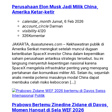
Perusahaan Elon Musk Jadi Milik China,
Amerika Ketar-ketir
calendar_month
Jumat, 6 Feb 2026
account_circle
Darman
visibility
4.120
326
Komentar
JAKARTA, duasatunews.com – Kekhawatiran publik di
Amerika Serikat meningkat setelah muncul dugaan
keterlibatan SpaceX investor China dalam kepemilikan
saham perusahaan antariksa strategis tersebut. Isu ini
langsung menyentuh kepentingan nasional karena
SpaceX mengelola infrastruktur penting yang menopang
pertahanan dan komunikasi militer AS. Selain itu, sejumlah
analis menilai potensi masuknya modal China dapat
membuka celah risiko kebocoran […]
Internasional
Politik
Prabowo Bertemu Zinedine Zidane di Davos,
Momen Hangat di Sela WEF 2026