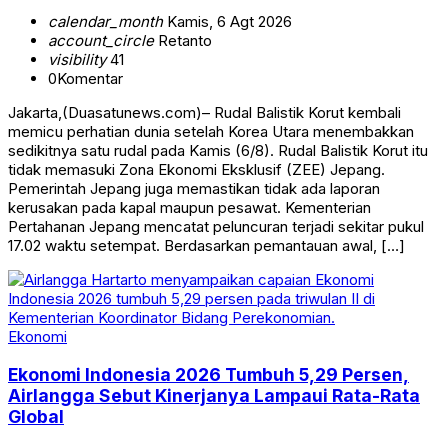
calendar_month
Kamis, 6 Agt 2026
account_circle
Retanto
visibility
41
0
Komentar
Jakarta,(Duasatunews.com)– Rudal Balistik Korut kembali
memicu perhatian dunia setelah Korea Utara menembakkan
sedikitnya satu rudal pada Kamis (6/8). Rudal Balistik Korut itu
tidak memasuki Zona Ekonomi Eksklusif (ZEE) Jepang.
Pemerintah Jepang juga memastikan tidak ada laporan
kerusakan pada kapal maupun pesawat. Kementerian
Pertahanan Jepang mencatat peluncuran terjadi sekitar pukul
17.02 waktu setempat. Berdasarkan pemantauan awal, […]
Ekonomi
Ekonomi Indonesia 2026 Tumbuh 5,29 Persen,
Airlangga Sebut Kinerjanya Lampaui Rata-Rata
Global