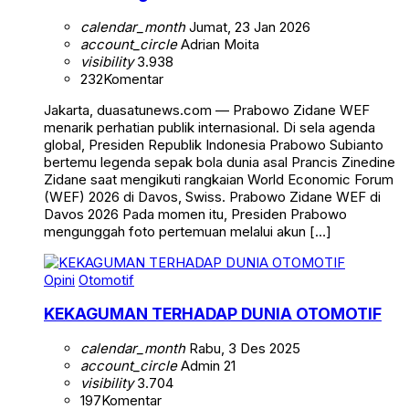
calendar_month
Jumat, 23 Jan 2026
account_circle
Adrian Moita
visibility
3.938
232
Komentar
Jakarta, duasatunews.com — Prabowo Zidane WEF
menarik perhatian publik internasional. Di sela agenda
global, Presiden Republik Indonesia Prabowo Subianto
bertemu legenda sepak bola dunia asal Prancis Zinedine
Zidane saat mengikuti rangkaian World Economic Forum
(WEF) 2026 di Davos, Swiss. Prabowo Zidane WEF di
Davos 2026 Pada momen itu, Presiden Prabowo
mengunggah foto pertemuan melalui akun […]
Opini
Otomotif
KEKAGUMAN TERHADAP DUNIA OTOMOTIF
calendar_month
Rabu, 3 Des 2025
account_circle
Admin 21
visibility
3.704
197
Komentar