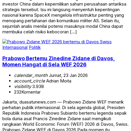
investor China dalam kepemilikan saham perusahaan antariksa
strategis tersebut. Isu ini langsung menyentuh kepentingan
nasional karena SpaceX mengelola infrastruktur penting yang
menopang pertahanan dan komunikasi militer AS. Selain itu,
sejumlah analis menilai potensi masuknya modal China dapat
membuka celah risiko kebocoran […]
Internasional
Politik
Prabowo Bertemu Zinedine Zidane di Davos,
Momen Hangat di Sela WEF 2026
calendar_month
Jumat, 23 Jan 2026
account_circle
Adrian Moita
visibility
3.938
232
Komentar
Jakarta, duasatunews.com — Prabowo Zidane WEF menarik
perhatian publik internasional. Di sela agenda global, Presiden
Republik Indonesia Prabowo Subianto bertemu legenda sepak
bola dunia asal Prancis Zinedine Zidane saat mengikuti
rangkaian World Economic Forum (WEF) 2026 di Davos, Swiss.
Prabowo Zidane WEF di Davos 2026 Pada momen itu,