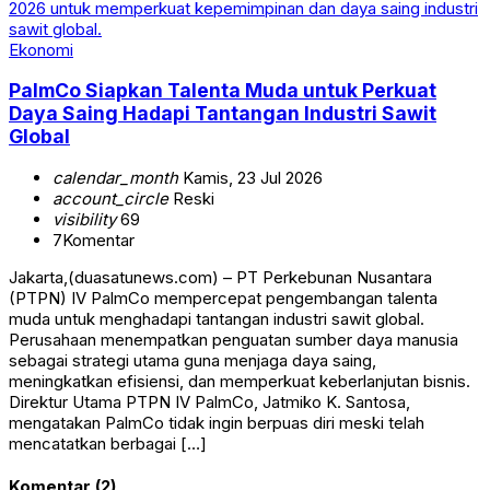
Ekonomi
PalmCo Siapkan Talenta Muda untuk Perkuat
Daya Saing Hadapi Tantangan Industri Sawit
Global
calendar_month
Kamis, 23 Jul 2026
account_circle
Reski
visibility
69
7
Komentar
Jakarta,(duasatunews.com) – PT Perkebunan Nusantara
(PTPN) IV PalmCo mempercepat pengembangan talenta
muda untuk menghadapi tantangan industri sawit global.
Perusahaan menempatkan penguatan sumber daya manusia
sebagai strategi utama guna menjaga daya saing,
meningkatkan efisiensi, dan memperkuat keberlanjutan bisnis.
Direktur Utama PTPN IV PalmCo, Jatmiko K. Santosa,
mengatakan PalmCo tidak ingin berpuas diri meski telah
mencatatkan berbagai […]
Komentar (2)