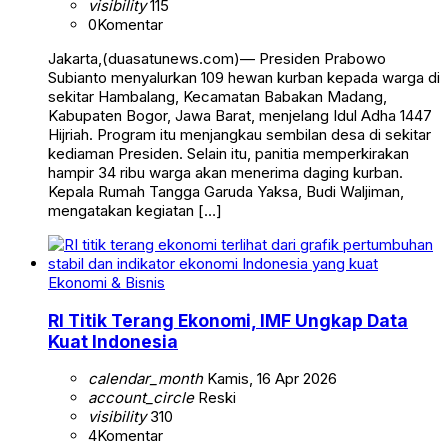
visibility
115
0
Komentar
Jakarta,(duasatunews.com)— Presiden Prabowo
Subianto menyalurkan 109 hewan kurban kepada warga di
sekitar Hambalang, Kecamatan Babakan Madang,
Kabupaten Bogor, Jawa Barat, menjelang Idul Adha 1447
Hijriah. Program itu menjangkau sembilan desa di sekitar
kediaman Presiden. Selain itu, panitia memperkirakan
hampir 34 ribu warga akan menerima daging kurban.
Kepala Rumah Tangga Garuda Yaksa, Budi Waljiman,
mengatakan kegiatan […]
Ekonomi & Bisnis
RI Titik Terang Ekonomi, IMF Ungkap Data
Kuat Indonesia
calendar_month
Kamis, 16 Apr 2026
account_circle
Reski
visibility
310
4
Komentar