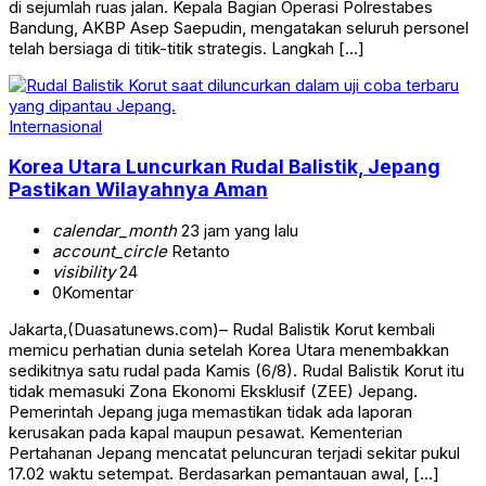
di sejumlah ruas jalan. Kepala Bagian Operasi Polrestabes
Bandung, AKBP Asep Saepudin, mengatakan seluruh personel
telah bersiaga di titik-titik strategis. Langkah […]
Internasional
Korea Utara Luncurkan Rudal Balistik, Jepang
Pastikan Wilayahnya Aman
calendar_month
23 jam yang lalu
account_circle
Retanto
visibility
24
0
Komentar
Jakarta,(Duasatunews.com)– Rudal Balistik Korut kembali
memicu perhatian dunia setelah Korea Utara menembakkan
sedikitnya satu rudal pada Kamis (6/8). Rudal Balistik Korut itu
tidak memasuki Zona Ekonomi Eksklusif (ZEE) Jepang.
Pemerintah Jepang juga memastikan tidak ada laporan
kerusakan pada kapal maupun pesawat. Kementerian
Pertahanan Jepang mencatat peluncuran terjadi sekitar pukul
17.02 waktu setempat. Berdasarkan pemantauan awal, […]