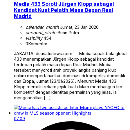
Media 433 Soroti Jürgen Klopp sebagai
Kandidat Kuat Pelatih Masa Depan Real
Madrid
calendar_month
Jumat, 23 Jan 2026
account_circle
Brian Putra
visibility
454
0
Komentar
JAKARTA, duasatunews.com — Media sepak bola global
433 menempatkan Jürgen Klopp sebagai kandidat
terdepan pelatih masa depan Real Madrid. Media
tersebut menyoroti arah proyek jangka panjang klub
dalam mempertahankan dominasi di kompetisi domestik
dan Eropa, Jumat (23/01/2026). Menurut Media 433,
Klopp memiliki rekam jejak kuat dalam membangun tim
kompetitif dengan identitas permainan yang jelas. Ia
mengandalkan […]
07.09