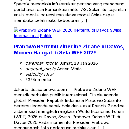
SpaceX mengelola infrastruktur penting yang menopang
pertahanan dan komunikasi militer AS. Selain itu, sejumlah
analis menilai potensi masuknya modal China dapat
membuka celah risiko kebocoran […]
Internasional
Politik
Prabowo Bertemu Zinedine Zidane di Davos,
Momen Hangat di Sela WEF 2026
calendar_month
Jumat, 23 Jan 2026
account_circle
Adrian Moita
visibility
3.864
232
Komentar
Jakarta, duasatunews.com — Prabowo Zidane WEF
menarik perhatian publik internasional. Di sela agenda
global, Presiden Republik Indonesia Prabowo Subianto
bertemu legenda sepak bola dunia asal Prancis Zinedine
Zidane saat mengikuti rangkaian World Economic Forum
(WEF) 2026 di Davos, Swiss. Prabowo Zidane WEF di
Davos 2026 Pada momen itu, Presiden Prabowo
mengunggah foto pertemuan melalui akun […]