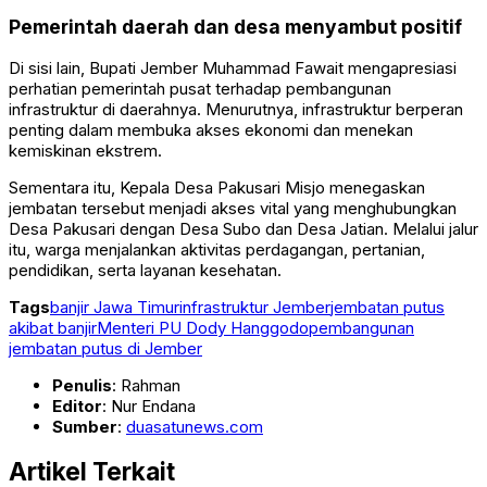
Pemerintah daerah dan desa menyambut positif
Di sisi lain, Bupati Jember Muhammad Fawait mengapresiasi
perhatian pemerintah pusat terhadap pembangunan
infrastruktur di daerahnya. Menurutnya, infrastruktur berperan
penting dalam membuka akses ekonomi dan menekan
kemiskinan ekstrem.
Sementara itu, Kepala Desa Pakusari Misjo menegaskan
jembatan tersebut menjadi akses vital yang menghubungkan
Desa Pakusari dengan Desa Subo dan Desa Jatian. Melalui jalur
itu, warga menjalankan aktivitas perdagangan, pertanian,
pendidikan, serta layanan kesehatan.
Tags
banjir Jawa Timur
infrastruktur Jember
jembatan putus
akibat banjir
Menteri PU Dody Hanggodo
pembangunan
jembatan putus di Jember
Penulis
: Rahman
Editor
: Nur Endana
Sumber
:
duasatunews.com
Artikel Terkait