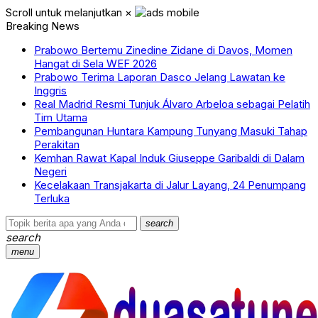
Scroll untuk melanjutkan
×
Breaking News
Prabowo Bertemu Zinedine Zidane di Davos, Momen
Hangat di Sela WEF 2026
Prabowo Terima Laporan Dasco Jelang Lawatan ke
Inggris
Real Madrid Resmi Tunjuk Álvaro Arbeloa sebagai Pelatih
Tim Utama
Pembangunan Huntara Kampung Tunyang Masuki Tahap
Perakitan
Kemhan Rawat Kapal Induk Giuseppe Garibaldi di Dalam
Negeri
Kecelakaan Transjakarta di Jalur Layang, 24 Penumpang
Terluka
search
search
menu