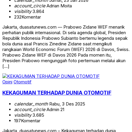
calendar_month
Jumat, 23 Jan 2026
account_circle
Adrian Moita
visibility
3.864
232
Komentar
Jakarta, duasatunews.com — Prabowo Zidane WEF menarik
perhatian publik internasional. Di sela agenda global, Presiden
Republik Indonesia Prabowo Subianto bertemu legenda sepak
bola dunia asal Prancis Zinedine Zidane saat mengikuti
rangkaian World Economic Forum (WEF) 2026 di Davos, Swiss.
Prabowo Zidane WEF di Davos 2026 Pada momen itu,
Presiden Prabowo mengunggah foto pertemuan melalui akun
[…]
Opini
Otomotif
KEKAGUMAN TERHADAP DUNIA OTOMOTIF
calendar_month
Rabu, 3 Des 2025
account_circle
Admin 21
visibility
3.685
197
Komentar
Jakarta, duasatunews.com – Kekaguman terhadap dunia