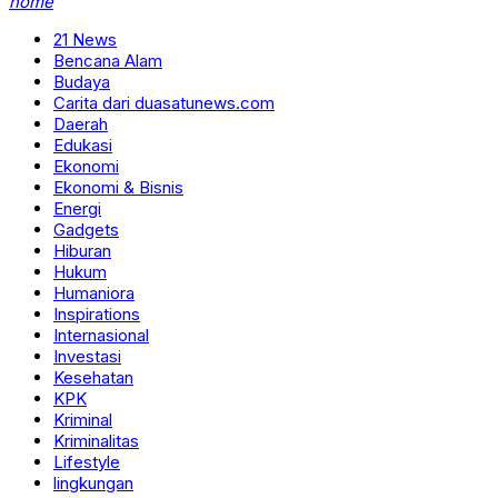
home
21 News
Bencana Alam
Budaya
Carita dari duasatunews.com
Daerah
Edukasi
Ekonomi
Ekonomi & Bisnis
Energi
Gadgets
Hiburan
Hukum
Humaniora
Inspirations
Internasional
Investasi
Kesehatan
KPK
Kriminal
Kriminalitas
Lifestyle
lingkungan