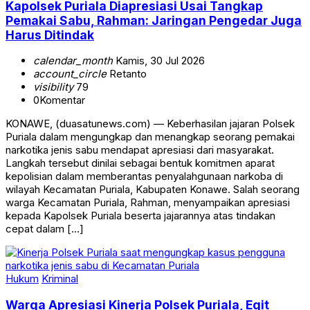
Kapolsek Puriala Diapresiasi Usai Tangkap
Pemakai Sabu, Rahman: Jaringan Pengedar Juga
Harus Ditindak
calendar_month
Kamis, 30 Jul 2026
account_circle
Retanto
visibility
79
0
Komentar
KONAWE, (duasatunews.com) — Keberhasilan jajaran Polsek
Puriala dalam mengungkap dan menangkap seorang pemakai
narkotika jenis sabu mendapat apresiasi dari masyarakat.
Langkah tersebut dinilai sebagai bentuk komitmen aparat
kepolisian dalam memberantas penyalahgunaan narkoba di
wilayah Kecamatan Puriala, Kabupaten Konawe. Salah seorang
warga Kecamatan Puriala, Rahman, menyampaikan apresiasi
kepada Kapolsek Puriala beserta jajarannya atas tindakan
cepat dalam […]
Hukum
Kriminal
Warga Apresiasi Kinerja Polsek Puriala, Egit