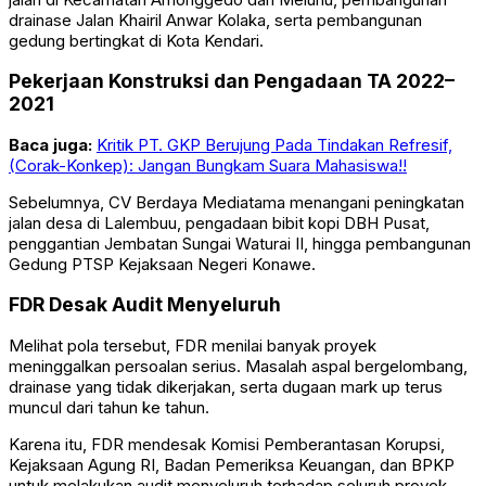
drainase Jalan Khairil Anwar Kolaka, serta pembangunan
gedung bertingkat di Kota Kendari.
Pekerjaan Konstruksi dan Pengadaan TA 2022–
2021
Baca juga:
Kritik PT. GKP Berujung Pada Tindakan Refresif,
(Corak-Konkep): Jangan Bungkam Suara Mahasiswa!!
Sebelumnya, CV Berdaya Mediatama menangani peningkatan
jalan desa di Lalembuu, pengadaan bibit kopi DBH Pusat,
penggantian Jembatan Sungai Waturai II, hingga pembangunan
Gedung PTSP Kejaksaan Negeri Konawe.
FDR Desak Audit Menyeluruh
Melihat pola tersebut, FDR menilai banyak proyek
meninggalkan persoalan serius. Masalah aspal bergelombang,
drainase yang tidak dikerjakan, serta dugaan mark up terus
muncul dari tahun ke tahun.
Karena itu, FDR mendesak
Komisi Pemberantasan Korupsi
,
Kejaksaan Agung RI
,
Badan Pemeriksa Keuangan
, dan
BPKP
untuk melakukan audit menyeluruh terhadap seluruh proyek