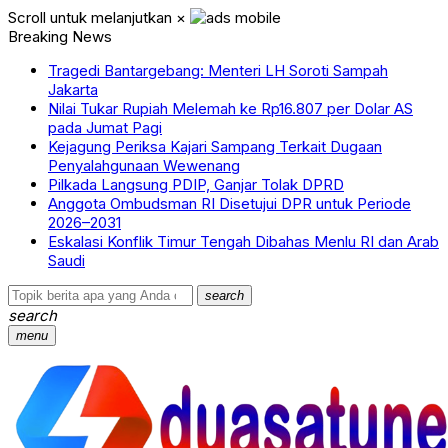
Scroll untuk melanjutkan
×
Breaking News
Tragedi Bantargebang: Menteri LH Soroti Sampah
Jakarta
Nilai Tukar Rupiah Melemah ke Rp16.807 per Dolar AS
pada Jumat Pagi
Kejagung Periksa Kajari Sampang Terkait Dugaan
Penyalahgunaan Wewenang
Pilkada Langsung PDIP, Ganjar Tolak DPRD
Anggota Ombudsman RI Disetujui DPR untuk Periode
2026–2031
Eskalasi Konflik Timur Tengah Dibahas Menlu RI dan Arab
Saudi
search
search
menu