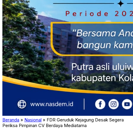
Beranda
»
Nasional
»
FDR Geruduk Kejagung Desak Segera
Periksa Pimpinan CV Berdaya Mediatama