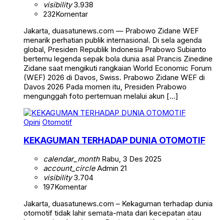
visibility
3.938
232
Komentar
Jakarta, duasatunews.com — Prabowo Zidane WEF
menarik perhatian publik internasional. Di sela agenda
global, Presiden Republik Indonesia Prabowo Subianto
bertemu legenda sepak bola dunia asal Prancis Zinedine
Zidane saat mengikuti rangkaian World Economic Forum
(WEF) 2026 di Davos, Swiss. Prabowo Zidane WEF di
Davos 2026 Pada momen itu, Presiden Prabowo
mengunggah foto pertemuan melalui akun […]
Opini
Otomotif
KEKAGUMAN TERHADAP DUNIA OTOMOTIF
calendar_month
Rabu, 3 Des 2025
account_circle
Admin 21
visibility
3.704
197
Komentar
Jakarta, duasatunews.com – Kekaguman terhadap dunia
otomotif tidak lahir semata-mata dari kecepatan atau