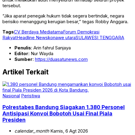
tersebut.
“Jika aparat penegak hukum tidak segera bertindak, negara
berisiko menanggung kerugian besar,” tegas Robby Anggara.
Tags
CV Berdaya Mediatama
Forum Demokrasi
Rakyat
Headline News
konawe utara
SULAWESI TENGGARA
Penulis
: Arin fahrul Sanjaya
Editor
: Nur Wayda
Sumber
:
https://duasatunews.com
Artikel Terkait
Nasional
Peristiwa
Polrestabes Bandung Siagakan 1.380 Personel
Antisipasi Konvoi Bobotoh Usai Final Piala
Presiden
calendar_month
Kamis, 6 Agt 2026