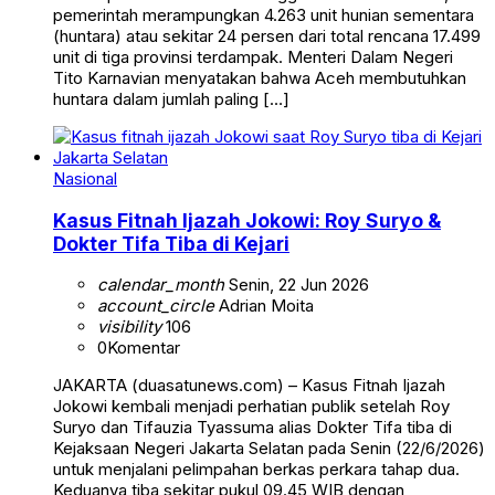
pemerintah merampungkan 4.263 unit hunian sementara
(huntara) atau sekitar 24 persen dari total rencana 17.499
unit di tiga provinsi terdampak. Menteri Dalam Negeri
Tito Karnavian menyatakan bahwa Aceh membutuhkan
huntara dalam jumlah paling […]
Nasional
Kasus Fitnah Ijazah Jokowi: Roy Suryo &
Dokter Tifa Tiba di Kejari
calendar_month
Senin, 22 Jun 2026
account_circle
Adrian Moita
visibility
106
0
Komentar
JAKARTA (duasatunews.com) – Kasus Fitnah Ijazah
Jokowi kembali menjadi perhatian publik setelah Roy
Suryo dan Tifauzia Tyassuma alias Dokter Tifa tiba di
Kejaksaan Negeri Jakarta Selatan pada Senin (22/6/2026)
untuk menjalani pelimpahan berkas perkara tahap dua.
Keduanya tiba sekitar pukul 09.45 WIB dengan