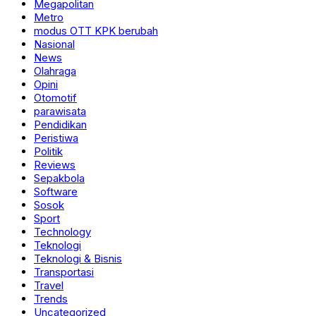
Megapolitan
Metro
modus OTT KPK berubah
Nasional
News
Olahraga
Opini
Otomotif
parawisata
Pendidikan
Peristiwa
Politik
Reviews
Sepakbola
Software
Sosok
Sport
Technology
Teknologi
Teknologi & Bisnis
Transportasi
Travel
Trends
Uncategorized