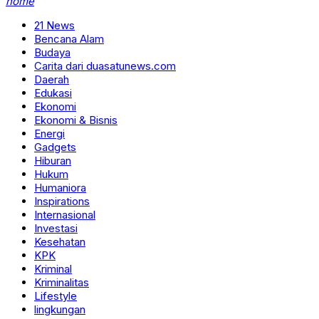
home
21 News
Bencana Alam
Budaya
Carita dari duasatunews.com
Daerah
Edukasi
Ekonomi
Ekonomi & Bisnis
Energi
Gadgets
Hiburan
Hukum
Humaniora
Inspirations
Internasional
Investasi
Kesehatan
KPK
Kriminal
Kriminalitas
Lifestyle
lingkungan