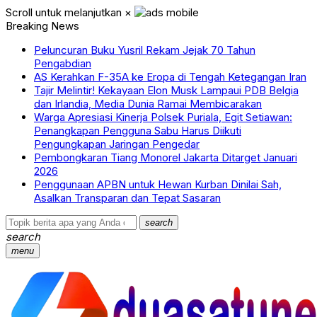
Scroll untuk melanjutkan
×
Breaking News
Peluncuran Buku Yusril Rekam Jejak 70 Tahun
Pengabdian
AS Kerahkan F-35A ke Eropa di Tengah Ketegangan Iran
Tajir Melintir! Kekayaan Elon Musk Lampaui PDB Belgia
dan Irlandia, Media Dunia Ramai Membicarakan
Warga Apresiasi Kinerja Polsek Puriala, Egit Setiawan:
Penangkapan Pengguna Sabu Harus Diikuti
Pengungkapan Jaringan Pengedar
Pembongkaran Tiang Monorel Jakarta Ditarget Januari
2026
Penggunaan APBN untuk Hewan Kurban Dinilai Sah,
Asalkan Transparan dan Tepat Sasaran
search
search
menu