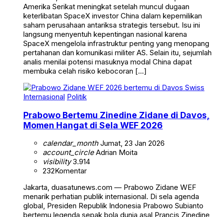
Amerika Serikat meningkat setelah muncul dugaan
keterlibatan SpaceX investor China dalam kepemilikan
saham perusahaan antariksa strategis tersebut. Isu ini
langsung menyentuh kepentingan nasional karena
SpaceX mengelola infrastruktur penting yang menopang
pertahanan dan komunikasi militer AS. Selain itu, sejumlah
analis menilai potensi masuknya modal China dapat
membuka celah risiko kebocoran […]
Internasional
Politik
Prabowo Bertemu Zinedine Zidane di Davos,
Momen Hangat di Sela WEF 2026
calendar_month
Jumat, 23 Jan 2026
account_circle
Adrian Moita
visibility
3.914
232
Komentar
Jakarta, duasatunews.com — Prabowo Zidane WEF
menarik perhatian publik internasional. Di sela agenda
global, Presiden Republik Indonesia Prabowo Subianto
bertemu legenda sepak bola dunia asal Prancis Zinedine