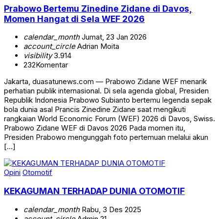
Prabowo Bertemu Zinedine Zidane di Davos,
Momen Hangat di Sela WEF 2026
calendar_month
Jumat, 23 Jan 2026
account_circle
Adrian Moita
visibility
3.914
232
Komentar
Jakarta, duasatunews.com — Prabowo Zidane WEF menarik
perhatian publik internasional. Di sela agenda global, Presiden
Republik Indonesia Prabowo Subianto bertemu legenda sepak
bola dunia asal Prancis Zinedine Zidane saat mengikuti
rangkaian World Economic Forum (WEF) 2026 di Davos, Swiss.
Prabowo Zidane WEF di Davos 2026 Pada momen itu,
Presiden Prabowo mengunggah foto pertemuan melalui akun
[…]
Opini
Otomotif
KEKAGUMAN TERHADAP DUNIA OTOMOTIF
calendar_month
Rabu, 3 Des 2025
account_circle
Admin 21