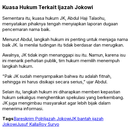
Kuasa Hukum Terkait Ijazah Jokowi
Sementara itu, kuasa hukum JK,
Abdul Haji Talaohu
,
menyatakan pihaknya tengah menyiapkan laporan dugaan
pencemaran nama baik.
Menurut Abdul, langkah hukum ini penting untuk menjaga nama
baik JK. Ia menilai tudingan itu tidak berdasar dan merugikan.
Awalnya, JK tidak ingin menanggapi isu itu. Namun, karena isu
ini menarik perhatian publik, tim hukum memilih menempuh
langkah hukum.
“Pak JK sudah menyampaikan bahwa itu adalah fitnah,
sehingga ini harus disikapi secara serius,” ujar Abdul.
Selain itu, langkah hukum ini diharapkan memberi kepastian
hukum sekaligus menghentikan spekulasi yang berkembang.
JK juga mengimbau masyarakat agar lebih bijak dalam
menerima informasi.
Tags
Bareskrim Polri
Ijazah Jokowi
JK bantah ijazah
Jokowi
Jusuf Kalla
Roy Suryo