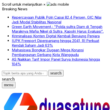
Scroll untuk melanjutkan
×
Breaking News
Kepercayaan Publik Polri Capai 82,4 Persen, GIC Nilai
Jadi Modal Stabilitas Nasional
Green Earth Movement,: “Polda sultra Diam di Tengah
Maraknya Mafia Nikel di Sultra, Kapolri Harus Evaluasi”.
Kriminalisasi Konten Digital Kembali Berujung Penjara
IUPK Freeport Diperpanjang hingga 2041, RI Perkuat
Kendali Saham Jadi 63%
Mahasiswa Bongkar Dugaan Mega Korupsi
Pembangunan Gerbang Kota Wanggudu
AS Naikkan Tarif Impor Panel Surya Indonesia hingga
104%
search
search
menu