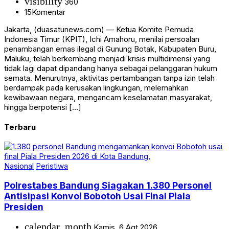
visibility
360
15
Komentar
Jakarta, (duasatunews.com) — Ketua Komite Pemuda
Indonesia Timur (KPIT), Ichi Amahoru, menilai persoalan
penambangan emas ilegal di Gunung Botak, Kabupaten Buru,
Maluku, telah berkembang menjadi krisis multidimensi yang
tidak lagi dapat dipandang hanya sebagai pelanggaran hukum
semata. Menurutnya, aktivitas pertambangan tanpa izin telah
berdampak pada kerusakan lingkungan, melemahkan
kewibawaan negara, mengancam keselamatan masyarakat,
hingga berpotensi […]
Terbaru
Nasional
Peristiwa
Polrestabes Bandung Siagakan 1.380 Personel
Antisipasi Konvoi Bobotoh Usai Final Piala
Presiden
calendar_month
Kamis, 6 Agt 2026