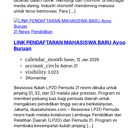
dibahas dalam rubrik Teknologi dan Otomotif di berbagai
media daring. Industri otomotif mendorong manusia
untuk terus berinovasi. Para […]
21 News
Pendidikan
LINK PENDAFTARAN MAHASISWA BARU Ayoo
Buruan
calendar_month
Senin, 12 Jan 2026
account_circle
Admin 21
visibility
3.023
3
Komentar
Beasiswa Kuliah LP2D Pemuda 21 resmi dibuka untuk
jenjang S1, S2, dan S3 melalui jalur prestasi. Program ini
memberi peluang luas bagi pemuda daerah untuk
mengakses pendidikan tinggi secara berkelanjutan.
Jakarta, duasatunews.com – Beasiswa LP2D Pemuda
resmi hadir melalui kolaborasi Lembaga Pendidikan dan
Pelatihan Daerah (LP2D) dan Pemuda 21. Program ini
membuka kesempatan kuliah jenjang […]