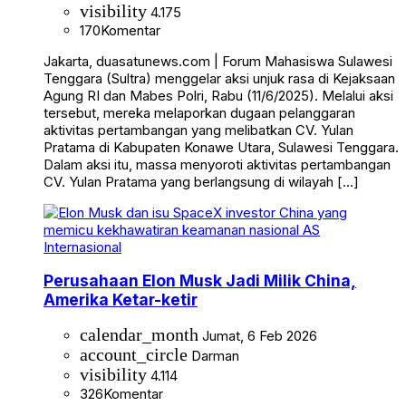
visibility
4.175
170
Komentar
Jakarta, duasatunews.com | Forum Mahasiswa Sulawesi
Tenggara (Sultra) menggelar aksi unjuk rasa di Kejaksaan
Agung RI dan Mabes Polri, Rabu (11/6/2025). Melalui aksi
tersebut, mereka melaporkan dugaan pelanggaran
aktivitas pertambangan yang melibatkan CV. Yulan
Pratama di Kabupaten Konawe Utara, Sulawesi Tenggara.
Dalam aksi itu, massa menyoroti aktivitas pertambangan
CV. Yulan Pratama yang berlangsung di wilayah […]
Internasional
Perusahaan Elon Musk Jadi Milik China,
Amerika Ketar-ketir
calendar_month
Jumat, 6 Feb 2026
account_circle
Darman
visibility
4.114
326
Komentar