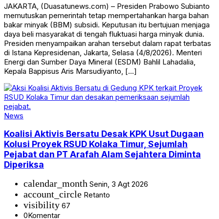
JAKARTA, (Duasatunews.com) – Presiden Prabowo Subianto
memutuskan pemerintah tetap mempertahankan harga bahan
bakar minyak (BBM) subsidi. Keputusan itu bertujuan menjaga
daya beli masyarakat di tengah fluktuasi harga minyak dunia.
Presiden menyampaikan arahan tersebut dalam rapat terbatas
di Istana Kepresidenan, Jakarta, Selasa (4/8/2026). Menteri
Energi dan Sumber Daya Mineral (ESDM) Bahlil Lahadalia,
Kepala Bappisus Aris Marsudiyanto, […]
News
Koalisi Aktivis Bersatu Desak KPK Usut Dugaan
Kolusi Proyek RSUD Kolaka Timur, Sejumlah
Pejabat dan PT Arafah Alam Sejahtera Diminta
Diperiksa
calendar_month
Senin, 3 Agt 2026
account_circle
Retanto
visibility
67
0
Komentar