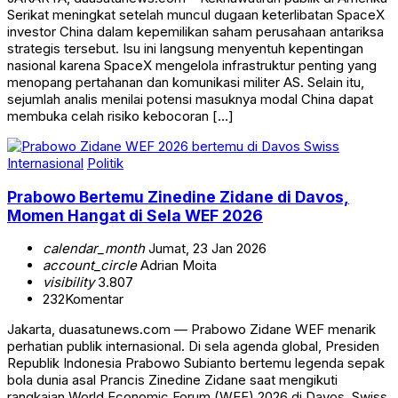
Serikat meningkat setelah muncul dugaan keterlibatan SpaceX
investor China dalam kepemilikan saham perusahaan antariksa
strategis tersebut. Isu ini langsung menyentuh kepentingan
nasional karena SpaceX mengelola infrastruktur penting yang
menopang pertahanan dan komunikasi militer AS. Selain itu,
sejumlah analis menilai potensi masuknya modal China dapat
membuka celah risiko kebocoran […]
Internasional
Politik
Prabowo Bertemu Zinedine Zidane di Davos,
Momen Hangat di Sela WEF 2026
calendar_month
Jumat, 23 Jan 2026
account_circle
Adrian Moita
visibility
3.807
232
Komentar
Jakarta, duasatunews.com — Prabowo Zidane WEF menarik
perhatian publik internasional. Di sela agenda global, Presiden
Republik Indonesia Prabowo Subianto bertemu legenda sepak
bola dunia asal Prancis Zinedine Zidane saat mengikuti
rangkaian World Economic Forum (WEF) 2026 di Davos, Swiss.