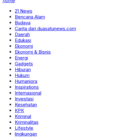
home
21 News
Bencana Alam
Budaya
Carita dari duasatunews.com
Daerah
Edukasi
Ekonomi
Ekonomi & Bisnis
Energi
Gadgets
Hiburan
Hukum
Humaniora
Inspirations
Internasional
Investasi
Kesehatan
KPK
Kriminal
Kriminalitas
Lifestyle
lingkungan