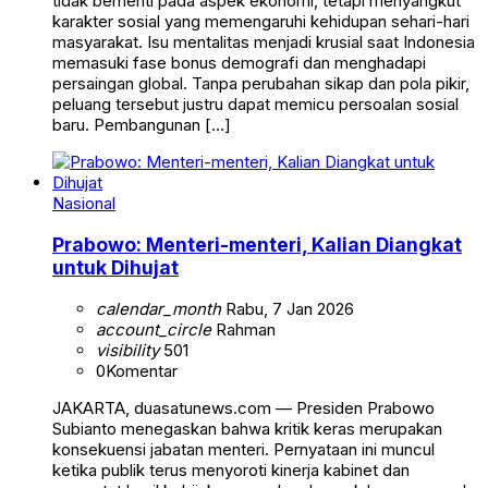
tidak berhenti pada aspek ekonomi, tetapi menyangkut
karakter sosial yang memengaruhi kehidupan sehari-hari
masyarakat. Isu mentalitas menjadi krusial saat Indonesia
memasuki fase bonus demografi dan menghadapi
persaingan global. Tanpa perubahan sikap dan pola pikir,
peluang tersebut justru dapat memicu persoalan sosial
baru. Pembangunan […]
Nasional
Prabowo: Menteri-menteri, Kalian Diangkat
untuk Dihujat
calendar_month
Rabu, 7 Jan 2026
account_circle
Rahman
visibility
501
0
Komentar
JAKARTA, duasatunews.com — Presiden Prabowo
Subianto menegaskan bahwa kritik keras merupakan
konsekuensi jabatan menteri. Pernyataan ini muncul
ketika publik terus menyoroti kinerja kabinet dan