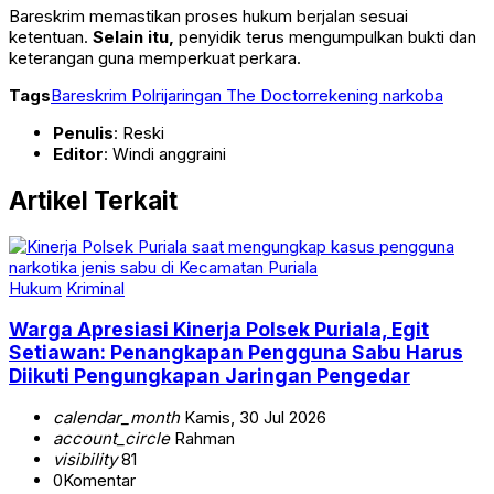
Bareskrim memastikan proses hukum berjalan sesuai
ketentuan.
Selain itu,
penyidik terus mengumpulkan bukti dan
keterangan guna memperkuat perkara.
Tags
Bareskrim Polri
jaringan The Doctor
rekening narkoba
Penulis
: Reski
Editor
: Windi anggraini
Artikel Terkait
Hukum
Kriminal
Warga Apresiasi Kinerja Polsek Puriala, Egit
Setiawan: Penangkapan Pengguna Sabu Harus
Diikuti Pengungkapan Jaringan Pengedar
calendar_month
Kamis, 30 Jul 2026
account_circle
Rahman
visibility
81
0
Komentar