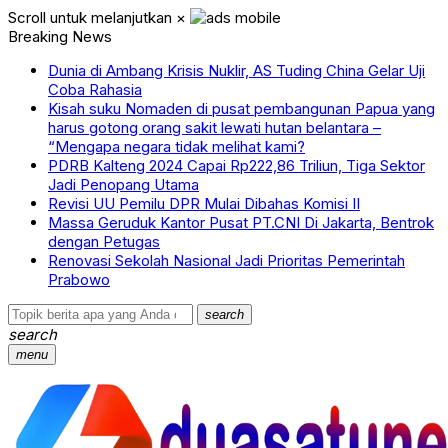
Scroll untuk melanjutkan
×
Breaking News
Dunia di Ambang Krisis Nuklir, AS Tuding China Gelar Uji
Coba Rahasia
Kisah suku Nomaden di pusat pembangunan Papua yang
harus gotong orang sakit lewati hutan belantara –
“Mengapa negara tidak melihat kami?
PDRB Kalteng 2024 Capai Rp222,86 Triliun, Tiga Sektor
Jadi Penopang Utama
Revisi UU Pemilu DPR Mulai Dibahas Komisi II
Massa Geruduk Kantor Pusat PT.CNI Di Jakarta, Bentrok
dengan Petugas
Renovasi Sekolah Nasional Jadi Prioritas Pemerintah
Prabowo
search
search
menu