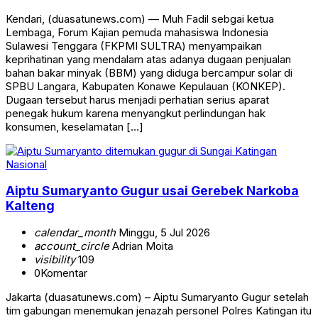
Kendari, (duasatunews.com) — Muh Fadil sebgai ketua
Lembaga, Forum Kajian pemuda mahasiswa Indonesia
Sulawesi Tenggara (FKPMI SULTRA) menyampaikan
keprihatinan yang mendalam atas adanya dugaan penjualan
bahan bakar minyak (BBM) yang diduga bercampur solar di
SPBU Langara, Kabupaten Konawe Kepulauan (KONKEP).
Dugaan tersebut harus menjadi perhatian serius aparat
penegak hukum karena menyangkut perlindungan hak
konsumen, keselamatan […]
Nasional
Aiptu Sumaryanto Gugur usai Gerebek Narkoba
Kalteng
calendar_month
Minggu, 5 Jul 2026
account_circle
Adrian Moita
visibility
109
0
Komentar
Jakarta (duasatunews.com) – Aiptu Sumaryanto Gugur setelah
tim gabungan menemukan jenazah personel Polres Katingan itu