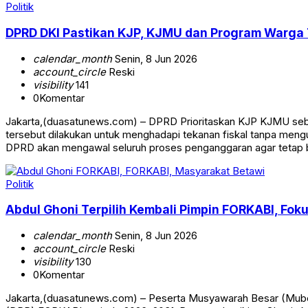
Politik
DPRD DKI Pastikan KJP, KJMU dan Program Warga 
calendar_month
Senin, 8 Jun 2026
account_circle
Reski
visibility
141
0
Komentar
Jakarta,(duasatunews.com) – DPRD Prioritaskan KJP KJMU sebaga
tersebut dilakukan untuk menghadapi tekanan fiskal tanpa men
DPRD akan mengawal seluruh proses penganggaran agar tetap 
Politik
Abdul Ghoni Terpilih Kembali Pimpin FORKABI, Fok
calendar_month
Senin, 8 Jun 2026
account_circle
Reski
visibility
130
0
Komentar
Jakarta,(duasatunews.com) – Peserta Musyawarah Besar (Mube