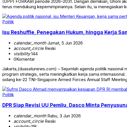
(DPP) FORKABI periode 2026–2031. Dengan demikian, Ghoni aka
terus mendukung kepemimpinannya. Selain itu, ia menegaskan 
Politik
Isu Reshuffle, Penegakan Hukum, hingga Kerja Sa
calendar_month
Jumat, 5 Jun 2026
account_circle
Reski
visibility
144
0
Komentar
Jakarta,(duasatunews.com) – Sejumlah agenda politik nasional
program strategis, serta meningkatkan kerja sama internasion
sidang ke-22 TNI-Singapore Armed Forces Annual Staff Meeting
Politik
DPR Siap Revisi UU Pemilu, Dasco Minta Penyusun
calendar_month
Rabu, 3 Jun 2026
account_circle
Reski
visibility
118