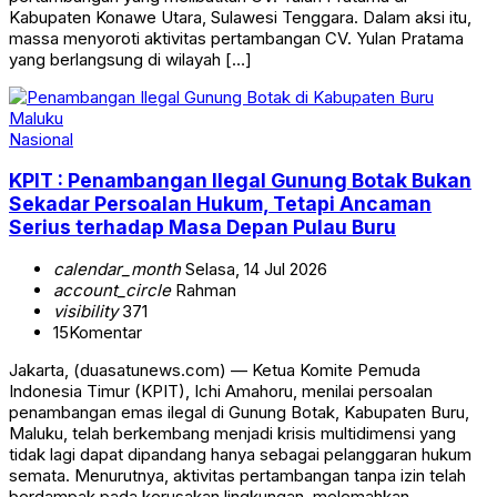
Kabupaten Konawe Utara, Sulawesi Tenggara. Dalam aksi itu,
massa menyoroti aktivitas pertambangan CV. Yulan Pratama
yang berlangsung di wilayah […]
Nasional
KPIT : Penambangan Ilegal Gunung Botak Bukan
Sekadar Persoalan Hukum, Tetapi Ancaman
Serius terhadap Masa Depan Pulau Buru
calendar_month
Selasa, 14 Jul 2026
account_circle
Rahman
visibility
371
15
Komentar
Jakarta, (duasatunews.com) — Ketua Komite Pemuda
Indonesia Timur (KPIT), Ichi Amahoru, menilai persoalan
penambangan emas ilegal di Gunung Botak, Kabupaten Buru,
Maluku, telah berkembang menjadi krisis multidimensi yang
tidak lagi dapat dipandang hanya sebagai pelanggaran hukum
semata. Menurutnya, aktivitas pertambangan tanpa izin telah
berdampak pada kerusakan lingkungan, melemahkan