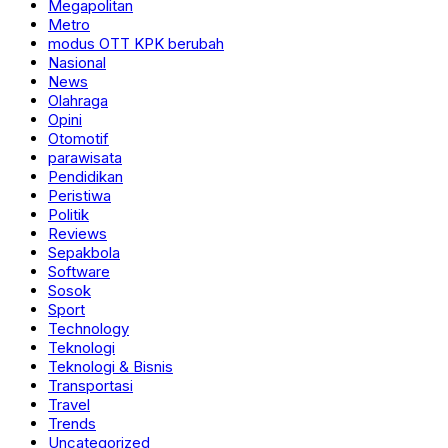
Megapolitan
Metro
modus OTT KPK berubah
Nasional
News
Olahraga
Opini
Otomotif
parawisata
Pendidikan
Peristiwa
Politik
Reviews
Sepakbola
Software
Sosok
Sport
Technology
Teknologi
Teknologi & Bisnis
Transportasi
Travel
Trends
Uncategorized