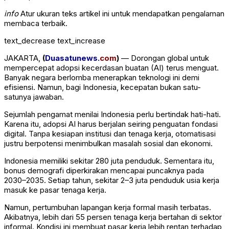
info
Atur ukuran teks artikel ini untuk mendapatkan pengalaman
membaca terbaik.
text_decrease
text_increase
JAKARTA,
(
Duasatunews.
com
)
— Dorongan global untuk
mempercepat adopsi kecerdasan buatan (AI) terus menguat.
Banyak negara berlomba menerapkan teknologi ini demi
efisiensi. Namun, bagi Indonesia, kecepatan bukan satu-
satunya jawaban.
Sejumlah pengamat menilai Indonesia perlu bertindak hati-hati.
Karena itu, adopsi AI harus berjalan seiring penguatan fondasi
digital. Tanpa kesiapan institusi dan tenaga kerja, otomatisasi
justru berpotensi menimbulkan masalah sosial dan ekonomi.
Indonesia memiliki sekitar 280 juta penduduk. Sementara itu,
bonus demografi diperkirakan mencapai puncaknya pada
2030–2035. Setiap tahun, sekitar 2–3 juta penduduk usia kerja
masuk ke pasar tenaga kerja.
Namun, pertumbuhan lapangan kerja formal masih terbatas.
Akibatnya, lebih dari 55 persen tenaga kerja bertahan di sektor
informal. Kondisi ini membuat pasar kerja lebih rentan terhadap