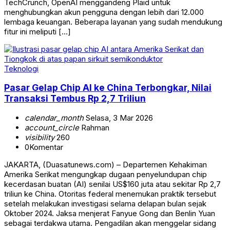
TechCrunch, OpenAI menggandeng Plaid untuk
menghubungkan akun pengguna dengan lebih dari 12.000
lembaga keuangan. Beberapa layanan yang sudah mendukung
fitur ini meliputi […]
Teknologi
Pasar Gelap Chip AI ke China Terbongkar, Nilai
Transaksi Tembus Rp 2,7 Triliun
calendar_month
Selasa, 3 Mar 2026
account_circle
Rahman
visibility
260
0
Komentar
JAKARTA, (Duasatunews.com) – Departemen Kehakiman
Amerika Serikat mengungkap dugaan penyelundupan chip
kecerdasan buatan (AI) senilai US$160 juta atau sekitar Rp 2,7
triliun ke China. Otoritas federal menemukan praktik tersebut
setelah melakukan investigasi selama delapan bulan sejak
Oktober 2024. Jaksa menjerat Fanyue Gong dan Benlin Yuan
sebagai terdakwa utama. Pengadilan akan menggelar sidang