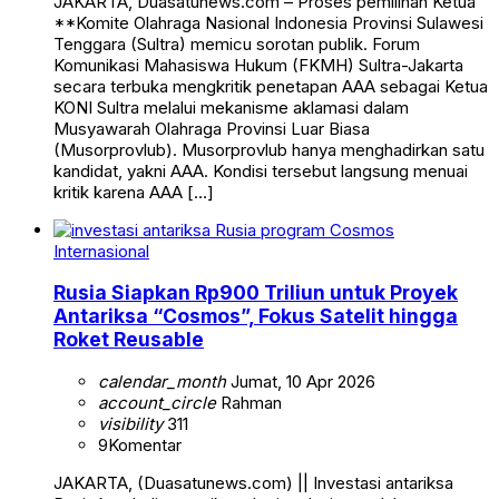
JAKARTA, Duasatunews.com – Proses pemilihan Ketua
**Komite Olahraga Nasional Indonesia Provinsi Sulawesi
Tenggara (Sultra) memicu sorotan publik. Forum
Komunikasi Mahasiswa Hukum (FKMH) Sultra-Jakarta
secara terbuka mengkritik penetapan AAA sebagai Ketua
KONI Sultra melalui mekanisme aklamasi dalam
Musyawarah Olahraga Provinsi Luar Biasa
(Musorprovlub). Musorprovlub hanya menghadirkan satu
kandidat, yakni AAA. Kondisi tersebut langsung menuai
kritik karena AAA […]
Internasional
Rusia Siapkan Rp900 Triliun untuk Proyek
Antariksa “Cosmos”, Fokus Satelit hingga
Roket Reusable
calendar_month
Jumat, 10 Apr 2026
account_circle
Rahman
visibility
311
9
Komentar
JAKARTA, (Duasatunews.com) || Investasi antariksa