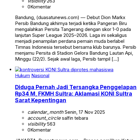
visibility
263
0
Komentar
Bandung, (duasatunews.com) — Debut Dion Markx
Persib Bandung akhirnya terjadi ketika Pangeran Biru
mengalahkan Persita Tangerang dengan skor 1-0 pada
lanjutan Super League 2025–2026. Laga ini sekaligus
menjadi penampilan perdana pemain muda berlabel
Timnas Indonesia tersebut bersama klub barunya. Persib
menjamu Persita di Stadion Gelora Bandung Lautan Api,
Minggu (22/2). Sejak awal laga, Persib tampil […]
Hukum
Nasional
Diduga Pernah Jadi Tersangka Penggelapan
Rp34 M, FKMH Sultra: Aklamasi KONI Sultra
Sarat Kepentingan
calendar_month
Senin, 17 Nov 2025
account_circle
salfin tebara
visibility
563
0
Komentar