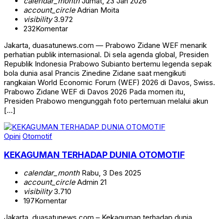
calendar_month
Jumat, 23 Jan 2026
account_circle
Adrian Moita
visibility
3.972
232
Komentar
Jakarta, duasatunews.com — Prabowo Zidane WEF menarik
perhatian publik internasional. Di sela agenda global, Presiden
Republik Indonesia Prabowo Subianto bertemu legenda sepak
bola dunia asal Prancis Zinedine Zidane saat mengikuti
rangkaian World Economic Forum (WEF) 2026 di Davos, Swiss.
Prabowo Zidane WEF di Davos 2026 Pada momen itu,
Presiden Prabowo mengunggah foto pertemuan melalui akun
[…]
Opini
Otomotif
KEKAGUMAN TERHADAP DUNIA OTOMOTIF
calendar_month
Rabu, 3 Des 2025
account_circle
Admin 21
visibility
3.710
197
Komentar
Jakarta, duasatunews.com – Kekaguman terhadap dunia