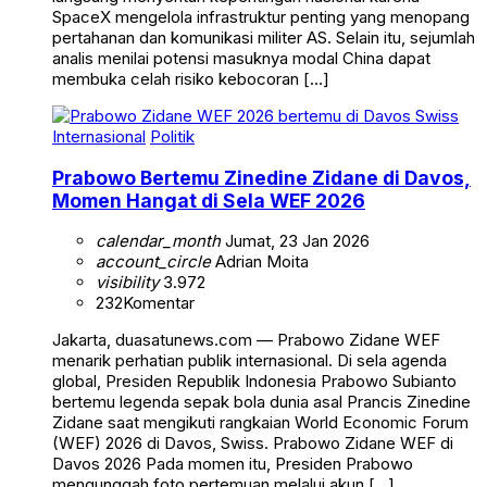
SpaceX mengelola infrastruktur penting yang menopang
pertahanan dan komunikasi militer AS. Selain itu, sejumlah
analis menilai potensi masuknya modal China dapat
membuka celah risiko kebocoran […]
Internasional
Politik
Prabowo Bertemu Zinedine Zidane di Davos,
Momen Hangat di Sela WEF 2026
calendar_month
Jumat, 23 Jan 2026
account_circle
Adrian Moita
visibility
3.972
232
Komentar
Jakarta, duasatunews.com — Prabowo Zidane WEF
menarik perhatian publik internasional. Di sela agenda
global, Presiden Republik Indonesia Prabowo Subianto
bertemu legenda sepak bola dunia asal Prancis Zinedine
Zidane saat mengikuti rangkaian World Economic Forum
(WEF) 2026 di Davos, Swiss. Prabowo Zidane WEF di
Davos 2026 Pada momen itu, Presiden Prabowo
mengunggah foto pertemuan melalui akun […]