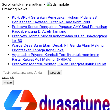
Scroll untuk melanjutkan
×
Breaking News
KLH/BPLH Serahkan Penegakan Hukum Pidana 28
Perusahaan Kawasan Hutan ke Bareskrim Polri
Prabowo Serius Dengarkan Paparan AHY Soal Pemulihan
Pascabencana Di Aceh Tamiang
Prabowo Terima Medali Kehormatan di Hari Bhayangkara
ke-80
Warga Desa Bumi Etam Desak PT Ganda Alam Makmur
Prioritaskan Tenaga Kerja Lokal
Agus Jabo Priyono Kembali Terpilih untuk memimpin
Partai Rakyat Adil Makmur (PRIMA)
Prabowo: Menteri-menteri, Kalian Diangkat untuk Dihujat
search
search
menu