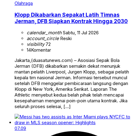
Olahraga
Klopp Dikabarkan Sepakat Latih Timnas
Jerman, DFB Siapkan Kontrak Hingga 2030
calendar_month
Sabtu, 11 Jul 2026
account_circle
Reski
visibility
72
14
Komentar
Jakarta,(duasatunews.com) – Asosiasi Sepak Bola
Jerman (DFB) dikabarkan semakin dekat menunjuk
mantan pelatih Liverpool, Jurgen Klopp, sebagai pelatih
kepala tim nasional Jerman. Informasi tersebut muncul
setelah DFB menggelar pembicaraan langsung dengan
Klopp di New York, Amerika Serikat. Laporan The
Athletic menyebut kedua belah pihak telah mencapai
kesepahaman mengenai poin-poin utama kontrak. Jika
seluruh proses selesai, […]
07.09