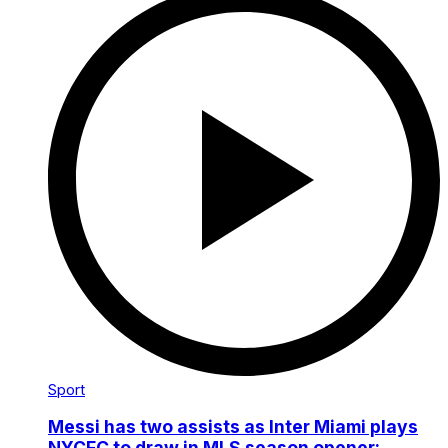
Sport
Messi has two assists as Inter Miami plays
NYCFC to draw in MLS season opener: