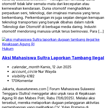
otomotif tidak lahir semata-mata dari kecepatan atau
kemewahan kendaraan. Dunia otomotif menghadirkan
perpaduan seni, teknologi, dan imajinasi manusia yang terus
berkembang. Perkembangan ini juga sejalan dengan kemajuan
teknologi transportasi yang banyak dibahas dalam rubrik
Teknologi dan Otomotif di berbagai media daring. Industri
otomotif mendorong manusia untuk terus berinovasi. Para […]
Hukum
Aksi Mahasiswa Sultra Laporkan Tambang Ilegal
calendar_month
Kamis, 12 Jun 2025
account_circle
Nur Wayda
visibility
4.182
170
Komentar
Jakarta, duasatunews.com | Forum Mahasiswa Sulawesi
Tenggara (Sultra) menggelar aksi unjuk rasa di Kejaksaan
Agung RI dan Mabes Polri, Rabu (11/6/2025). Melalui aksi
tersebut, mereka melaporkan dugaan pelanggaran aktivitas
pertambangan yang melibatkan CV. Yulan Pratama di