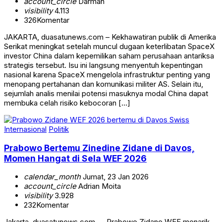
account_circle
Darman
visibility
4.113
326
Komentar
JAKARTA, duasatunews.com – Kekhawatiran publik di Amerika
Serikat meningkat setelah muncul dugaan keterlibatan SpaceX
investor China dalam kepemilikan saham perusahaan antariksa
strategis tersebut. Isu ini langsung menyentuh kepentingan
nasional karena SpaceX mengelola infrastruktur penting yang
menopang pertahanan dan komunikasi militer AS. Selain itu,
sejumlah analis menilai potensi masuknya modal China dapat
membuka celah risiko kebocoran […]
Internasional
Politik
Prabowo Bertemu Zinedine Zidane di Davos,
Momen Hangat di Sela WEF 2026
calendar_month
Jumat, 23 Jan 2026
account_circle
Adrian Moita
visibility
3.928
232
Komentar
Jakarta, duasatunews.com — Prabowo Zidane WEF menarik