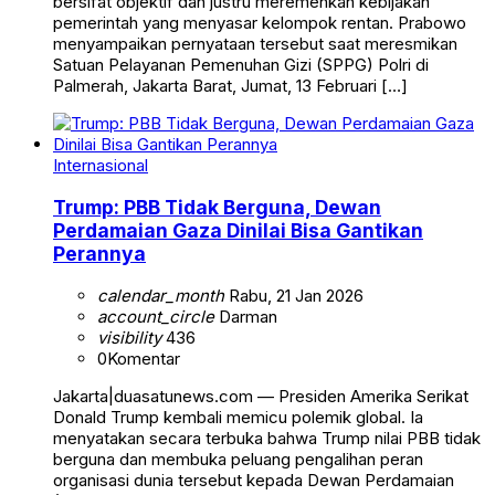
bersifat objektif dan justru meremehkan kebijakan
pemerintah yang menyasar kelompok rentan. Prabowo
menyampaikan pernyataan tersebut saat meresmikan
Satuan Pelayanan Pemenuhan Gizi (SPPG) Polri di
Palmerah, Jakarta Barat, Jumat, 13 Februari […]
Internasional
Trump: PBB Tidak Berguna, Dewan
Perdamaian Gaza Dinilai Bisa Gantikan
Perannya
calendar_month
Rabu, 21 Jan 2026
account_circle
Darman
visibility
436
0
Komentar
Jakarta|duasatunews.com — Presiden Amerika Serikat
Donald Trump kembali memicu polemik global. Ia
menyatakan secara terbuka bahwa Trump nilai PBB tidak
berguna dan membuka peluang pengalihan peran
organisasi dunia tersebut kepada Dewan Perdamaian