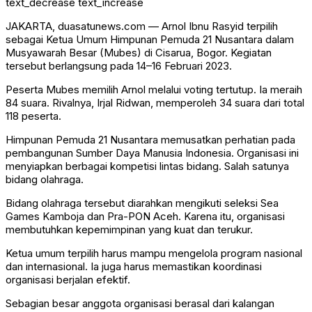
text_decrease
text_increase
JAKARTA, duasatunews.com —
Arnol Ibnu Rasyid
terpilih
sebagai Ketua Umum
Himpunan Pemuda 21 Nusantara
dalam
Musyawarah Besar (Mubes) di Cisarua, Bogor. Kegiatan
tersebut berlangsung pada 14–16 Februari 2023.
Peserta Mubes memilih Arnol melalui voting tertutup. Ia meraih
84 suara. Rivalnya,
Irjal Ridwan
, memperoleh 34 suara dari total
118 peserta.
Himpunan Pemuda 21 Nusantara memusatkan perhatian pada
pembangunan Sumber Daya Manusia Indonesia. Organisasi ini
menyiapkan berbagai kompetisi lintas bidang. Salah satunya
bidang olahraga.
Bidang olahraga tersebut diarahkan mengikuti seleksi Sea
Games Kamboja dan Pra-PON Aceh. Karena itu, organisasi
membutuhkan kepemimpinan yang kuat dan terukur.
Ketua umum terpilih harus mampu mengelola program nasional
dan internasional. Ia juga harus memastikan koordinasi
organisasi berjalan efektif.
Sebagian besar anggota organisasi berasal dari kalangan