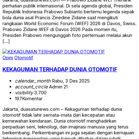
perhatian publik internasional. Di sela agenda global, Presiden
Republik Indonesia Prabowo Subianto bertemu legenda sepak
bola dunia asal Prancis Zinedine Zidane saat mengikuti
rangkaian World Economic Forum (WEF) 2026 di Davos, Swiss.
Prabowo Zidane WEF di Davos 2026 Pada momen itu,
Presiden Prabowo mengunggah foto pertemuan melalui akun
[…]
Opini
Otomotif
KEKAGUMAN TERHADAP DUNIA OTOMOTIF
calendar_month
Rabu, 3 Des 2025
account_circle
Admin 21
visibility
3.700
197
Komentar
Jakarta, duasatunews.com – Kekaguman terhadap dunia
otomotif tidak lahir semata-mata dari kecepatan atau
kemewahan kendaraan. Dunia otomotif menghadirkan
perpaduan seni, teknologi, dan imajinasi manusia yang terus
berkembang. Perkembangan ini juga sejalan dengan kemajuan
teknologi transportasi yang banyak dibahas dalam rubrik