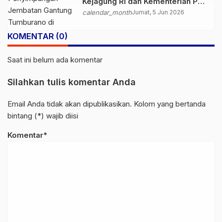
Kejagung RI dan Kementerian PU
Usut Tuntas Dugaan
calendar_month
Jumat, 5 Jun 2026
Penyimpangan Proyek Jembatan
Gantung Tumburano
KOMENTAR (0)
Saat ini belum ada komentar
Silahkan tulis komentar Anda
Email Anda tidak akan dipublikasikan. Kolom yang bertanda
bintang (*) wajib diisi
Komentar*