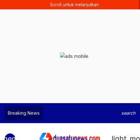
Scroll untuk melanjutkan
Breaking News
search
menu
light_m