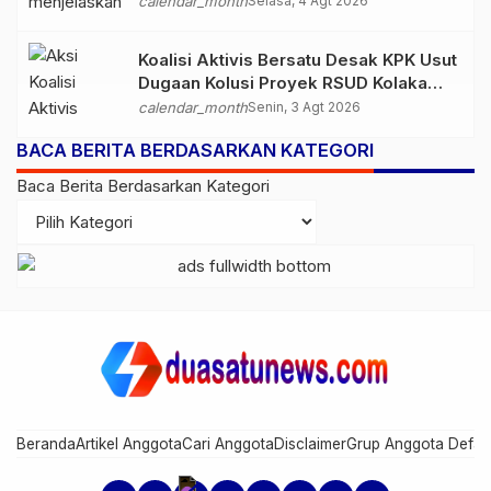
calendar_month
Selasa, 4 Agt 2026
Koalisi Aktivis Bersatu Desak KPK Usut
Dugaan Kolusi Proyek RSUD Kolaka
Timur, Sejumlah Pejabat dan PT
calendar_month
Senin, 3 Agt 2026
Arafah Alam Sejahtera Diminta
BACA BERITA BERDASARKAN KATEGORI
Diperiksa
Baca Berita Berdasarkan Kategori
Beranda
Artikel Anggota
Cari Anggota
Disclaimer
Grup Anggota Defau