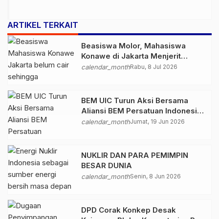
ARTIKEL TERKAIT
Beasiswa Molor, Mahasiswa
Konawe di Jakarta Menjerit
Jelang Ujian Semester
calendar_month
Rabu, 8 Jul 2026
BEM UIC Turun Aksi Bersama
Aliansi BEM Persatuan Indonesia,
Serukan Dialog Kebangsaan dan
calendar_month
Jumat, 19 Jun 2026
Penegakan Demokrasi
NUKLIR DAN PARA PEMIMPIN
BESAR DUNIA
calendar_month
Senin, 8 Jun 2026
DPD Corak Konkep Desak