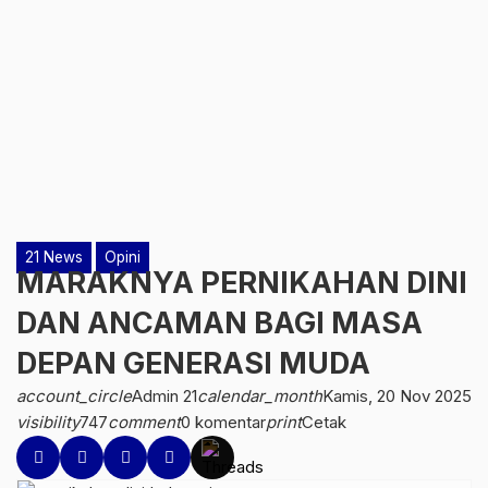
21 News
Opini
MARAKNYA PERNIKAHAN DINI
DAN ANCAMAN BAGI MASA
DEPAN GENERASI MUDA
account_circle
Admin 21
calendar_month
Kamis, 20 Nov 2025
visibility
747
comment
0 komentar
print
Cetak