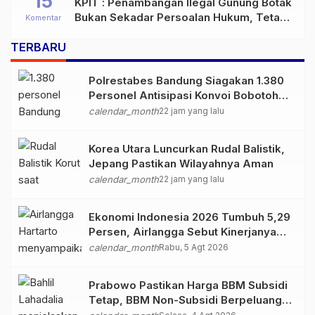
15
KPIT : Penambangan Ilegal Gunung Botak
Bukan Sekadar Persoalan Hukum, Tetapi
Komentar
Ancaman Serius terhadap Masa Depan
TERBARU
Pulau Buru
Polrestabes Bandung Siagakan 1.380
Personel Antisipasi Konvoi Bobotoh
Usai Final Piala Presiden
calendar_month
22 jam yang lalu
Korea Utara Luncurkan Rudal Balistik,
Jepang Pastikan Wilayahnya Aman
calendar_month
22 jam yang lalu
Ekonomi Indonesia 2026 Tumbuh 5,29
Persen, Airlangga Sebut Kinerjanya
Lampaui Rata-Rata Global
calendar_month
Rabu, 5 Agt 2026
Prabowo Pastikan Harga BBM Subsidi
Tetap, BBM Non-Subsidi Berpeluang
Turun