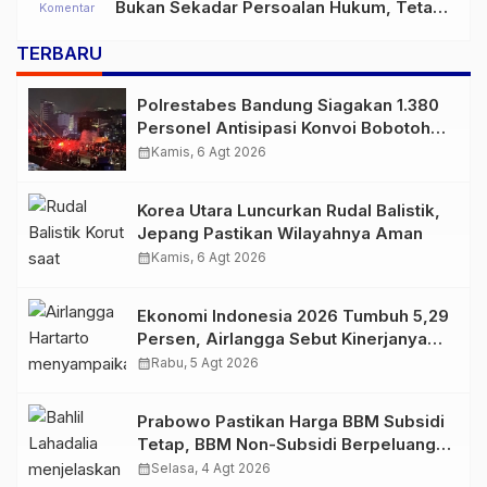
Bukan Sekadar Persoalan Hukum, Tetapi
Komentar
Ancaman Serius terhadap Masa Depan
TERBARU
Pulau Buru
Polrestabes Bandung Siagakan 1.380
Personel Antisipasi Konvoi Bobotoh
Usai Final Piala Presiden
calendar_month
Kamis, 6 Agt 2026
Korea Utara Luncurkan Rudal Balistik,
Jepang Pastikan Wilayahnya Aman
calendar_month
Kamis, 6 Agt 2026
Ekonomi Indonesia 2026 Tumbuh 5,29
Persen, Airlangga Sebut Kinerjanya
Lampaui Rata-Rata Global
calendar_month
Rabu, 5 Agt 2026
Prabowo Pastikan Harga BBM Subsidi
Tetap, BBM Non-Subsidi Berpeluang
Turun
calendar_month
Selasa, 4 Agt 2026