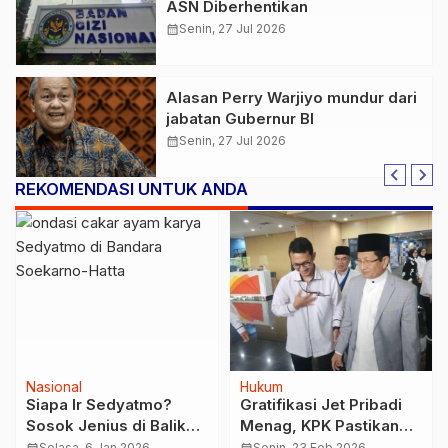
ASN Diberhentikan
calendar_month
Senin, 27 Jul 2026
Alasan Perry Warjiyo mundur dari
jabatan Gubernur BI
calendar_month
Senin, 27 Jul 2026
REKOMENDASI UNTUK ANDA
Nasional
Hukum
Siapa Ir Sedyatmo?
Gratifikasi Jet Pribadi
Sosok Jenius di Balik
Menag, KPK Pastikan
Tol Bandara dan
Bebas Pidana
Selasa, 6 Jan 2026
Senin, 23 Feb 2026