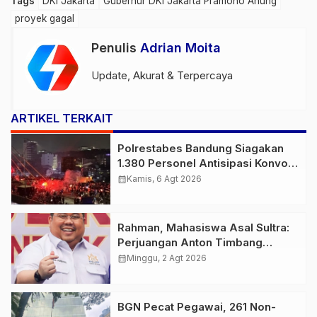
Tags
DKI Jakarta
Gubernur DKI Jakarta Pramono Anung
proyek gagal
Penulis
Adrian Moita
Update, Akurat & Terpercaya
ARTIKEL TERKAIT
Polrestabes Bandung Siagakan
1.380 Personel Antisipasi Konvoi
Bobotoh Usai Final Piala Presiden
calendar_month
Kamis, 6 Agt 2026
Rahman, Mahasiswa Asal Sultra:
Perjuangan Anton Timbang
Membawa Aspal Buton ke
calendar_month
Minggu, 2 Agt 2026
Tingkat Nasional Patut
Diapresiasi
BGN Pecat Pegawai, 261 Non-