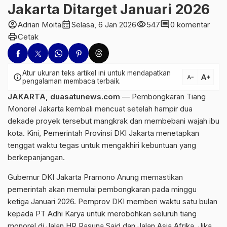
Jakarta Ditarget Januari 2026
account_circle
calendar_month
visibility
comment
Adrian Moita
Selasa, 6 Jan 2026
547
0 komentar
print
Cetak
Atur ukuran teks artikel ini untuk mendapatkan
text_increase
info
text_decrease
pengalaman membaca terbaik.
JAKARTA, duasatunews.com
— Pembongkaran Tiang
Monorel Jakarta kembali mencuat setelah hampir dua
dekade proyek tersebut mangkrak dan membebani wajah ibu
kota. Kini, Pemerintah Provinsi DKI Jakarta menetapkan
tenggat waktu tegas untuk mengakhiri kebuntuan yang
berkepanjangan.
Gubernur DKI Jakarta Pramono Anung memastikan
pemerintah akan memulai pembongkaran pada minggu
ketiga Januari 2026. Pemprov DKI memberi waktu satu bulan
kepada PT Adhi Karya untuk merobohkan seluruh tiang
monorel di Jalan HR Rasuna Said dan Jalan Asia Afrika. Jika