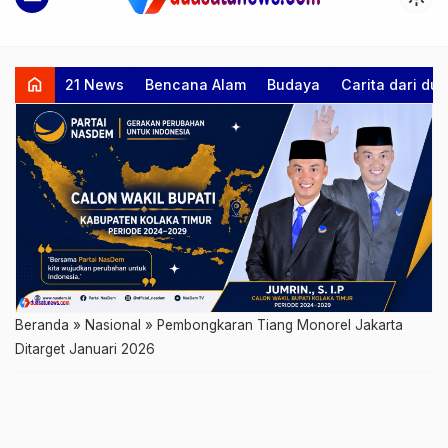
home
21 News
Bencana Alam
Budaya
Carita dari d
Beranda
»
Nasional
»
Pembongkaran Tiang Monorel Jakarta
Ditarget Januari 2026