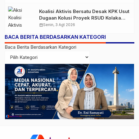
Koalisi Aktivis Bersatu Desak KPK Usut
Dugaan Kolusi Proyek RSUD Kolaka
Timur, Sejumlah Pejabat dan PT
calendar_month
Senin, 3 Agt 2026
Arafah Alam Sejahtera Diminta
BACA BERITA BERDASARKAN KATEGORI
Diperiksa
Baca Berita Berdasarkan Kategori