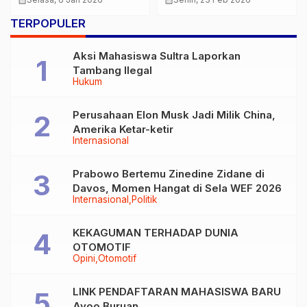
calendar_month
calendar_month
Penakluk Tanah
TERPOPULER
Lembek Indonesia
Aksi Mahasiswa Sultra Laporkan
Tambang Ilegal
Hukum
Perusahaan Elon Musk Jadi Milik China,
Amerika Ketar-ketir
Internasional
Prabowo Bertemu Zinedine Zidane di
Davos, Momen Hangat di Sela WEF 2026
Internasional
Politik
KEKAGUMAN TERHADAP DUNIA
OTOMOTIF
Opini
Otomotif
LINK PENDAFTARAN MAHASISWA BARU
Ayoo Buruan