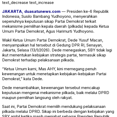
text_decrease
text_increase
JAKARTA, duasatunews.com
— Presiden ke-6 Republik
Indonesia,
Susilo Bambang Yudhoyono
, menyerahkan
sepenuhnya keputusan sikap Partai Demokrat terkait
mekanisme pemilihan kepala daerah (pilkada) kepada Ketua
Umum Partai Demokrat,
Agus Harimurti Yudhoyono
.
Wakil Ketua Umum Partai Demokrat, Dede Yusuf Macan,
menyampaikan hal tersebut di Gedung
DPR RI
, Senayan,
Jakarta, Selasa (13/1/2026). Dede menegaskan, SBY tidak lagi
ikut menentukan kebijakan strategis partai, termasuk sikap
Demokrat terhadap pelaksanaan pilkada.
“Ketua Umum kami, Mas AHY, kini memegang penuh
kewenangan untuk menetapkan kebijakan-kebijakan Partai
Demokrat,” kata Dede.
Dede menambahkan, kewenangan tersebut mencakup
keputusan mengenai mekanisme pilkada, baik melalui DPRD
maupun pemilihan langsung oleh rakyat.
Saat ini,
Partai Demokrat
memilih mendukung pelaksanaan
pilkada melalui DPRD. Sikap ini berbeda dengan kebijakan yang
SBY ambil ketika masih menjabat sebagai Presiden Republik