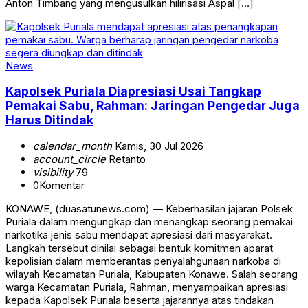
Anton Timbang yang mengusulkan hilirisasi Aspal […]
News
Kapolsek Puriala Diapresiasi Usai Tangkap
Pemakai Sabu, Rahman: Jaringan Pengedar Juga
Harus Ditindak
calendar_month
Kamis, 30 Jul 2026
account_circle
Retanto
visibility
79
0
Komentar
KONAWE, (duasatunews.com) — Keberhasilan jajaran Polsek
Puriala dalam mengungkap dan menangkap seorang pemakai
narkotika jenis sabu mendapat apresiasi dari masyarakat.
Langkah tersebut dinilai sebagai bentuk komitmen aparat
kepolisian dalam memberantas penyalahgunaan narkoba di
wilayah Kecamatan Puriala, Kabupaten Konawe. Salah seorang
warga Kecamatan Puriala, Rahman, menyampaikan apresiasi
kepada Kapolsek Puriala beserta jajarannya atas tindakan