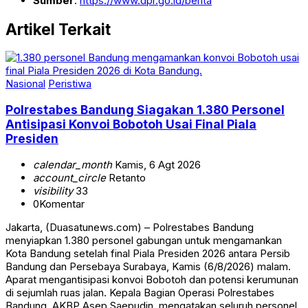
Sumber
:
https://www.dpr.go.id/berita
Artikel Terkait
Nasional
Peristiwa
Polrestabes Bandung Siagakan 1.380 Personel
Antisipasi Konvoi Bobotoh Usai Final Piala
Presiden
calendar_month
Kamis, 6 Agt 2026
account_circle
Retanto
visibility
33
0
Komentar
Jakarta, (Duasatunews.com) – Polrestabes Bandung
menyiapkan 1.380 personel gabungan untuk mengamankan
Kota Bandung setelah final Piala Presiden 2026 antara Persib
Bandung dan Persebaya Surabaya, Kamis (6/8/2026) malam.
Aparat mengantisipasi konvoi Bobotoh dan potensi kerumunan
di sejumlah ruas jalan. Kepala Bagian Operasi Polrestabes
Bandung, AKBP Asep Saepudin, mengatakan seluruh personel