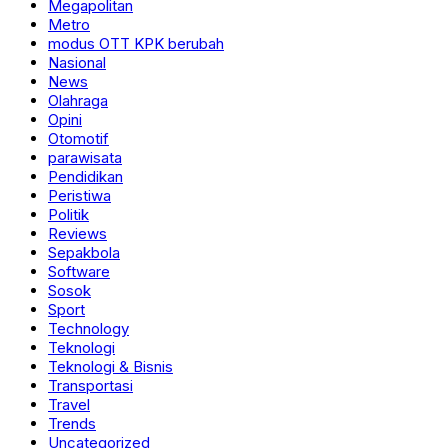
Megapolitan
Metro
modus OTT KPK berubah
Nasional
News
Olahraga
Opini
Otomotif
parawisata
Pendidikan
Peristiwa
Politik
Reviews
Sepakbola
Software
Sosok
Sport
Technology
Teknologi
Teknologi & Bisnis
Transportasi
Travel
Trends
Uncategorized