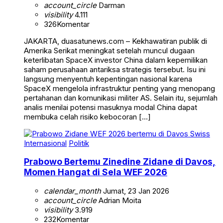
account_circle
Darman
visibility
4.111
326
Komentar
JAKARTA, duasatunews.com – Kekhawatiran publik di
Amerika Serikat meningkat setelah muncul dugaan
keterlibatan SpaceX investor China dalam kepemilikan
saham perusahaan antariksa strategis tersebut. Isu ini
langsung menyentuh kepentingan nasional karena
SpaceX mengelola infrastruktur penting yang menopang
pertahanan dan komunikasi militer AS. Selain itu, sejumlah
analis menilai potensi masuknya modal China dapat
membuka celah risiko kebocoran […]
Internasional
Politik
Prabowo Bertemu Zinedine Zidane di Davos,
Momen Hangat di Sela WEF 2026
calendar_month
Jumat, 23 Jan 2026
account_circle
Adrian Moita
visibility
3.919
232
Komentar