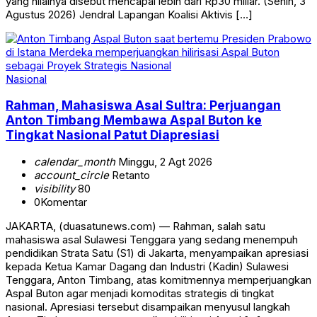
yang nilainya disebut mencapai lebih dari Rp30 miliar. (Senin, 3
Agustus 2026) Jendral Lapangan Koalisi Aktivis […]
Nasional
Rahman, Mahasiswa Asal Sultra: Perjuangan
Anton Timbang Membawa Aspal Buton ke
Tingkat Nasional Patut Diapresiasi
calendar_month
Minggu, 2 Agt 2026
account_circle
Retanto
visibility
80
0
Komentar
JAKARTA, (duasatunews.com) — Rahman, salah satu
mahasiswa asal Sulawesi Tenggara yang sedang menempuh
pendidikan Strata Satu (S1) di Jakarta, menyampaikan apresiasi
kepada Ketua Kamar Dagang dan Industri (Kadin) Sulawesi
Tenggara, Anton Timbang, atas komitmennya memperjuangkan
Aspal Buton agar menjadi komoditas strategis di tingkat
nasional. Apresiasi tersebut disampaikan menyusul langkah