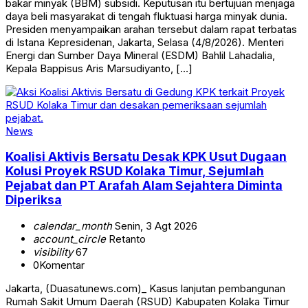
bakar minyak (BBM) subsidi. Keputusan itu bertujuan menjaga
daya beli masyarakat di tengah fluktuasi harga minyak dunia.
Presiden menyampaikan arahan tersebut dalam rapat terbatas
di Istana Kepresidenan, Jakarta, Selasa (4/8/2026). Menteri
Energi dan Sumber Daya Mineral (ESDM) Bahlil Lahadalia,
Kepala Bappisus Aris Marsudiyanto, […]
News
Koalisi Aktivis Bersatu Desak KPK Usut Dugaan
Kolusi Proyek RSUD Kolaka Timur, Sejumlah
Pejabat dan PT Arafah Alam Sejahtera Diminta
Diperiksa
calendar_month
Senin, 3 Agt 2026
account_circle
Retanto
visibility
67
0
Komentar
Jakarta, (Duasatunews.com)_ Kasus lanjutan pembangunan
Rumah Sakit Umum Daerah (RSUD) Kabupaten Kolaka Timur